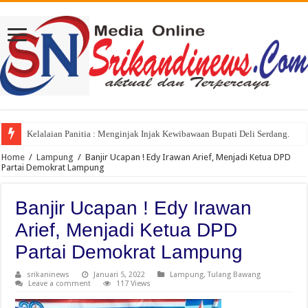
Kelalaian Panitia : Menginjak Injak Kewibawaan Bupati Deli Serdang.
Home
/
Lampung
/
Banjir Ucapan ! Edy Irawan Arief, Menjadi Ketua DPD
Partai Demokrat Lampung
Banjir Ucapan ! Edy Irawan
Arief, Menjadi Ketua DPD
Partai Demokrat Lampung
srikaninews
Januari 5, 2022
Lampung
,
Tulang Bawang
Leave a comment
117 Views