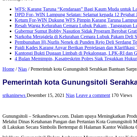
WFS: Karang Taruna “Kendaraan” Bagi Kaum Muda untuk L
DPD For- WIN Lampung Selatan: Selamat kepada 12 Pejabat
Ketum For-WIN Dukung WFS Pimpin Karang Taruna Lampu
Resah Warga Kelurahan Cemara Lubuk Pakam , Tanggapan Lur
Gubernur Sumut Bobby Nasution Sidak Program Berobat Grat
Narkoba Merajalela di Kelurahan Cemara Lubuk Pakam Deli 
Pembunuhan Hj.Nurlis Nenek di Punden Rejo Deli Serdang T
Paidi Kades Karang Anyar Berikan Penjelasan dan Klarifikas
Kantongi Bukti Dugaan Limbah di Pekalongan, LPK-RI dan 
4 Bulan Memimpin, Kasatreskrim Polres Siak Tegakkan Hukum
Home
/
Nias
/
Pemerintah kota Gunungsitoli Serahkan Bantuan Sarpr
Pemerintah kota Gunungsitoli Serahk
srikaninews
Desember 15, 2021
Nias
Leave a comment
170 Views
Gunungsitoli – Srikandinews.com. Dalam upaya Meningkatkan Produ
Melalui Dinas Ketahanan Pangan dan Pertanian Kota Gunungsitoli M
di Lakukan Secara Simbolis Bertempat di Halaman Kantor Walikota 