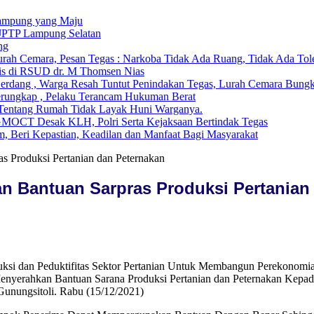
ampung yang Maju
 JPTP Lampung Selatan
ng
ah Cemara, Pesan Tegas : Narkoba Tidak Ada Ruang, Tidak Ada Tol
is di RSUD dr. M Thomsen Nias
Serdang , Warga Resah Tuntut Penindakan Tegas, Lurah Cemara Bun
erungkap , Pelaku Terancam Hukuman Berat
i Tentang Rumah Tidak Layak Huni Warganya.
GMOCT Desak KLH, Polri Serta Kejaksaan Bertindak Tegas
, Beri Kepastian, Keadilan dan Manfaat Bagi Masyarakat
as Produksi Pertanian dan Peternakan
an Bantuan Sarpras Produksi Pertanian
ksi dan Peduktifitas Sektor Pertanian Untuk Membangun Perekonomia
enyerahkan Bantuan Sarana Produksi Pertanian dan Peternakan Kepad
Gunungsitoli. Rabu (15/12/2021)