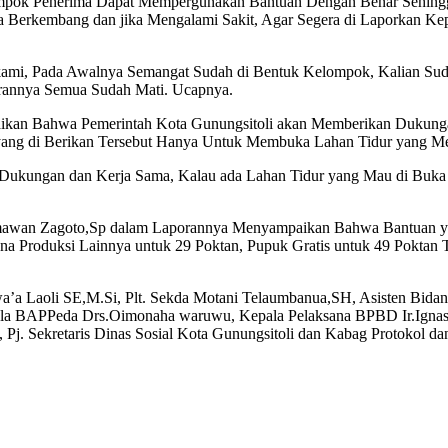
mpok Penerima Dapat Mempergunakan Bantuan Dengan Benar Sehing
sa Berkembang dan jika Mengalami Sakit, Agar Segera di Laporkan Ke
kami, Pada Awalnya Semangat Sudah di Bentuk Kelompok, Kalian Su
rannya Semua Sudah Mati. Ucapnya.
kan Bahwa Pemerintah Kota Gunungsitoli akan Memberikan Dukunga
is yang di Berikan Tersebut Hanya Untuk Membuka Lahan Tidur yang M
 Dukungan dan Kerja Sama, Kalau ada Lahan Tidur yang Mau di Buka S
mawan Zagoto,Sp dalam Laporannya Menyampaikan Bahwa Bantuan yan
ana Produksi Lainnya untuk 29 Poktan, Pupuk Gratis untuk 49 Poktan
Sowa’a Laoli SE,M.Si, Plt. Sekda Motani Telaumbanua,SH, Asisten Bi
ala BAPPeda Drs.Oimonaha waruwu, Kepala Pelaksana BPBD Ir.Ignasi
. Sekretaris Dinas Sosial Kota Gunungsitoli dan Kabag Protokol d