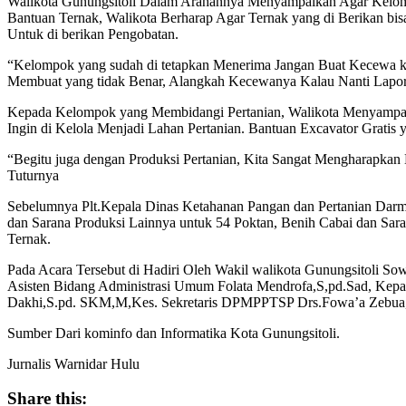
Walikota Gunungsitoli Dalam Arahannya Menyampaikan Agar Kelo
Bantuan Ternak, Walikota Berharap Agar Ternak yang di Berikan bi
Untuk di berikan Pengobatan.
“Kelompok yang sudah di tetapkan Menerima Jangan Buat Kecewa 
Membuat yang tidak Benar, Alangkah Kecewanya Kalau Nanti Lapo
Kepada Kelompok yang Membidangi Pertanian, Walikota Menyampai
Ingin di Kelola Menjadi Lahan Pertanian. Bantuan Excavator Grat
“Begitu juga dengan Produksi Pertanian, Kita Sangat Mengharapkan
Tuturnya
Sebelumnya Plt.Kepala Dinas Ketahanan Pangan dan Pertanian Dar
dan Sarana Produksi Lainnya untuk 54 Poktan, Benih Cabai dan Sar
Ternak.
Pada Acara Tersebut di Hadiri Oleh Wakil walikota Gunungsitoli 
Asisten Bidang Administrasi Umum Folata Mendrofa,S,pd.Sad, Kep
Dakhi,S.pd. SKM,M,Kes. Sekretaris DPMPPTSP Drs.Fowa’a Zebua, Pj
Sumber Dari kominfo dan Informatika Kota Gunungsitoli.
Jurnalis Warnidar Hulu
Share this: