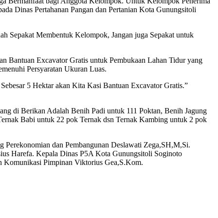
ga Bermanfaat bagi Anggota Kelompok. Untuk Kelompok Penerima
pada Dinas Pertahanan Pangan dan Pertanian Kota Gunungsitoli
dah Sepakat Membentuk Kelompok, Jangan juga Sepakat untuk
n Bantuan Excavator Gratis untuk Pembukaan Lahan Tidur yang
emenuhi Persyaratan Ukuran Luas.
ebesar 5 Hektar akan Kita Kasi Bantuan Excavator Gratis.”
g di Berikan Adalah Benih Padi untuk 111 Poktan, Benih Jagung
 Ternak Babi untuk 22 pok Ternak dsn Ternak Kambing untuk 2 pok
dang Perekonomian dan Pembangunan Deslawati Zega,SH,M,Si.
us Harefa. Kepala Dinas P5A Kota Gunungsitoli Soginoto
an Komunikasi Pimpinan Viktorius Gea,S.Kom.