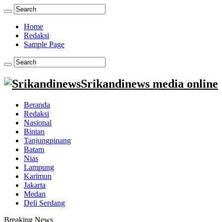
Home
Redaksi
Sample Page
Srikandinews media online
Beranda
Redaksi
Nasional
Bintan
Tanjungpinang
Batam
Nias
Lampung
Karimun
Jakarta
Medan
Deli Serdang
Breaking News