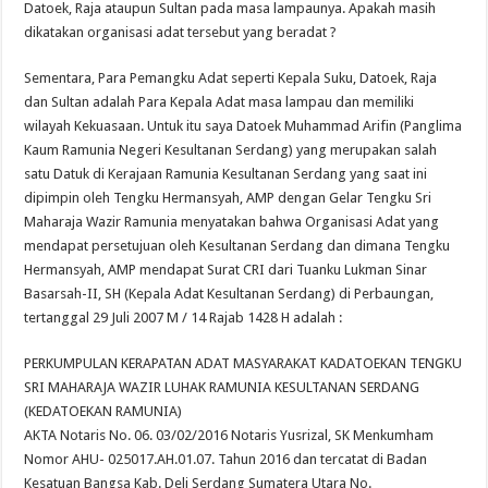
Datoek, Raja ataupun Sultan pada masa lampaunya. Apakah masih
dikatakan organisasi adat tersebut yang beradat ?
Sementara, Para Pemangku Adat seperti Kepala Suku, Datoek, Raja
dan Sultan adalah Para Kepala Adat masa lampau dan memiliki
wilayah Kekuasaan. Untuk itu saya Datoek Muhammad Arifin (Panglima
Kaum Ramunia Negeri Kesultanan Serdang) yang merupakan salah
satu Datuk di Kerajaan Ramunia Kesultanan Serdang yang saat ini
dipimpin oleh Tengku Hermansyah, AMP dengan Gelar Tengku Sri
Maharaja Wazir Ramunia menyatakan bahwa Organisasi Adat yang
mendapat persetujuan oleh Kesultanan Serdang dan dimana Tengku
Hermansyah, AMP mendapat Surat CRI dari Tuanku Lukman Sinar
Basarsah-II, SH (Kepala Adat Kesultanan Serdang) di Perbaungan,
tertanggal 29 Juli 2007 M / 14 Rajab 1428 H adalah :
PERKUMPULAN KERAPATAN ADAT MASYARAKAT KADATOEKAN TENGKU
SRI MAHARAJA WAZIR LUHAK RAMUNIA KESULTANAN SERDANG
(KEDATOEKAN RAMUNIA)
AKTA Notaris No. 06. 03/02/2016 Notaris Yusrizal, SK Menkumham
Nomor AHU- 025017.AH.01.07. Tahun 2016 dan tercatat di Badan
Kesatuan Bangsa Kab. Deli Serdang Sumatera Utara No.