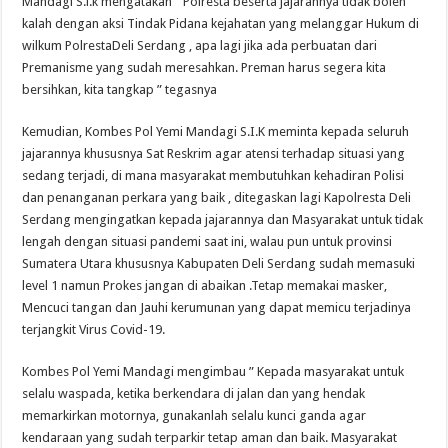
Mandagi S.i.k mengatakan ” Polresta beserta jajarannya tidak boleh
kalah dengan aksi Tindak Pidana kejahatan yang melanggar Hukum di
wilkum PolrestaDeli Serdang , apa lagi jika ada perbuatan dari
Premanisme yang sudah meresahkan. Preman harus segera kita
bersihkan, kita tangkap ” tegasnya
Kemudian, Kombes Pol Yemi Mandagi S.I.K meminta kepada seluruh
jajarannya khususnya Sat Reskrim agar atensi terhadap situasi yang
sedang terjadi, di mana masyarakat membutuhkan kehadiran Polisi
dan penanganan perkara yang baik , ditegaskan lagi Kapolresta Deli
Serdang mengingatkan kepada jajarannya dan Masyarakat untuk tidak
lengah dengan situasi pandemi saat ini, walau pun untuk provinsi
Sumatera Utara khususnya Kabupaten Deli Serdang sudah memasuki
level 1 namun Prokes jangan di abaikan .Tetap memakai masker,
Mencuci tangan dan Jauhi kerumunan yang dapat memicu terjadinya
terjangkit Virus Covid-19.
Kombes Pol Yemi Mandagi mengimbau ” Kepada masyarakat untuk
selalu waspada, ketika berkendara di jalan dan yang hendak
memarkirkan motornya, gunakanlah selalu kunci ganda agar
kendaraan yang sudah terparkir tetap aman dan baik. Masyarakat