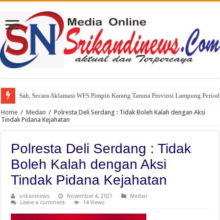
Sah, Secara Aklamasi WFS Pimpin Karang Taruna Provinsi Lampung Perio
234 SC Kota Bandung Gelar Aksi Berbagi Sembako, Ringankan Beban Mas
Home
/
Medan
/
Polresta Deli Serdang : Tidak Boleh Kalah dengan Aksi
Tindak Pidana Kejahatan
Polresta Deli Serdang : Tidak
Boleh Kalah dengan Aksi
Tindak Pidana Kejahatan
srikaninews
November 4, 2021
Medan
Leave a comment
14 Views