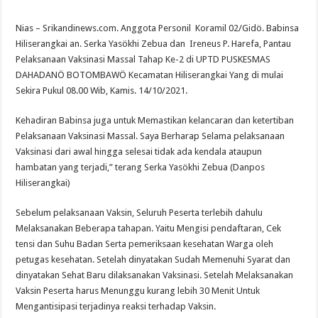
DPD For- WIN Lampung Selatan: Selamat kepada 12 Pejabat JPTP Lampung Sel
Nias – Srikandinews.com. Anggota Personil Koramil 02/Gidö. Babinsa
Hiliserangkai an. Serka Yasökhi Zebua dan Ireneus P. Harefa, Pantau
Pelaksanaan Vaksinasi Massal Tahap Ke-2 di UPTD PUSKESMAS
DAHADANÖ BOTOMBAWÖ Kecamatan Hiliserangkai Yang di mulai
Sekira Pukul 08.00 Wib, Kamis. 14/10/2021.
Kehadiran Babinsa juga untuk Memastikan kelancaran dan ketertiban
Pelaksanaan Vaksinasi Massal. Saya Berharap Selama pelaksanaan
Vaksinasi dari awal hingga selesai tidak ada kendala ataupun
hambatan yang terjadi,” terang Serka Yasökhi Zebua (Danpos
Hiliserangkai)
Sebelum pelaksanaan Vaksin, Seluruh Peserta terlebih dahulu
Melaksanakan Beberapa tahapan. Yaitu Mengisi pendaftaran, Cek
tensi dan Suhu Badan Serta pemeriksaan kesehatan Warga oleh
petugas kesehatan. Setelah dinyatakan Sudah Memenuhi Syarat dan
dinyatakan Sehat Baru dilaksanakan Vaksinasi. Setelah Melaksanakan
Vaksin Peserta harus Menunggu kurang lebih 30 Menit Untuk
Mengantisipasi terjadinya reaksi terhadap Vaksin.