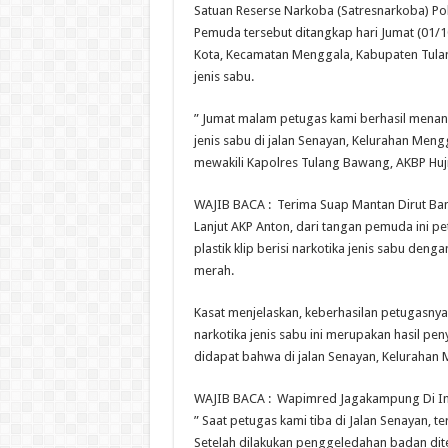
Satuan Reserse Narkoba (Satresnarkoba) Po
Pemuda tersebut ditangkap hari Jumat (01/1
Kota, Kecamatan Menggala, Kabupaten Tula
jenis sabu.
” Jumat malam petugas kami berhasil men
jenis sabu di jalan Senayan, Kelurahan Mengg
mewakili Kapolres Tulang Bawang, AKBP Hujr
WAJIB BACA :
Terima Suap Mantan Dirut Ba
Lanjut AKP Anton, dari tangan pemuda ini p
plastik klip berisi narkotika jenis sabu de
merah.
Kasat menjelaskan, keberhasilan petugas
narkotika jenis sabu ini merupakan hasil pe
didapat bahwa di jalan Senayan, Kelurahan M
WAJIB BACA :
Wapimred Jagakampung Di In
” Saat petugas kami tiba di Jalan Senayan,
Setelah dilakukan penggeledahan badan dit