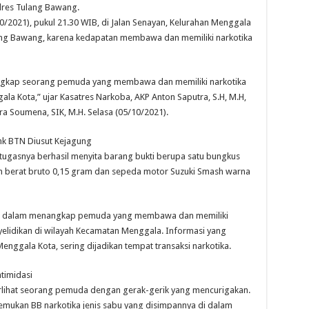
lres Tulang Bawang.
0/2021), pukul 21.30 WIB, di Jalan Senayan, Kelurahan Menggala
ng Bawang, karena kedapatan membawa dan memiliki narkotika
angkap seorang pemuda yang membawa dan memiliki narkotika
ala Kota,” ujar Kasatres Narkoba, AKP Anton Saputra, S.H, M.H,
a Soumena, SIK, M.H. Selasa (05/10/2021).
nk BTN Diusut Kejagung
etugasnya berhasil menyita barang bukti berupa satu bungkus
ngan berat bruto 0,15 gram dan sepeda motor Suzuki Smash warna
nya dalam menangkap pemuda yang membawa dan memiliki
nyelidikan di wilayah Kecamatan Menggala. Informasi yang
enggala Kota, sering dijadikan tempat transaksi narkotika.
timidasi
 terlihat seorang pemuda dengan gerak-gerik yang mencurigakan.
emukan BB narkotika jenis sabu yang disimpannya di dalam