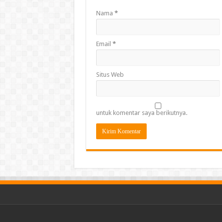
Nama
*
Email
*
Situs Web
untuk komentar saya berikutnya.