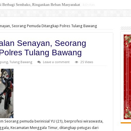
”, Sawmil di Desa Tapung Lestari Masih Bebas Beraktivitas
Senayan, Seorang Pemuda Ditangkap Polres Tulang Bawang
Jalan Senayan, Seorang
Polres Tulang Bawang
pung
,
Tulang Bawang
Leave a comment
25 Views
 Seorang pemuda berinisial YU (21), berprofesi wiraswasta,
ala, Kecamatan Menggala Timur, ditangkap petugas dari