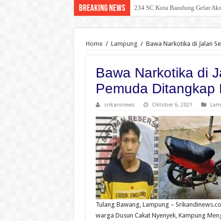
Breaking News
Polda Riau Jangan “Tebang Pilih
Home
/
Lampung
/
Bawa Narkotika di Jalan 
Bawa Narkotika di 
Pemuda Ditangkap 
srikaninews
Oktober 6, 2021
Lam
Tulang Bawang, Lampung – Srikandinews.com
warga Dusun Cakat Nyenyek, Kampung Mengg