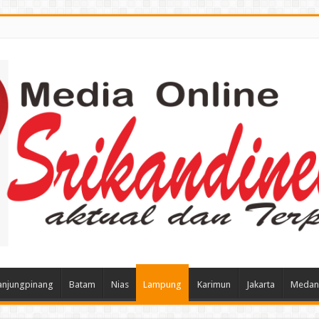
anjungpinang
Batam
Nias
Lampung
Karimun
Jakarta
Medan