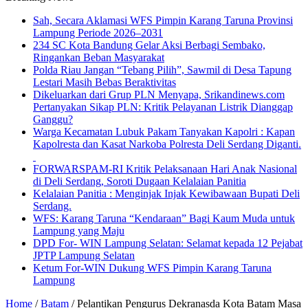
Sah, Secara Aklamasi WFS Pimpin Karang Taruna Provinsi
Lampung Periode 2026–2031
234 SC Kota Bandung Gelar Aksi Berbagi Sembako,
Ringankan Beban Masyarakat
Polda Riau Jangan “Tebang Pilih”, Sawmil di Desa Tapung
Lestari Masih Bebas Beraktivitas
Dikeluarkan dari Grup PLN Menyapa, Srikandinews.com
Pertanyakan Sikap PLN: Kritik Pelayanan Listrik Dianggap
Ganggu?
Warga Kecamatan Lubuk Pakam Tanyakan Kapolri : Kapan
Kapolresta dan Kasat Narkoba Polresta Deli Serdang Diganti.
FORWARSPAM-RI Kritik Pelaksanaan Hari Anak Nasional
di Deli Serdang, Soroti Dugaan Kelalaian Panitia
Kelalaian Panitia : Menginjak Injak Kewibawaan Bupati Deli
Serdang.
WFS: Karang Taruna “Kendaraan” Bagi Kaum Muda untuk
Lampung yang Maju
DPD For- WIN Lampung Selatan: Selamat kepada 12 Pejabat
JPTP Lampung Selatan
Ketum For-WIN Dukung WFS Pimpin Karang Taruna
Lampung
Home
/
Batam
/
Pelantikan Pengurus Dekranasda Kota Batam Masa