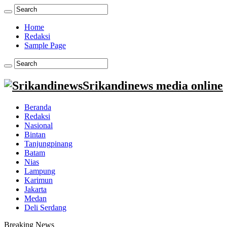
Home
Redaksi
Sample Page
Srikandinews media online
Beranda
Redaksi
Nasional
Bintan
Tanjungpinang
Batam
Nias
Lampung
Karimun
Jakarta
Medan
Deli Serdang
Breaking News