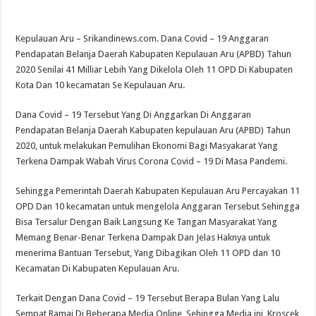
DPD For- WIN Lampung Selatan: Selamat kepada 12 Pejabat JPTP Lampung Sel
Kepulauan Aru – Srikandinews.com. Dana Covid – 19 Anggaran
Pendapatan Belanja Daerah Kabupaten Kepulauan Aru (APBD) Tahun
2020 Senilai 41 Milliar Lebih Yang Dikelola Oleh 11 OPD Di Kabupaten
Kota Dan 10 kecamatan Se Kepulauan Aru.
Dana Covid – 19 Tersebut Yang Di Anggarkan Di Anggaran
Pendapatan Belanja Daerah Kabupaten kepulauan Aru (APBD) Tahun
2020, untuk melakukan Pemulihan Ekonomi Bagi Masyakarat Yang
Terkena Dampak Wabah Virus Corona Covid – 19 Di Masa Pandemi.
Sehingga Pemerintah Daerah Kabupaten Kepulauan Aru Percayakan 11
OPD Dan 10 kecamatan untuk mengelola Anggaran Tersebut Sehingga
Bisa Tersalur Dengan Baik Langsung Ke Tangan Masyarakat Yang
Memang Benar-Benar Terkena Dampak Dan Jelas Haknya untuk
menerima Bantuan Tersebut, Yang Dibagikan Oleh 11 OPD dan 10
Kecamatan Di Kabupaten Kepulauan Aru.
Terkait Dengan Dana Covid – 19 Tersebut Berapa Bulan Yang Lalu
Sempat Ramai Di Beberapa Media Online, Sehingga Media ini, Kroscek