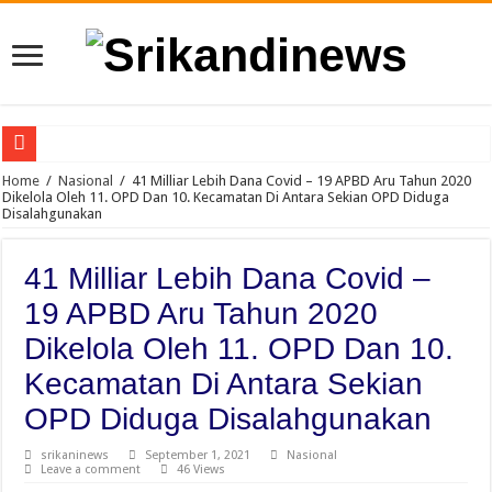
Jambore TK/RA Bandar Khalipah Jadi Teladan di 21 Kecamatan
Home
/
Nasional
/
41 Milliar Lebih Dana Covid – 19 APBD Aru Tahun 2020
Dikelola Oleh 11. OPD Dan 10. Kecamatan Di Antara Sekian OPD Diduga
Disalahgunakan
Sah, Secara Aklamasi WFS Pimpin Karang Taruna Provinsi Lampung Periode 2
234 SC Kota Bandung Gelar Aksi Berbagi Sembako, Ringankan Beban Masyara
41 Milliar Lebih Dana Covid –
Polda Riau Jangan “Tebang Pilih”, Sawmil di Desa Tapung Lestari Masih Bebas B
19 APBD Aru Tahun 2020
Dikeluarkan dari Grup PLN Menyapa, Srikandinews.com Pertanyakan Sikap PLN:
Dikelola Oleh 11. OPD Dan 10.
Warga Kecamatan Lubuk Pakam Tanyakan Kapolri : Kapan Kapolresta dan Kasat 
Kecamatan Di Antara Sekian
FORWARSPAM-RI Kritik Pelaksanaan Hari Anak Nasional di Deli Serdang, Sorot
OPD Diduga Disalahgunakan
Kelalaian Panitia : Menginjak Injak Kewibawaan Bupati Deli Serdang.
srikaninews
September 1, 2021
Nasional
WFS: Karang Taruna “Kendaraan” Bagi Kaum Muda untuk Lampung yang Maju
Leave a comment
46 Views