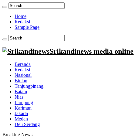
Home
Redaksi
Sample Page
Srikandinews media online
Beranda
Redaksi
Nasional
Bintan
Tanjungpinang
Batam
Nias
Lampung
Karimun
Jakarta
Medan
Deli Serdang
Breaking News