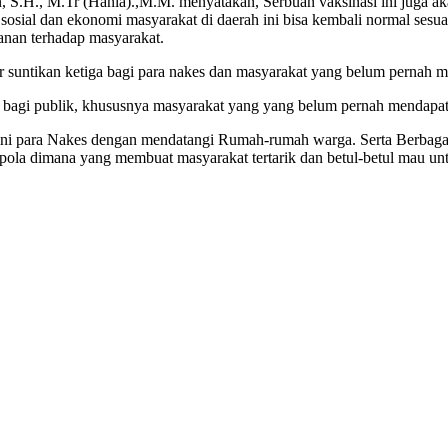
S.H., M.Tr (Hanla).,M.M. menyatakan, Serbuan vaksinasi ini juga ak
 sosial dan ekonomi masyarakat di daerah ini bisa kembali normal se
nan terhadap masyarakat.
 suntikan ketiga bagi para nakes dan masyarakat yang belum pernah m
bagi publik, khususnya masyarakat yang yang belum pernah mendapatk
i ini para Nakes dengan mendatangi Rumah-rumah warga. Serta Berbaga
la dimana yang membuat masyarakat tertarik dan betul-betul mau untu