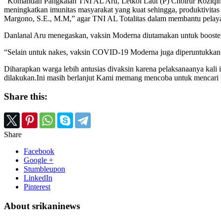
“Komandan Pangkalan TNI AL Aru, Letkol Laut (P) Choirur Roziqin, 
meningkatkan imunitas masyarakat yang kuat sehingga, produktivitas
Margono, S.E., M.M,” agar TNI AL Totalitas dalam membantu pelaya
Danlanal Aru menegaskan, vaksin Moderna diutamakan untuk booster
“Selain untuk nakes, vaksin COVID-19 Moderna juga diperuntukkan 
Diharapkan warga lebih antusias divaksin karena pelaksanaanya kal
dilakukan.Ini masih berlanjut Kami memang mencoba untuk mencari po
Share this:
Share
Facebook
Google +
Stumbleupon
LinkedIn
Pinterest
About srikaninews