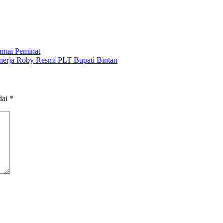
amai Peminat
nerja Roby Resmi PLT Bupati Bintan
dai
*