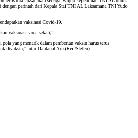
an terus kita laksanakan sebagai wujud kepedulian TNI AL untuk
suai dengan perintah dari Kepala Staf TNI AL Laksamana TNI Yudo
endapatkan vaksinasi Covid-19.
an vaksinasi sama sekali,”
i pola yang menarik dalam pemberian vaksin harus terus
k divaksin,” tutur Danlanal Aru.(Red/Stefen)