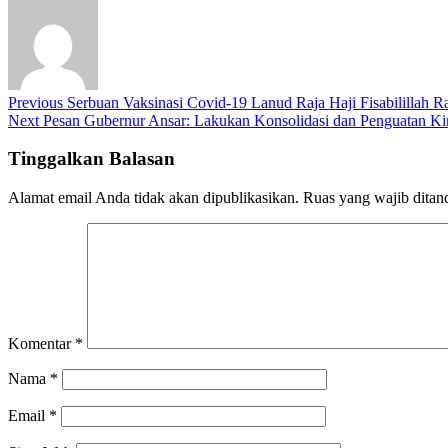
Previous
Serbuan Vaksinasi Covid-19 Lanud Raja Haji Fisabilillah R
Next
Pesan Gubernur Ansar: Lakukan Konsolidasi dan Penguatan Ki
Tinggalkan Balasan
Alamat email Anda tidak akan dipublikasikan.
Ruas yang wajib ditan
Komentar
*
Nama
*
Email
*