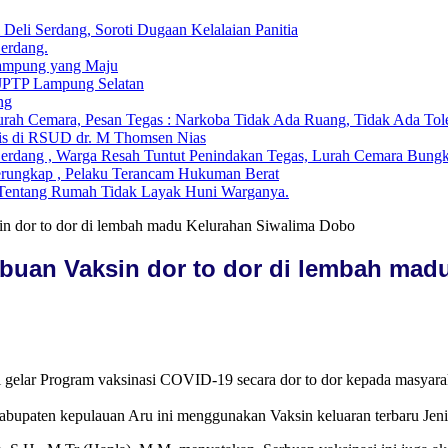
li Serdang, Soroti Dugaan Kelalaian Panitia
Serdang.
ampung yang Maju
 JPTP Lampung Selatan
ng
ah Cemara, Pesan Tegas : Narkoba Tidak Ada Ruang, Tidak Ada Tol
is di RSUD dr. M Thomsen Nias
Serdang , Warga Resah Tuntut Penindakan Tegas, Lurah Cemara Bun
erungkap , Pelaku Terancam Hukuman Berat
i Tentang Rumah Tidak Layak Huni Warganya.
n dor to dor di lembah madu Kelurahan Siwalima Dobo
buan Vaksin dor to dor di lembah mad
gelar Program vaksinasi COVID-19 secara dor to dor kepada masyar
abupaten kepulauan Aru ini menggunakan Vaksin keluaran terbaru Jeni