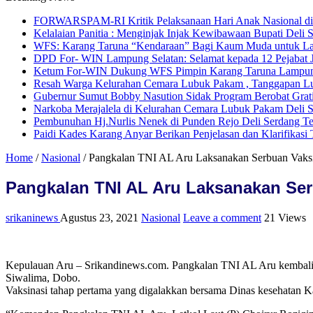
FORWARSPAM-RI Kritik Pelaksanaan Hari Anak Nasional di De
Kelalaian Panitia : Menginjak Injak Kewibawaan Bupati Deli 
WFS: Karang Taruna “Kendaraan” Bagi Kaum Muda untuk L
DPD For- WIN Lampung Selatan: Selamat kepada 12 Pejabat
Ketum For-WIN Dukung WFS Pimpin Karang Taruna Lampu
Resah Warga Kelurahan Cemara Lubuk Pakam , Tanggapan Lur
Gubernur Sumut Bobby Nasution Sidak Program Berobat Grat
Narkoba Merajalela di Kelurahan Cemara Lubuk Pakam Deli 
Pembunuhan Hj.Nurlis Nenek di Punden Rejo Deli Serdang T
Paidi Kades Karang Anyar Berikan Penjelasan dan Klarifikas
Home
/
Nasional
/
Pangkalan TNI AL Aru Laksanakan Serbuan Vaksi
Pangkalan TNI AL Aru Laksanakan Ser
srikaninews
Agustus 23, 2021
Nasional
Leave a comment
21 Views
Kepulauan Aru – Srikandinews.com. Pangkalan TNI AL Aru kembali 
Siwalima, Dobo.
Vaksinasi tahap pertama yang digalakkan bersama Dinas kesehatan K