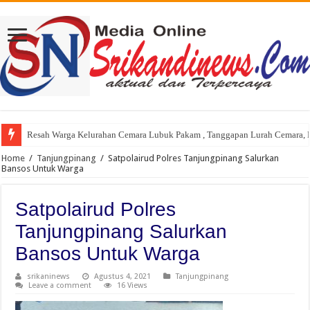
Resah Warga Kelurahan Cemara Lubuk Pakam , Tanggapan Lurah Cemara, P
Home
/
Tanjungpinang
/
Satpolairud Polres Tanjungpinang Salurkan
Bansos Untuk Warga
Satpolairud Polres
Tanjungpinang Salurkan
Bansos Untuk Warga
srikaninews
Agustus 4, 2021
Tanjungpinang
Leave a comment
16 Views