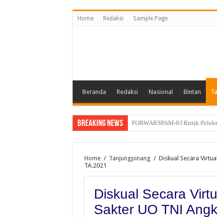
Home
Redaksi
Sample Page
Beranda
Redaksi
Nasional
Bintan
Ta
Breaking News
Kelalaian Panitia : Menginjak 
Home
/
Tanjungpinang
/
Diskual Secara Virtu
TA.2021
Diskual Secara Virtu
Sakter UO TNI Angk