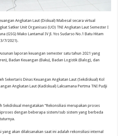
uangan Angkatan Laut (Diskual) Mabesal secara virtual
ngkat Satker Unit Organisasi (UO) TNI Angkatan Laut Semester I
a (GSG) Mako Lantamal IV Jl. Yos Sudarso No.1 Batu Hitam
13/7/2021).
yusunan laporan keuangan semester satu tahun 2021 yang
ren), Badan Keuangan (Baku), Badan Logistik (Balog), dan
eh Sekertaris Dinas Keuangan Angkatan Laut (Sekdiskual) Kol
euangan Angkatan Laut (Kadiskual) Laksamana Pertma TNI Pudji
h Sekdiskual mengatakan “Rekonsiliasi merupakan proses
diproses dengan beberapa sistem/sub sistem yang berbeda
uturnya.
 yang akan dilaksanakan saat ini adalah rekonsiliasi internal