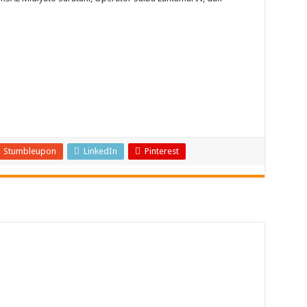
Stumbleupon
LinkedIn
Pinterest