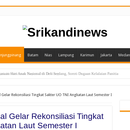
njungpinang
Batam
Nias
Lampung
Karimun
Jakarta
Medan
Injak Kewibawaan Bupati Deli Serdang.
al Gelar Rekonsiliasi Tingkat Sakter UO TNI Angkatan Laut Semester I
al Gelar Rekonsiliasi Tingkat
atan Laut Semester I