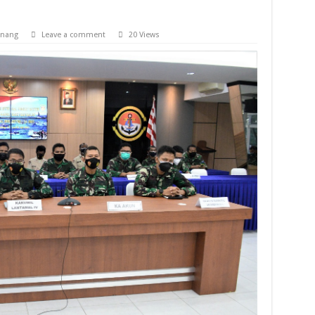
inang
Leave a comment
20 Views