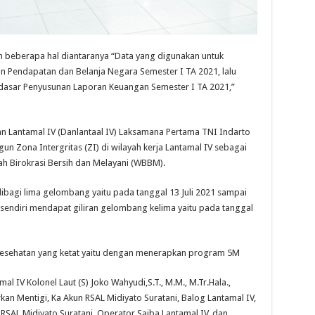
 beberapa hal diantaranya “Data yang digunakan untuk
aran Pendapatan dan Belanja Negara Semester I TA 2021, lalu
gai dasar Penyusunan Laporan Keuangan Semester I TA 2021,”
n Lantamal IV (Danlantaal IV) Laksamana Pertama TNI Indarto
n Zona Intergritas (ZI) di wilayah kerja Lantamal IV sebagai
ah Birokrasi Bersih dan Melayani (WBBM).
dibagi lima gelombang yaitu pada tanggal 13 Juli 2021 sampai
 sendiri mendapat giliran gelombang kelima yaitu pada tanggal
l Kesehatan yang ketat yaitu dengan menerapkan program 5M
l IV Kolonel Laut (S) Joko Wahyudi,S.T., M.M., M.Tr.Hala.,
kan Mentigi, Ka Akun RSAL Midiyato Suratani, Balog Lantamal IV,
 RSAL Midiyato Suratani, Operator Saiba Lantamal IV, dan