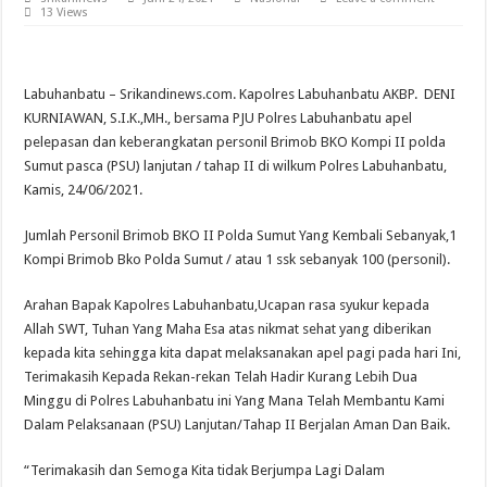
WFS: Karang Taruna “Kendaraan” Bagi Kaum Muda untuk Lampung yang Maju
13 Views
Labuhanbatu – Srikandinews.com. Kapolres Labuhanbatu AKBP. DENI
KURNIAWAN, S.I.K.,MH., bersama PJU Polres Labuhanbatu apel
pelepasan dan keberangkatan personil Brimob BKO Kompi II polda
Sumut pasca (PSU) lanjutan / tahap II di wilkum Polres Labuhanbatu,
Kamis, 24/06/2021.
Jumlah Personil Brimob BKO II Polda Sumut Yang Kembali Sebanyak,1
Kompi Brimob Bko Polda Sumut / atau 1 ssk sebanyak 100 (personil).
Arahan Bapak Kapolres Labuhanbatu,Ucapan rasa syukur kepada
Allah SWT, Tuhan Yang Maha Esa atas nikmat sehat yang diberikan
kepada kita sehingga kita dapat melaksanakan apel pagi pada hari Ini,
Terimakasih Kepada Rekan-rekan Telah Hadir Kurang Lebih Dua
Minggu di Polres Labuhanbatu ini Yang Mana Telah Membantu Kami
Dalam Pelaksanaan (PSU) Lanjutan/Tahap II Berjalan Aman Dan Baik.
“Terimakasih dan Semoga Kita tidak Berjumpa Lagi Dalam