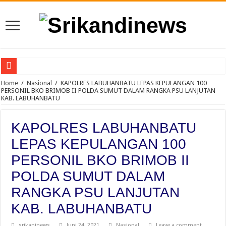
Kakek Ditahan Kejari Deli Serdang, Kasus Penipuan Segera Disidangkan di PN 
Home
/
Nasional
/
KAPOLRES LABUHANBATU LEPAS KEPULANGAN 100
PERSONIL BKO BRIMOB II POLDA SUMUT DALAM RANGKA PSU LANJUTAN
KAB. LABUHANBATU
Jambore TK/RA Bandar Khalipah Jadi Teladan di 21 Kecamatan
Sah, Secara Aklamasi WFS Pimpin Karang Taruna Provinsi Lampung Periode 2
KAPOLRES LABUHANBATU
234 SC Kota Bandung Gelar Aksi Berbagi Sembako, Ringankan Beban Masyara
LEPAS KEPULANGAN 100
Polda Riau Jangan “Tebang Pilih”, Sawmil di Desa Tapung Lestari Masih Bebas B
PERSONIL BKO BRIMOB II
Dikeluarkan dari Grup PLN Menyapa, Srikandinews.com Pertanyakan Sikap PLN:
POLDA SUMUT DALAM
Warga Kecamatan Lubuk Pakam Tanyakan Kapolri : Kapan Kapolresta dan Kasat 
RANGKA PSU LANJUTAN
FORWARSPAM-RI Kritik Pelaksanaan Hari Anak Nasional di Deli Serdang, Sorot
KAB. LABUHANBATU
Kelalaian Panitia : Menginjak Injak Kewibawaan Bupati Deli Serdang.
srikaninews
Juni 24, 2021
Nasional
Leave a comment