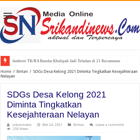
Jambore TK/RA Bandar Khalipah Jadi Teladan di 21 Kecamatan
Sah, Secara Aklamasi WFS Pimpin Karang Taruna Provinsi Lampung Perio
Home
/
Bintan
/
SDGs Desa Kelong 2021 Diminta Tingkatkan Kesejahteraan
Nelayan
SDGs Desa Kelong 2021
Diminta Tingkatkan
Kesejahteraan Nelayan
srikaninews
Mei 24, 2021
Bintan
Leave a comment
250 Views