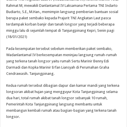
DPD For- WIN Lampung Selatan: Selamat kepada 12 Pejabat JPTP Lampung Sel
Rahmat M, mewakili Danlantamal IV Laksamana Pertama TNI Indarto
Budiarto, S.E., M.Han., memimpin langsung pemberian bantuan sosial
berupa paket sembako kepada Prajurit TNI Angkatan Laut pasca
terdampak korban banjir dan tanah longsor yang terjadi beberapa
minggu lalu di sejumlah tempat di Tanjungpinang Kepri, Senin pagi
(18/01/2021)
Pada kesempatan tersebut sebelum memberikan paket sembako,
Wadanlantamal IV berkesempatan meninjau langsung rumah-rumah
yang terkena tanah longsor yaitu rumah Sertu Marinir Benny Edi
Darmadi dan Kopka Marinir Erfan Liansyah di Perumahan Graha
Cendrawasih. Tanjungpinang.
Kedua rumah tersebut dibagian dapur dan kamar mandi yang terkena
longsoran akibat hujan yang mengguyur Kota Tanjungpinang selama
dua hari, total rumah akibat tanah longsor sebanyak 10 rumah,
Pemerintah Kota Tanjungpinang langsung membantu untuk
membangun kembali rumah atau bagian-bagian yang terkena tanah
longsor.