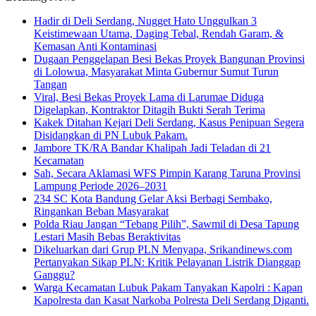
Hadir di Deli Serdang, Nugget Hato Unggulkan 3
Keistimewaan Utama, Daging Tebal, Rendah Garam, &
Kemasan Anti Kontaminasi
Dugaan Penggelapan Besi Bekas Proyek Bangunan Provinsi
di Lolowua, Masyarakat Minta Gubernur Sumut Turun
Tangan
Viral, Besi Bekas Proyek Lama di Larumae Diduga
Digelapkan, Kontraktor Ditagih Bukti Serah Terima
Kakek Ditahan Kejari Deli Serdang, Kasus Penipuan Segera
Disidangkan di PN Lubuk Pakam.
Jambore TK/RA Bandar Khalipah Jadi Teladan di 21
Kecamatan
Sah, Secara Aklamasi WFS Pimpin Karang Taruna Provinsi
Lampung Periode 2026–2031
234 SC Kota Bandung Gelar Aksi Berbagi Sembako,
Ringankan Beban Masyarakat
Polda Riau Jangan “Tebang Pilih”, Sawmil di Desa Tapung
Lestari Masih Bebas Beraktivitas
Dikeluarkan dari Grup PLN Menyapa, Srikandinews.com
Pertanyakan Sikap PLN: Kritik Pelayanan Listrik Dianggap
Ganggu?
Warga Kecamatan Lubuk Pakam Tanyakan Kapolri : Kapan
Kapolresta dan Kasat Narkoba Polresta Deli Serdang Diganti.