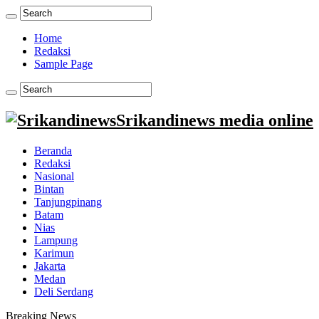
Home
Redaksi
Sample Page
Srikandinews media online
Beranda
Redaksi
Nasional
Bintan
Tanjungpinang
Batam
Nias
Lampung
Karimun
Jakarta
Medan
Deli Serdang
Breaking News