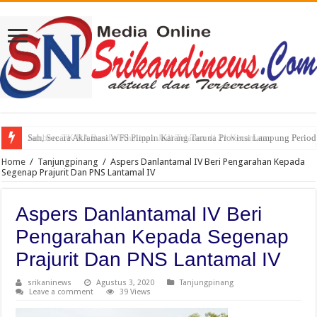
Sah, Secara Aklamasi WFS Pimpin Karang Taruna Provinsi Lampung Perio
Home
/
Tanjungpinang
/
Aspers Danlantamal IV Beri Pengarahan Kepada
Segenap Prajurit Dan PNS Lantamal IV
Aspers Danlantamal IV Beri
Pengarahan Kepada Segenap
Prajurit Dan PNS Lantamal IV
srikaninews
Agustus 3, 2020
Tanjungpinang
Leave a comment
39 Views