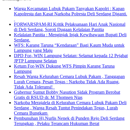
Warga Kecamatan Lubuk Pakam Tanyakan Kapolri : Kapan
Kapolresta dan Kasat Narkoba Polresta Deli Serdang Diganti.
FORWARSPAM-RI Kritik Pelaksanaan Hari Anak Nasional
di Deli Serdang, Soroti Dugaan Kelalaian Panitia
Kelalaian Panitia : Menginjak Injak Kewibawaan Bupati Deli
Serdang.
WFS: Karang Taruna “Kendaraan” Bagi Kaum Muda untuk
Lampung yang Maju
DPD For- WIN Lampung Selatan: Selamat kepada 12 Pejabat
JPTP Lampung Selatan
Ketum For-WIN Dukung WFS Pimpin Karang Taruna
Lampung
Resah Warga Kelurahan Cemara Lubuk Pakam , Tanggapan
Lurah Cemara, Pesan Tegas : Narkoba Tidak Ada Ruang,
Tidak Ada Toleransi!
Gubernur Sumut Bobby Nasution Sidak Program Berobat
Gratis di RSUD dr. M Thomsen Nias
Narkoba Merajalela di Kelurahan Cemara Lubuk Pakam Deli
Serdang , Warga Resah Tuntut Penindakan Tegas, Lurah
Cemara Bungkam
Pembunuhan Hj.Nurlis Nenek di Punden Rejo Deli Serdang
Terungkap , Pelaku Terancam Hukuman Berat