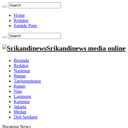
Home
Redaksi
Sample Page
Srikandinews media online
Beranda
Redaksi
Nasional
Bintan
Tanjungpinang
Batam
Nias
Lampung
Karimun
Jakarta
Medan
Deli Serdang
Breaking News