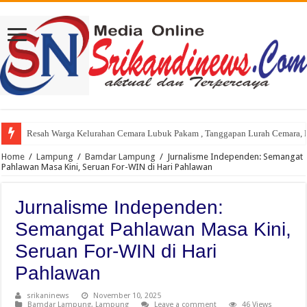
Resah Warga Kelurahan Cemara Lubuk Pakam , Tanggapan Lurah Cemara, P
Gubernur Sumut Bobby Nasution Sidak Program Berobat Gratis di RSUD d
Home
/
Lampung
/
Bamdar Lampung
/
Jurnalisme Independen: Semangat
Pahlawan Masa Kini, Seruan For-WIN di Hari Pahlawan
Jurnalisme Independen:
Semangat Pahlawan Masa Kini,
Seruan For-WIN di Hari
Pahlawan
srikaninews
November 10, 2025
Bamdar Lampung
,
Lampung
Leave a comment
46 Views