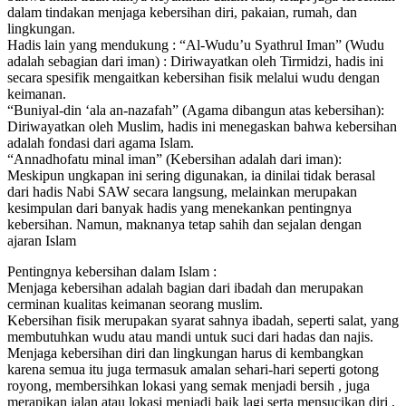
dalam tindakan menjaga kebersihan diri, pakaian, rumah, dan
lingkungan.
Hadis lain yang mendukung : “Al-Wudu’u Syathrul Iman” (Wudu
adalah sebagian dari iman) : Diriwayatkan oleh Tirmidzi, hadis ini
secara spesifik mengaitkan kebersihan fisik melalui wudu dengan
keimanan.
“Buniyal-din ‘ala an-nazafah” (Agama dibangun atas kebersihan):
Diriwayatkan oleh Muslim, hadis ini menegaskan bahwa kebersihan
adalah fondasi dari agama Islam.
“Annadhofatu minal iman” (Kebersihan adalah dari iman):
Meskipun ungkapan ini sering digunakan, ia dinilai tidak berasal
dari hadis Nabi SAW secara langsung, melainkan merupakan
kesimpulan dari banyak hadis yang menekankan pentingnya
kebersihan. Namun, maknanya tetap sahih dan sejalan dengan
ajaran Islam
Pentingnya kebersihan dalam Islam :
Menjaga kebersihan adalah bagian dari ibadah dan merupakan
cerminan kualitas keimanan seorang muslim.
Kebersihan fisik merupakan syarat sahnya ibadah, seperti salat, yang
membutuhkan wudu atau mandi untuk suci dari hadas dan najis.
Menjaga kebersihan diri dan lingkungan harus di kembangkan
karena semua itu juga termasuk amalan sehari-hari seperti gotong
royong, membersihkan lokasi yang semak menjadi bersih , juga
merapikan jalan atau lokasi menjadi baik lagi serta mensucikan diri ,