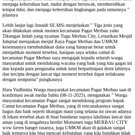
menjaga kebersihan hati, mulut dengan bersiwak, membersihkan
tempat tidur, dan menjaga kebersihan lingkungan pada umumnya ”
jelasnya
Lebih lanjut lagi Junaidi SE.MSi menjelaskan ” Tiga jenis yang
akan dilakukan untuk momen kecamatan Pagar Merbau yaitu
Tikungan Indah yang nyaman Tugu Merbau City, Lestarikan Mesjid
Istiqmal merupakan mesjid Raya Pagar Merbau dan UMKM
kesemuanya membutuhkan dana yang lumayan besar untuk
menjadikan moment tersebut, harapan saya selaku camat di
kecamatan Pagar Merbau saya mengajak kepada seluruh warga
masyarakat untuk mendukung wacana yang baik yang kita gagas ini
dan kepada para pengusaha untuk turut berpartisipasi demi lahirnya
dan tercipta dengan lancar tiga moment tersebut dapat terlaksana
dengan sempurna” pungkasnya
Haru Yudhistira Warga masyarakat kecamatan Pagar Merbau saat di
konfirmasi awak media Sabtu (08-11-2025). mengatakan ” Warga
masyarakat kecamatan Pagar sangat mendukung program bapak
Camat kecamatan Pagar Merbau, yang di rencanakannya sangat
bagus dan baik seperti tikungan maut yang selama ini rawan adanya
di lokasi tersebut akan di buat bundaran supaya lalulintas lancar dan
aman yang di tengahnya berdiri Monumen tugu MERBAU CITY
wow keren banget rasanya, juga UMKM akan di galakan sangat
baik tentunya kita bisa mencari kebutuhan yang kita butuhkan tidak