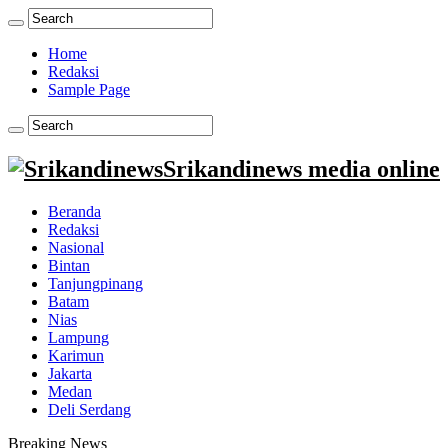
Home
Redaksi
Sample Page
Srikandinews media online
Beranda
Redaksi
Nasional
Bintan
Tanjungpinang
Batam
Nias
Lampung
Karimun
Jakarta
Medan
Deli Serdang
Breaking News