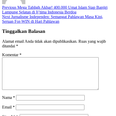
Previous
Mega Tabligh Akbar! 400.000 Umat Islam Siap Banjiri
Lampung Selatan di Ij’tima Indonesia Berdoa
Next
Jurnalisme Independen: Semangat Pahlawan Masa Kini,
Seruan For-WIN di Hari Pahlawan
Tinggalkan Balasan
Alamat email Anda tidak akan dipublikasikan.
Ruas yang wajib
ditandai
*
Komentar
*
Nama
*
Email
*