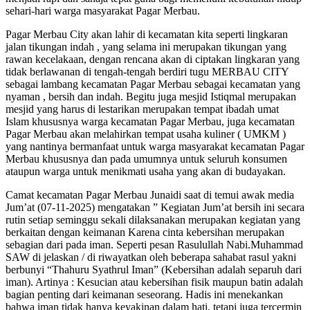
sehari-hari warga masyarakat Pagar Merbau.
Pagar Merbau City akan lahir di kecamatan kita seperti lingkaran
jalan tikungan indah , yang selama ini merupakan tikungan yang
rawan kecelakaan, dengan rencana akan di ciptakan lingkaran yang
tidak berlawanan di tengah-tengah berdiri tugu MERBAU CITY
sebagai lambang kecamatan Pagar Merbau sebagai kecamatan yang
nyaman , bersih dan indah. Begitu juga mesjid Istiqmal merupakan
mesjid yang harus di lestarikan merupakan tempat ibadah umat
Islam khususnya warga kecamatan Pagar Merbau, juga kecamatan
Pagar Merbau akan melahirkan tempat usaha kuliner ( UMKM )
yang nantinya bermanfaat untuk warga masyarakat kecamatan Pagar
Merbau khususnya dan pada umumnya untuk seluruh konsumen
ataupun warga untuk menikmati usaha yang akan di budayakan.
Camat kecamatan Pagar Merbau Junaidi saat di temui awak media
Jum’at (07-11-2025) mengatakan ” Kegiatan Jum’at bersih ini secara
rutin setiap seminggu sekali dilaksanakan merupakan kegiatan yang
berkaitan dengan keimanan Karena cinta kebersihan merupakan
sebagian dari pada iman. Seperti pesan Rasulullah Nabi.Muhammad
SAW di jelaskan / di riwayatkan oleh beberapa sahabat rasul yakni
berbunyi “Thahuru Syathrul Iman” (Kebersihan adalah separuh dari
iman). Artinya : Kesucian atau kebersihan fisik maupun batin adalah
bagian penting dari keimanan seseorang. Hadis ini menekankan
bahwa iman tidak hanya keyakinan dalam hati, tetapi juga tercermin