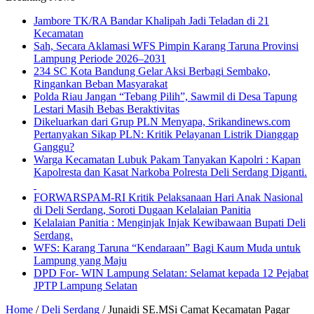
Jambore TK/RA Bandar Khalipah Jadi Teladan di 21
Kecamatan
Sah, Secara Aklamasi WFS Pimpin Karang Taruna Provinsi
Lampung Periode 2026–2031
234 SC Kota Bandung Gelar Aksi Berbagi Sembako,
Ringankan Beban Masyarakat
Polda Riau Jangan “Tebang Pilih”, Sawmil di Desa Tapung
Lestari Masih Bebas Beraktivitas
Dikeluarkan dari Grup PLN Menyapa, Srikandinews.com
Pertanyakan Sikap PLN: Kritik Pelayanan Listrik Dianggap
Ganggu?
Warga Kecamatan Lubuk Pakam Tanyakan Kapolri : Kapan
Kapolresta dan Kasat Narkoba Polresta Deli Serdang Diganti.
FORWARSPAM-RI Kritik Pelaksanaan Hari Anak Nasional
di Deli Serdang, Soroti Dugaan Kelalaian Panitia
Kelalaian Panitia : Menginjak Injak Kewibawaan Bupati Deli
Serdang.
WFS: Karang Taruna “Kendaraan” Bagi Kaum Muda untuk
Lampung yang Maju
DPD For- WIN Lampung Selatan: Selamat kepada 12 Pejabat
JPTP Lampung Selatan
Home
/
Deli Serdang
/
Junaidi SE.MSi Camat Kecamatan Pagar