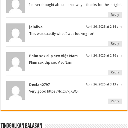
I never thought about it that way—thanks for the insight!
Reply
jalalive
April 26, 2025 at 2:14 am
This was exactly what I was looking for!
Reply
Phim sex clip sex Việt Nam
April 26, 2025 at 2:16 am
Phim sex clip sex Việt Nam
Reply
Declan2797
April 26, 2025 at 3:13 am
Very good
https://lc.cx/xjXBQT
Reply
Tinggalkan Balasan