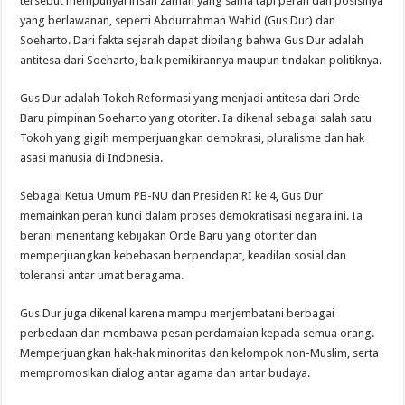
tersebut mempunyai irisan zaman yang sama tapi peran dan posisinya
yang berlawanan, seperti Abdurrahman Wahid (Gus Dur) dan
Soeharto. Dari fakta sejarah dapat dibilang bahwa Gus Dur adalah
antitesa dari Soeharto, baik pemikirannya maupun tindakan politiknya.
Gus Dur adalah Tokoh Reformasi yang menjadi antitesa dari Orde
Baru pimpinan Soeharto yang otoriter. Ia dikenal sebagai salah satu
Tokoh yang gigih memperjuangkan demokrasi, pluralisme dan hak
asasi manusia di Indonesia.
Sebagai Ketua Umum PB-NU dan Presiden RI ke 4, Gus Dur
memainkan peran kunci dalam proses demokratisasi negara ini. Ia
berani menentang kebijakan Orde Baru yang otoriter dan
memperjuangkan kebebasan berpendapat, keadilan sosial dan
toleransi antar umat beragama.
Gus Dur juga dikenal karena mampu menjembatani berbagai
perbedaan dan membawa pesan perdamaian kepada semua orang.
Memperjuangkan hak-hak minoritas dan kelompok non-Muslim, serta
mempromosikan dialog antar agama dan antar budaya.