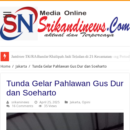
Sah, Secara Aklamasi WFS Pimpin Karang Taruna Provinsi Lampung Perio
Home
/
Jakarta
/
Tunda Gelar Pahlawan Gus Dur dan Soeharto
Tunda Gelar Pahlawan Gus Dur
dan Soeharto
srikaninews
April 25, 2025
Jakarta
,
Opini
16 Comments
35 Views