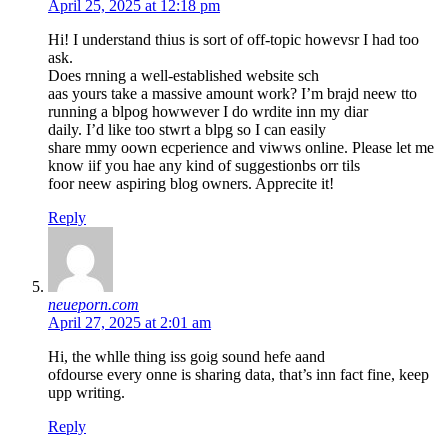
April 25, 2025 at 12:18 pm
Hi! I understand thius is sort of off-topic howevsr I had too
ask.
Does rnning a well-established website sch
aas yours take a massive amount work? I’m brajd neew tto
running a blpog howwever I do wrdite inn my diar
daily. I’d like too stwrt a blpg so I can easily
share mmy oown ecperience and viwws online. Please let me
know iif you hae any kind of suggestionbs orr tils
foor neew aspiring blog owners. Apprecite it!
Reply
neueporn.com
April 27, 2025 at 2:01 am
Hi, the whlle thing iss goig sound hefe aand
ofdourse every onne is sharing data, that’s inn fact fine, keep
upp writing.
Reply