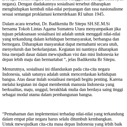
negara). Dengan diadakannya sosialisasi tersebut diharapkan
menghidupkan kembali nilai-nilai perjuangan dan rasa nasionalisme
sesuai semangat proklamasi kemerdekaan RI tahun 1945.
Dalam acara tersebut, Dr. Badikenita Br Sitepu SH.SE.M.Si
bersama Tokoh Lintas Agama Sumatera Utara menyampaikan jika
tujuan pelaksanaan sosialisasi ini adalah untuk menggali nilai-nilai
yang terkandung dalam kehidupan bermasyarakat, berbangsa dan
bernegara. Diharapkan masyarakat dapat memahami secara utuh,
menyeluruh dan berkelanjutan. Kegiatan ini nantinya diharapkan
bisa menjadi dasar dalam mewujudkan visi dan misi Indonesia ke
depan lebih maju dan bermartabat “, jelas Badikenita Br Sitepu.
Menurutnya, sosialisasi ini dilandaskan pada cita-cita negara
Indonesia, salah satunya adalah untuk mencerdaskan kehidupan
bangsa. Atas dasar itulah sosialisasi menjadi begitu penting. Karena
melalui kegiatan ini dapat membentuk manusia Indonesia yang
berkualitas, maju, unggul, berakhlak mulia dan berdaya saing tinggi
sebagai modal utama dalam pembangunan bangsa.
“Pemahaman dan implementasi terhadap nilai-nilai yang terkandung
dalam empat pilar negara harus selalu ditumbuh kembangkan.
Untuk mewujudkan cita-cita masa depan Indonesia yang lebih baik