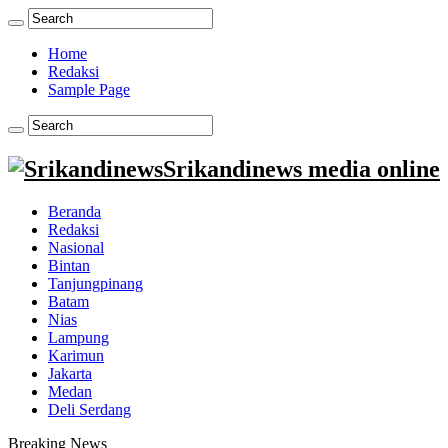
Home
Redaksi
Sample Page
Srikandinews media online
Beranda
Redaksi
Nasional
Bintan
Tanjungpinang
Batam
Nias
Lampung
Karimun
Jakarta
Medan
Deli Serdang
Breaking News