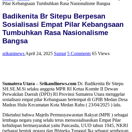
Pilar Kebangsaan Tumbuhkan Rasa Nasionalisme Bangsa
Badikenita Br Sitepu Berpesan
Sosialisasi Empat Pilar Kebangsaan
Tumbuhkan Rasa Nasionalisme
Bangsa
srikaninews
April 24, 2025
Sumut
5 Comments
65 Views
Sumatera Utara
–
Srikandinews.com
Dr. Badikenita Br Sitepu
SH.SE.M.Si selaku anggota MPR RI Ketua Komite II Dewan
Perwakilan Daerah (DPD) RI Provinsi Sumatera Utara menggelar
sosialisasi empat pilar Kebangsaan bertempat di GPIB Medan Desa
Madras Hulu Kecamatan Kota Medan Rabu ( 23/04/2025 ) lalu.
Diketahui bahwa Majelis Permusyawaratan Rakyat (MPR ) sebagai
lembaga negara yang selalu terus mensosialisasikan Empat Pilar
kehidupan bermasyarakat yaitu Pancasila, UUD tahun 1945, NKRI
(sebagai bentuk negara dan Bhineka Tunggal Ika sebagai semboyan