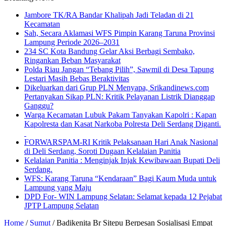
Jambore TK/RA Bandar Khalipah Jadi Teladan di 21
Kecamatan
Sah, Secara Aklamasi WFS Pimpin Karang Taruna Provinsi
Lampung Periode 2026–2031
234 SC Kota Bandung Gelar Aksi Berbagi Sembako,
Ringankan Beban Masyarakat
Polda Riau Jangan “Tebang Pilih”, Sawmil di Desa Tapung
Lestari Masih Bebas Beraktivitas
Dikeluarkan dari Grup PLN Menyapa, Srikandinews.com
Pertanyakan Sikap PLN: Kritik Pelayanan Listrik Dianggap
Ganggu?
Warga Kecamatan Lubuk Pakam Tanyakan Kapolri : Kapan
Kapolresta dan Kasat Narkoba Polresta Deli Serdang Diganti.
FORWARSPAM-RI Kritik Pelaksanaan Hari Anak Nasional
di Deli Serdang, Soroti Dugaan Kelalaian Panitia
Kelalaian Panitia : Menginjak Injak Kewibawaan Bupati Deli
Serdang.
WFS: Karang Taruna “Kendaraan” Bagi Kaum Muda untuk
Lampung yang Maju
DPD For- WIN Lampung Selatan: Selamat kepada 12 Pejabat
JPTP Lampung Selatan
Home
/
Sumut
/
Badikenita Br Sitepu Berpesan Sosialisasi Empat