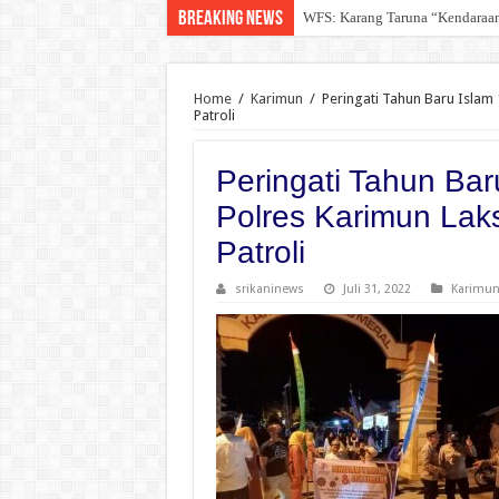
Breaking News
WFS: Karang Taruna “Kendara
DPD For- WIN Lampung Selatan:
Home
/
Karimun
/
Peringati Tahun Baru Isla
Patroli
Peringati Tahun Ba
Polres Karimun La
Patroli
srikaninews
Juli 31, 2022
Karimu