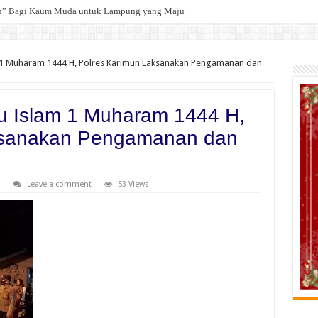
an” Bagi Kaum Muda untuk Lampung yang Maju
 Selamat kepada 12 Pejabat JPTP Lampung Selatan
m 1 Muharam 1444 H, Polres Karimun Laksanakan Pengamanan dan
ru Islam 1 Muharam 1444 H,
ksanakan Pengamanan dan
n
Leave a comment
53 Views