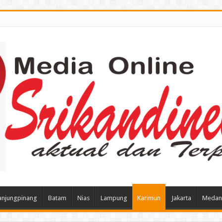
anjungpinang
Batam
Nias
Lampung
Karimun
Jakarta
Medan