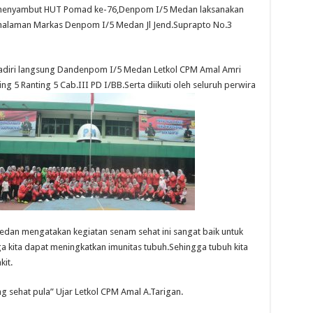
 menyambut HUT Pomad ke-76,Denpom I/5 Medan laksanakan
halaman Markas Denpom I/5 Medan Jl Jend.Suprapto No.3
hadiri langsung Dandenpom I/5 Medan Letkol CPM Amal Amri
g 5 Ranting 5 Cab.III PD I/BB.Serta diikuti oleh seluruh perwira
an mengatakan kegiatan senam sehat ini sangat baik untuk
a kita dapat meningkatkan imunitas tubuh.Sehingga tubuh kita
it.
g sehat pula” Ujar Letkol CPM Amal A.Tarigan.