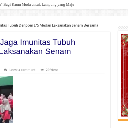
an” Bagi Kaum Muda untuk Lampung yang Maju
 Selamat kepada 12 Pejabat JPTP Lampung Selatan
nitas Tubuh Denpom I/5 Medan Laksanakan Senam Bersama
Jaga Imunitas Tubuh
 Laksanakan Senam
Leave a comment
29 Views