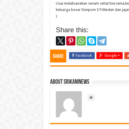
Usai melaksanakan senam sehat bersama,k
keluarga besar Denpom I/5 Medan dan jajar
)
Share this:
Facebook
Google +
Share
About srikaninews