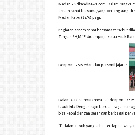
Medan – Srikandinews.com. Dalam rangka
senam sehat bersama,yang berlangsung di 
Medan,Rabu (22/6) pagi.
Kegiatan senam sehat bersama tersebut di
Tarigan,SH,M.IP didampingi ketua Anak Rantin
Denpom I/5 Medan dan personil jajaran.
Dalam kata sambutannya,Dandenpom I/5 Med
tubuh kita.Dengan rajin berolah raga, semog
bisa kebal dengan serangan berbagai penyak
“Didalam tubuh yang sehat terdapat jiwa yan