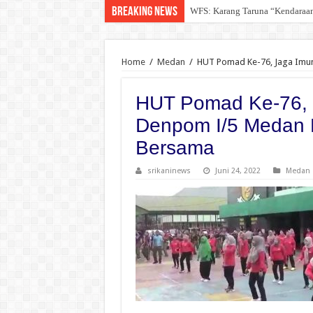
Breaking News
WFS: Karang Taruna “Kendara
DPD For- WIN Lampung Selatan:
Home
/
Medan
/
HUT Pomad Ke-76, Jaga Imu
HUT Pomad Ke-76, 
Denpom I/5 Medan
Bersama
srikaninews
Juni 24, 2022
Medan