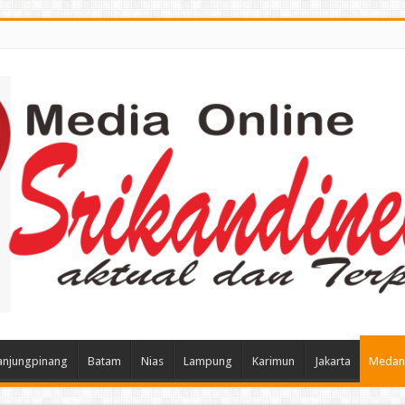
anjungpinang
Batam
Nias
Lampung
Karimun
Jakarta
Medan