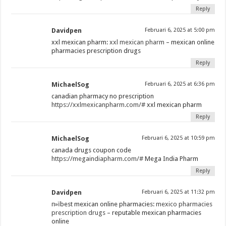
Reply
Davidpen
Februari 6, 2025 at 5:00 pm
xxl mexican pharm:
xxl mexican pharm
– mexican online
pharmacies prescription drugs
Reply
MichaelSog
Februari 6, 2025 at 6:36 pm
canadian pharmacy no prescription
https://xxlmexicanpharm.com/#
xxl mexican pharm
Reply
MichaelSog
Februari 6, 2025 at 10:59 pm
canada drugs coupon code
https://megaindiapharm.com/#
Mega India Pharm
Reply
Davidpen
Februari 6, 2025 at 11:32 pm
п»їbest mexican online pharmacies:
mexico pharmacies
prescription drugs
– reputable mexican pharmacies
online