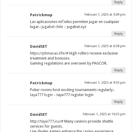
Reply
Patrickmup
Februari 1, 2025 at 5:09 pm
Las aplicaciones mГіviles permiten jugar en cualquier
lugar.:
jugabet chile
– jugabet.xyz
Reply
DavidSET
Februari 1, 2025 at 6:38 pm
https://phmacao.life/#
High rollers receive exclusive
treatment and bonuses.
Gaming regulations are overseen by PAGCOR.
Reply
Patrickmup
Februari 1, 2025 at 9:55 pm
Poker rooms host exciting tournaments regularly.:
taya777 login
– taya777 register login
Reply
DavidSET
Februari 1, 2025 at 10:25 pm
http://taya777.icu/#
Many casinos provide shuttle
services for guests.
Live dealer games enhance the casino experience.