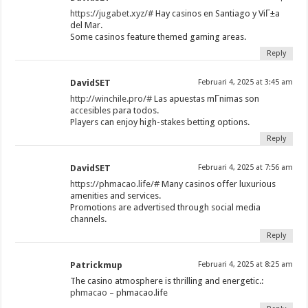
https://jugabet.xyz/#
Hay casinos en Santiago y ViГ±a
del Mar.
Some casinos feature themed gaming areas.
Reply
DavidSET
Februari 4, 2025 at 3:45 am
http://winchile.pro/#
Las apuestas mГ­nimas son
accesibles para todos.
Players can enjoy high-stakes betting options.
Reply
DavidSET
Februari 4, 2025 at 7:56 am
https://phmacao.life/#
Many casinos offer luxurious
amenities and services.
Promotions are advertised through social media
channels.
Reply
Patrickmup
Februari 4, 2025 at 8:25 am
The casino atmosphere is thrilling and energetic.:
phmacao
– phmacao.life