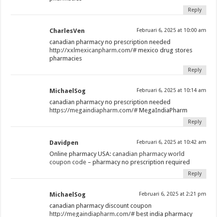
Reply
CharlesVen
Februari 6, 2025 at 10:00 am
canadian pharmacy no prescription needed
http://xxlmexicanpharm.com/#
mexico drug stores
pharmacies
Reply
MichaelSog
Februari 6, 2025 at 10:14 am
canadian pharmacy no prescription needed
https://megaindiapharm.com/#
MegaIndiaPharm
Reply
Davidpen
Februari 6, 2025 at 10:42 am
Online pharmacy USA:
canadian pharmacy world
coupon code
– pharmacy no prescription required
Reply
MichaelSog
Februari 6, 2025 at 2:21 pm
canadian pharmacy discount coupon
http://megaindiapharm.com/#
best india pharmacy