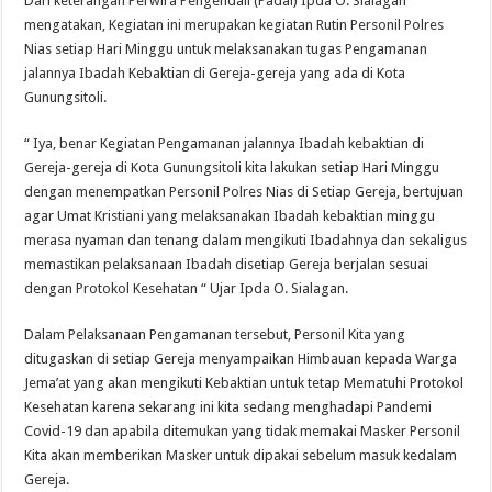
Dari keterangan Perwira Pengendali (Padal) Ipda O. Sialagan
mengatakan, Kegiatan ini merupakan kegiatan Rutin Personil Polres
Nias setiap Hari Minggu untuk melaksanakan tugas Pengamanan
jalannya Ibadah Kebaktian di Gereja-gereja yang ada di Kota
Gunungsitoli.
“ Iya, benar Kegiatan Pengamanan jalannya Ibadah kebaktian di
Gereja-gereja di Kota Gunungsitoli kita lakukan setiap Hari Minggu
dengan menempatkan Personil Polres Nias di Setiap Gereja, bertujuan
agar Umat Kristiani yang melaksanakan Ibadah kebaktian minggu
merasa nyaman dan tenang dalam mengikuti Ibadahnya dan sekaligus
memastikan pelaksanaan Ibadah disetiap Gereja berjalan sesuai
dengan Protokol Kesehatan “ Ujar Ipda O. Sialagan.
Dalam Pelaksanaan Pengamanan tersebut, Personil Kita yang
ditugaskan di setiap Gereja menyampaikan Himbauan kepada Warga
Jema’at yang akan mengikuti Kebaktian untuk tetap Mematuhi Protokol
Kesehatan karena sekarang ini kita sedang menghadapi Pandemi
Covid-19 dan apabila ditemukan yang tidak memakai Masker Personil
Kita akan memberikan Masker untuk dipakai sebelum masuk kedalam
Gereja.