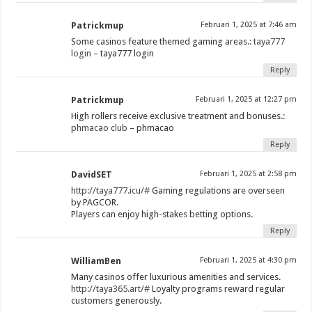
Patrickmup
Februari 1, 2025 at 7:46 am
Some casinos feature themed gaming areas.:
taya777
login
– taya777 login
Reply
Patrickmup
Februari 1, 2025 at 12:27 pm
High rollers receive exclusive treatment and bonuses.:
phmacao club
– phmacao
Reply
DavidSET
Februari 1, 2025 at 2:58 pm
http://taya777.icu/#
Gaming regulations are overseen
by PAGCOR.
Players can enjoy high-stakes betting options.
Reply
WilliamBen
Februari 1, 2025 at 4:30 pm
Many casinos offer luxurious amenities and services.
http://taya365.art/#
Loyalty programs reward regular
customers generously.