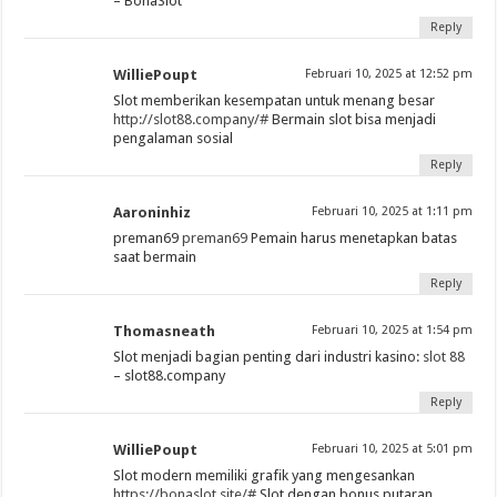
– BonaSlot
Reply
WilliePoupt
Februari 10, 2025 at 12:52 pm
Slot memberikan kesempatan untuk menang besar
http://slot88.company/#
Bermain slot bisa menjadi
pengalaman sosial
Reply
Aaroninhiz
Februari 10, 2025 at 1:11 pm
preman69
preman69
Pemain harus menetapkan batas
saat bermain
Reply
Thomasneath
Februari 10, 2025 at 1:54 pm
Slot menjadi bagian penting dari industri kasino:
slot 88
– slot88.company
Reply
WilliePoupt
Februari 10, 2025 at 5:01 pm
Slot modern memiliki grafik yang mengesankan
https://bonaslot.site/#
Slot dengan bonus putaran