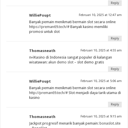
Reply
WilliePoupt
Februari 10, 2025 at 12:47 am
Banyak pemain menikmati bermain slot secara online
https://preman69.tech/#
Banyak kasino memiliki
promosi untuk slot
Reply
Thomasneath
Februari 10, 2025 at 4:55 am
п»їKasino di Indonesia sangat populer di kalangan
wisatawan:
akun demo slot
– slot demo gratis
Reply
WilliePoupt
Februari 10, 2025 at 5:06 am
Banyak pemain menikmati bermain slot secara online
http://preman69.tech/#
Slot menjadi daya tarik utama di
kasino
Reply
Thomasneath
Februari 10, 2025 at 9:15 am
Jackpot progresif menarik banyak pemain:
bonaslot.site