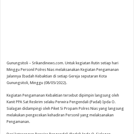
Paidi Kades Karang Anyar Berikan Penjelasan dan Klarifikasi Tentang Rumah T
Gunungsitoli – Srikandinews.com. Untuk kegiatan Rutin setiap hari
Minggu Personil Polres Nias melaksanakan Kegiatan Pengamanan
Jalannya Ibadah Kebaktian di setiap Gereja seputaran Kota
Gunungsitoli, Minggu (08/05/2022).
Kegiatan Pengamanan Kebaktian tersebut dipimpin langsung oleh
Kanit PPA Sat Reskrim selaku Perwira Pengendali (Padal) Ipda O.
Sialagan didampingi oleh Piket Si Propam Polres Nias yang langsung
melakukan pengecekan kehadiran Personil yang melaksanakan
Pengamanan.