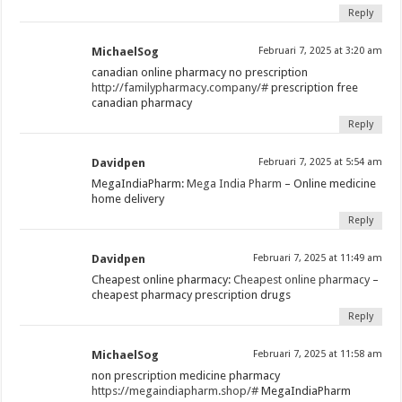
Reply
MichaelSog
Februari 7, 2025 at 3:20 am
canadian online pharmacy no prescription
http://familypharmacy.company/#
prescription free
canadian pharmacy
Reply
Davidpen
Februari 7, 2025 at 5:54 am
MegaIndiaPharm:
Mega India Pharm
– Online medicine
home delivery
Reply
Davidpen
Februari 7, 2025 at 11:49 am
Cheapest online pharmacy:
Cheapest online pharmacy
–
cheapest pharmacy prescription drugs
Reply
MichaelSog
Februari 7, 2025 at 11:58 am
non prescription medicine pharmacy
https://megaindiapharm.shop/#
MegaIndiaPharm