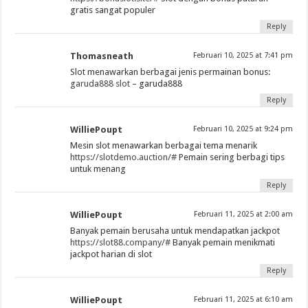
gratis sangat populer
Reply
Thomasneath
Februari 10, 2025 at 7:41 pm
Slot menawarkan berbagai jenis permainan bonus:
garuda888 slot
– garuda888
Reply
WilliePoupt
Februari 10, 2025 at 9:24 pm
Mesin slot menawarkan berbagai tema menarik
https://slotdemo.auction/#
Pemain sering berbagi tips
untuk menang
Reply
WilliePoupt
Februari 11, 2025 at 2:00 am
Banyak pemain berusaha untuk mendapatkan jackpot
https://slot88.company/#
Banyak pemain menikmati
jackpot harian di slot
Reply
WilliePoupt
Februari 11, 2025 at 6:10 am