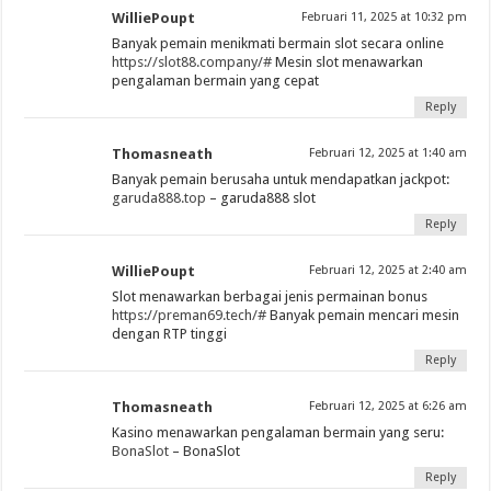
WilliePoupt
Februari 11, 2025 at 10:32 pm
Banyak pemain menikmati bermain slot secara online
https://slot88.company/#
Mesin slot menawarkan
pengalaman bermain yang cepat
Reply
Thomasneath
Februari 12, 2025 at 1:40 am
Banyak pemain berusaha untuk mendapatkan jackpot:
garuda888.top
– garuda888 slot
Reply
WilliePoupt
Februari 12, 2025 at 2:40 am
Slot menawarkan berbagai jenis permainan bonus
https://preman69.tech/#
Banyak pemain mencari mesin
dengan RTP tinggi
Reply
Thomasneath
Februari 12, 2025 at 6:26 am
Kasino menawarkan pengalaman bermain yang seru:
BonaSlot
– BonaSlot
Reply