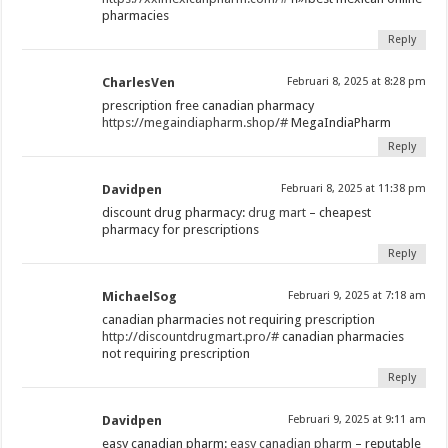
pharmacies
Reply
CharlesVen
Februari 8, 2025 at 8:28 pm
prescription free canadian pharmacy
https://megaindiapharm.shop/#
MegaIndiaPharm
Reply
Davidpen
Februari 8, 2025 at 11:38 pm
discount drug pharmacy:
drug mart
– cheapest
pharmacy for prescriptions
Reply
MichaelSog
Februari 9, 2025 at 7:18 am
canadian pharmacies not requiring prescription
http://discountdrugmart.pro/#
canadian pharmacies
not requiring prescription
Reply
Davidpen
Februari 9, 2025 at 9:11 am
easy canadian pharm:
easy canadian pharm
– reputable