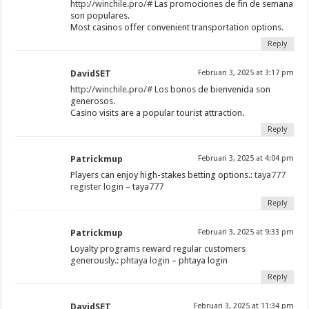
http://winchile.pro/#
Las promociones de fin de semana
son populares.
Most casinos offer convenient transportation options.
Reply
DavidSET
Februari 3, 2025 at 3:17 pm
http://winchile.pro/#
Los bonos de bienvenida son
generosos.
Casino visits are a popular tourist attraction.
Reply
Patrickmup
Februari 3, 2025 at 4:04 pm
Players can enjoy high-stakes betting options.:
taya777
register login
– taya777
Reply
Patrickmup
Februari 3, 2025 at 9:33 pm
Loyalty programs reward regular customers
generously.:
phtaya login
– phtaya login
Reply
DavidSET
Februari 3, 2025 at 11:34 pm