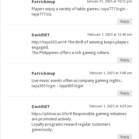
Patrickmup
Januari 31, 2025 at 10:12 pm
Players enjoy a variety of table games.:
taya777 login
–
taya777.icu
Reply
DavidSET
Februari 1, 2025 at 12:40 am
http://taya365.art/#
The thrill of winning keeps players
engaged.
The Philippines offers a rich gaming culture.
Reply
Patrickmup
Februari 1, 2025 at 3:08 am
Live music events often accompany gaming nights.:
taya365 login
– taya365 login
Reply
DavidSET
Februari 1, 2025 at 4:29 am
https://phmacao.life/#
Responsible gaming initiatives
are promoted actively.
Loyalty programs reward regular customers
generously.
Reply