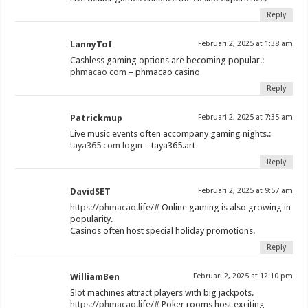
Reply
LannyTof
Februari 2, 2025 at 1:38 am
Cashless gaming options are becoming popular.:
phmacao com
– phmacao casino
Reply
Patrickmup
Februari 2, 2025 at 7:35 am
Live music events often accompany gaming nights.:
taya365 com login
– taya365.art
Reply
DavidSET
Februari 2, 2025 at 9:57 am
https://phmacao.life/#
Online gaming is also growing in
popularity.
Casinos often host special holiday promotions.
Reply
WilliamBen
Februari 2, 2025 at 12:10 pm
Slot machines attract players with big jackpots.
https://phmacao.life/#
Poker rooms host exciting