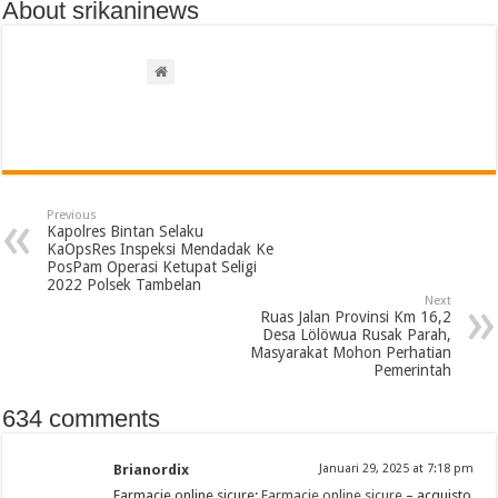
About srikaninews
Previous
Kapolres Bintan Selaku
KaOpsRes Inspeksi Mendadak Ke
PosPam Operasi Ketupat Seligi
2022 Polsek Tambelan
Next
Ruas Jalan Provinsi Km 16,2
Desa Lölöwua Rusak Parah,
Masyarakat Mohon Perhatian
Pemerintah
634 comments
Brianordix
Januari 29, 2025 at 7:18 pm
Farmacie online sicure:
Farmacie online sicure
– acquisto