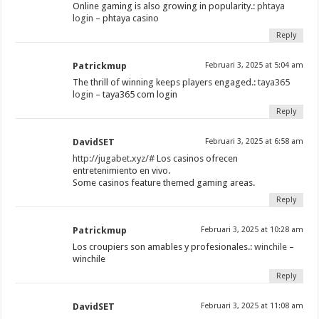
Online gaming is also growing in popularity.:
phtaya
login
– phtaya casino
Reply
Patrickmup
Februari 3, 2025 at 5:04 am
The thrill of winning keeps players engaged.:
taya365
login
– taya365 com login
Reply
DavidSET
Februari 3, 2025 at 6:58 am
http://jugabet.xyz/#
Los casinos ofrecen
entretenimiento en vivo.
Some casinos feature themed gaming areas.
Reply
Patrickmup
Februari 3, 2025 at 10:28 am
Los croupiers son amables y profesionales.:
winchile
–
winchile
Reply
DavidSET
Februari 3, 2025 at 11:08 am