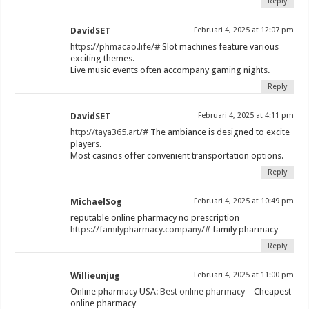
Reply
DavidSET
Februari 4, 2025 at 12:07 pm
https://phmacao.life/#
Slot machines feature various
exciting themes.
Live music events often accompany gaming nights.
Reply
DavidSET
Februari 4, 2025 at 4:11 pm
http://taya365.art/#
The ambiance is designed to excite
players.
Most casinos offer convenient transportation options.
Reply
MichaelSog
Februari 4, 2025 at 10:49 pm
reputable online pharmacy no prescription
https://familypharmacy.company/#
family pharmacy
Reply
Willieunjug
Februari 4, 2025 at 11:00 pm
Online pharmacy USA:
Best online pharmacy
– Cheapest
online pharmacy