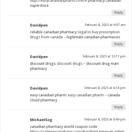
http://easycanadianpharm.com/#
pharmacy canadian
superstore
Reply
Davidpen
Februari 8, 2025 at 6:07 am
reliable canadian pharmacy:
legal to buy prescription
drugs from canada
– legitimate canadian pharmacies
Reply
Davidpen
Februari 8, 2025 at 12:11 pm
discount drugs:
discount drugs
– discount drug mart
pharmacy
Reply
Davidpen
Februari 8, 2025 at 6:14 pm
easy canadian pharm:
easy canadian pharm
– canada
cloud pharmacy
Reply
MichaelSog
Februari 8, 2025 at 6:49 pm
canadian pharmacy world coupon code
https://xxlmexicanpharm.com/#
п»їbest mexican online