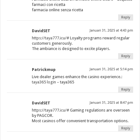
farmaci con ricetta
farmacia online senza ricetta
Reply
DavidSET
Januari 31, 2025 at 4:43 pm
https://taya777.icu/#
Loyalty programs reward regular
customers generously.
The ambiance is designed to excite players.
Reply
Patrickmup
Januari 31, 2025 at 5:14 pm
Live dealer games enhance the casino experience.:
taya365 login
– taya365
Reply
DavidSET
Januari 31, 2025 at 8:47 pm
https://taya777.icu/#
Gaming regulations are overseen
by PAGCOR.
Most casinos offer convenient transportation options.
Reply