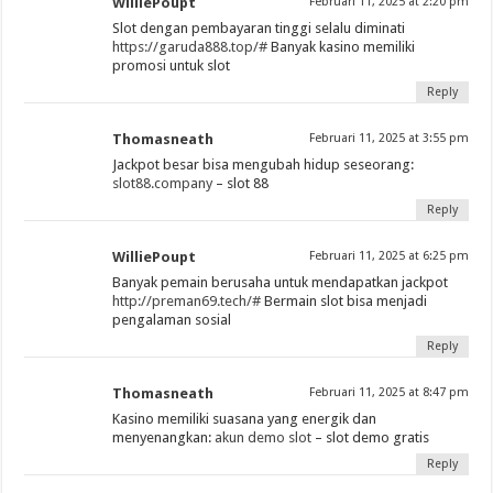
WilliePoupt
Februari 11, 2025 at 2:20 pm
Slot dengan pembayaran tinggi selalu diminati
https://garuda888.top/#
Banyak kasino memiliki
promosi untuk slot
Reply
Thomasneath
Februari 11, 2025 at 3:55 pm
Jackpot besar bisa mengubah hidup seseorang:
slot88.company
– slot 88
Reply
WilliePoupt
Februari 11, 2025 at 6:25 pm
Banyak pemain berusaha untuk mendapatkan jackpot
http://preman69.tech/#
Bermain slot bisa menjadi
pengalaman sosial
Reply
Thomasneath
Februari 11, 2025 at 8:47 pm
Kasino memiliki suasana yang energik dan
menyenangkan:
akun demo slot
– slot demo gratis
Reply