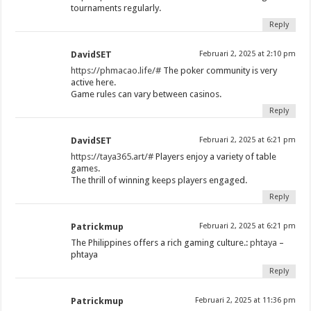
tournaments regularly.
Reply
DavidSET
Februari 2, 2025 at 2:10 pm
https://phmacao.life/#
The poker community is very
active here.
Game rules can vary between casinos.
Reply
DavidSET
Februari 2, 2025 at 6:21 pm
https://taya365.art/#
Players enjoy a variety of table
games.
The thrill of winning keeps players engaged.
Reply
Patrickmup
Februari 2, 2025 at 6:21 pm
The Philippines offers a rich gaming culture.:
phtaya
–
phtaya
Reply
Patrickmup
Februari 2, 2025 at 11:36 pm