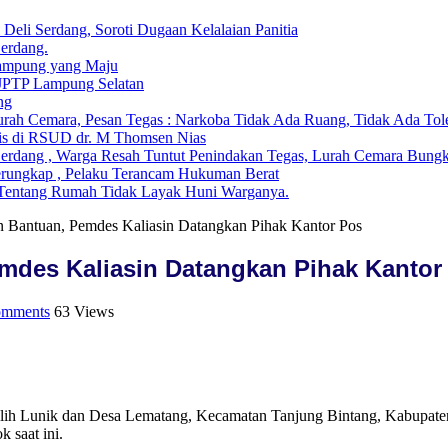
li Serdang, Soroti Dugaan Kelalaian Panitia
Serdang.
ampung yang Maju
 JPTP Lampung Selatan
ng
ah Cemara, Pesan Tegas : Narkoba Tidak Ada Ruang, Tidak Ada Tol
is di RSUD dr. M Thomsen Nias
Serdang , Warga Resah Tuntut Penindakan Tegas, Lurah Cemara Bun
erungkap , Pelaku Terancam Hukuman Berat
i Tentang Rumah Tidak Layak Huni Warganya.
Bantuan, Pemdes Kaliasin Datangkan Pihak Kantor Pos
des Kaliasin Datangkan Pihak Kantor
omments
63 Views
ih Lunik dan Desa Lematang, Kecamatan Tanjung Bintang, Kabupaten 
 saat ini.