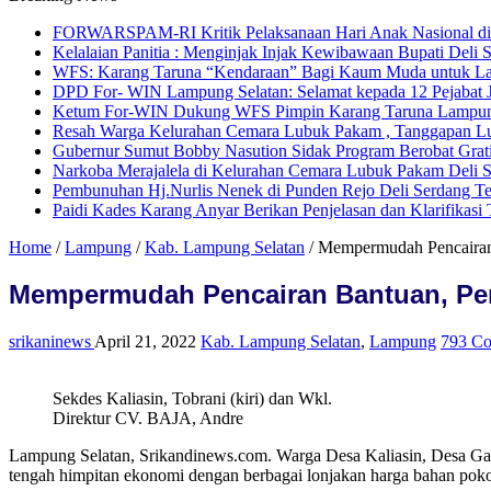
FORWARSPAM-RI Kritik Pelaksanaan Hari Anak Nasional di De
Kelalaian Panitia : Menginjak Injak Kewibawaan Bupati Deli 
WFS: Karang Taruna “Kendaraan” Bagi Kaum Muda untuk L
DPD For- WIN Lampung Selatan: Selamat kepada 12 Pejabat
Ketum For-WIN Dukung WFS Pimpin Karang Taruna Lampu
Resah Warga Kelurahan Cemara Lubuk Pakam , Tanggapan Lur
Gubernur Sumut Bobby Nasution Sidak Program Berobat Grat
Narkoba Merajalela di Kelurahan Cemara Lubuk Pakam Deli 
Pembunuhan Hj.Nurlis Nenek di Punden Rejo Deli Serdang T
Paidi Kades Karang Anyar Berikan Penjelasan dan Klarifikas
Home
/
Lampung
/
Kab. Lampung Selatan
/
Mempermudah Pencairan 
Mempermudah Pencairan Bantuan, Pem
srikaninews
April 21, 2022
Kab. Lampung Selatan
,
Lampung
793 C
Sekdes Kaliasin, Tobrani (kiri) dan Wkl.
Direktur CV. BAJA, Andre
Lampung Selatan, Srikandinews.com. Warga Desa Kaliasin, Desa Gal
tengah himpitan ekonomi dengan berbagai lonjakan harga bahan pokok