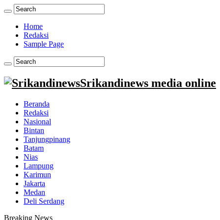
Home
Redaksi
Sample Page
Srikandinews media online
Beranda
Redaksi
Nasional
Bintan
Tanjungpinang
Batam
Nias
Lampung
Karimun
Jakarta
Medan
Deli Serdang
Breaking News