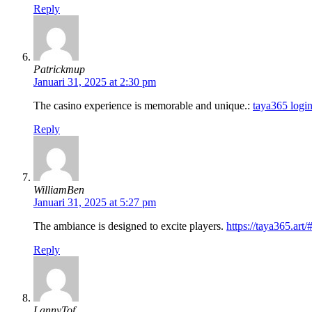
Reply
Patrickmup
Januari 31, 2025 at 2:30 pm
The casino experience is memorable and unique.:
taya365 logi
Reply
WilliamBen
Januari 31, 2025 at 5:27 pm
The ambiance is designed to excite players.
https://taya365.art/
Reply
LannyTof