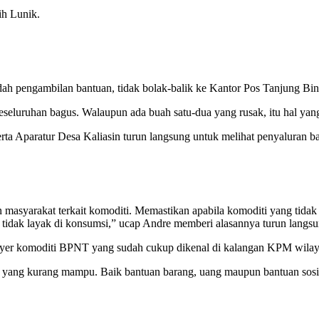
ih Lunik.
 pengambilan bantuan, tidak bolak-balik ke Kantor Pos Tanjung Bint
seluruhan bagus. Walaupun ada buah satu-dua yang rusak, itu hal yang
a Aparatur Desa Kaliasin turun langsung untuk melihat penyaluran ba
 masyarakat terkait komoditi. Memastikan apabila komoditi yang tidak 
 tidak layak di konsumsi,” ucap Andre memberi alasannya turun lang
ayer komoditi BPNT yang sudah cukup dikenal di kalangan KPM wilay
 yang kurang mampu. Baik bantuan barang, uang maupun bantuan sosial