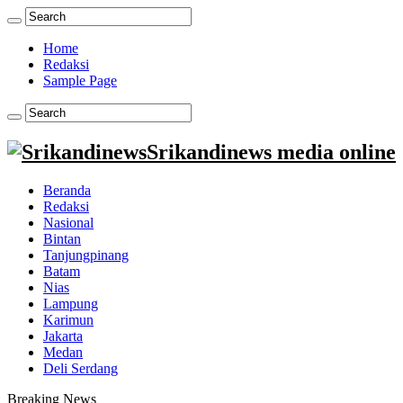
Home
Redaksi
Sample Page
Srikandinews media online
Beranda
Redaksi
Nasional
Bintan
Tanjungpinang
Batam
Nias
Lampung
Karimun
Jakarta
Medan
Deli Serdang
Breaking News