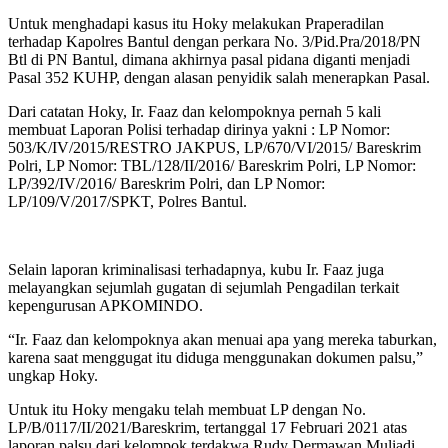
Untuk menghadapi kasus itu Hoky melakukan Praperadilan
terhadap Kapolres Bantul dengan perkara No. 3/Pid.Pra/2018/PN
Btl di PN Bantul, dimana akhirnya pasal pidana diganti menjadi
Pasal 352 KUHP, dengan alasan penyidik salah menerapkan Pasal.
Dari catatan Hoky, Ir. Faaz dan kelompoknya pernah 5 kali
membuat Laporan Polisi terhadap dirinya yakni : LP Nomor:
503/K/IV/2015/RESTRO JAKPUS, LP/670/VI/2015/ Bareskrim
Polri, LP Nomor: TBL/128/II/2016/ Bareskrim Polri, LP Nomor:
LP/392/IV/2016/ Bareskrim Polri, dan LP Nomor:
LP/109/V/2017/SPKT, Polres Bantul.
Selain laporan kriminalisasi terhadapnya, kubu Ir. Faaz juga
melayangkan sejumlah gugatan di sejumlah Pengadilan terkait
kepengurusan APKOMINDO.
“Ir. Faaz dan kelompoknya akan menuai apa yang mereka taburkan,
karena saat menggugat itu diduga menggunakan dokumen palsu,”
ungkap Hoky.
Untuk itu Hoky mengaku telah membuat LP dengan No.
LP/B/0117/II/2021/Bareskrim, tertanggal 17 Februari 2021 atas
laporan palsu dari kelompok terdakwa Rudy Dermawan Muliadi