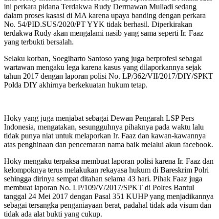
ini perkara pidana Terdakwa Rudy Dermawan Muliadi sedang
dalam proses kasasi di MA karena upaya banding dengan perkara
No. 54/PID.SUS/2020/PT YYK tidak berhasil. Diperkirakan
terdakwa Rudy akan mengalami nasib yang sama seperti Ir. Faaz
yang terbukti bersalah.
Selaku korban, Soegiharto Santoso yang juga berprofesi sebagai
wartawan mengaku lega karena kasus yang dilaporkannya sejak
tahun 2017 dengan laporan polisi No. LP/362/VII/2017/DIY/SPKT
Polda DIY akhirnya berkekuatan hukum tetap.
Hoky yang juga menjabat sebagai Dewan Pengarah LSP Pers
Indonesia, mengatakan, sesungguhnya pihaknya pada waktu lalu
tidak punya niat untuk melaporkan Ir. Faaz dan kawan-kawannya
atas penghinaan dan pencemaran nama baik melalui akun facebook.
Hoky mengaku terpaksa membuat laporan polisi karena Ir. Faaz dan
kelompoknya terus melakukan rekayasa hukum di Bareskrim Polri
sehingga dirinya sempat ditahan selama 43 hari. Pihak Faaz juga
membuat laporan No. LP/109/V/2017/SPKT di Polres Bantul
tanggal 24 Mei 2017 dengan Pasal 351 KUHP yang menjadikannya
sebagai tersangka penganiayaan berat, padahal tidak ada visum dan
tidak ada alat bukti yang cukup.