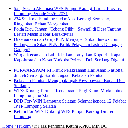
Sah, Secara Aklamasi WFS Pimpin Karang Taruna Provinsi
Lampung Periode 2026–2031
234 SC Kota Bandung Gelar Aksi Berbagi Sembako,
Ringankan Beban Masyarakat
Polda Riau Jangan “Tebang Pilih”, Sawmil di Desa Tapung
Lestari Masih Bebas Beraktivitas
Dikeluarkan dari Grup PLN Menyapa, Srikandinews.com
Pertanyakan Sikap PLN: Kritik Pelayanan Listrik Dianggap
Ganggu?
Warga Kecamatan Lubuk Pakam Tanyakan Kapolri : Kapan
Kapolresta dan Kasat Narkoba Polresta Deli Serdang Diganti.
FORWARSPAM-RI Kritik Pelaksanaan Hari Anak Nasional
di Deli Serdang, Soroti Dugaan Kelalaian Panitia
Kelalaian Panitia : Menginjak Injak Kewibawaan Bupati Deli
Serdang.
WFS: Karang Taruna “Kendaraan” Bagi Kaum Muda untuk
Lampung yang Maju
DPD For- WIN Lampung Selatan: Selamat kepada 12 Pejabat
JPTP Lampung Selatan
Ketum For-WIN Dukung WFS Pimpin Karang Taruna
Lampung
Home
/
Hukum
/
Ir Faaz Penghina Ketum APKOMINDO