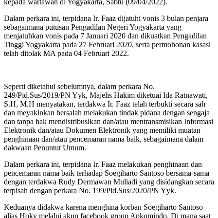
kepada wartawan di Yogyakarta, Sabtu (09/04/2022).
Dalam perkara ini, terpidana Ir. Faaz dijatuhi vonis 3 bulan penjara
sebagaimana putusan Pengadilan Negeri Yogyakarta yang
menjatuhkan vonis pada 7 Januari 2020 dan dikuatkan Pengadilan
Tinggi Yogyakarta pada 27 Februari 2020, serta permohonan kasasi
telah ditolak MA pada 04 Februari 2022.
Seperti diketahui sebelumnya, dalam perkara No.
249/Pid.Sus/2019/PN Yyk, Majelis Hakim diketuai Ida Ratnawati,
S.H, M.H menyatakan, terdakwa Ir. Faaz telah terbukti secara sah
dan meyakinkan bersalah melakukan tindak pidana dengan sengaja
dan tanpa hak mendistribusikan dan/atau mentransmisikan Informasi
Elektronik dan/atau Dokumen Elektronik yang memiliki muatan
penghinaan dan/atau pencemaran nama baik, sebagaimana dalam
dakwaan Penuntut Umum.
Dalam perkara ini, terpidana Ir. Faaz melakukan penghinaan dan
pencemaran nama baik terhadap Soegiharto Santoso bersama-sama
dengan terdakwa Rudy Dermawan Muliadi yang disidangkan secara
terpisah dengan perkara No. 199/Pid.Sus/2020/PN Yyk.
Keduanya didakwa karena menghina korban Soegiharto Santoso
alias Hoky melalui akun facebook group Apkomindo. Di mana saat