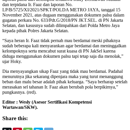
dan terpidana Ir. Faaz dan laporan No.
LP/B/5725/XI/2021/SPKT/POLDA METRO JAYA, tanggal 15
November 2021, atas dugaan menggunakan dokumen palsu dalam
gugatan perkara No. 633/Pdt.G/2018/PN JKT.SEL. di PN Jakarta
Selatan, dan kasusnya sudah dilimpahkan dari Polda Metro Jaya
kepada pihak Polres Jakarta Selatan.
“Saya heran Ir. Faaz tidak pernah mau berdamai meski pihaknya
sudah beberapa kali menyarankan agar berdamai dan meninggalkan
kelompoknya serta mencabut surat kuasa di PN JakSel karena
diduga menggunakan dokumen palsu tapi tetap saja dia menolak,”
ujar Hoky.
Dia menyayangkan sikap Faaz yang tidak mau berdamai. Padahal
menurutnya jika sekarang dipenjara maka yang turut menanggung
beban dan malu besar adalah pihak keluarga. “Saya berharap setelah
merasakan sel tahanan Ir. Faaz akan berubah pola berpikirnya,”
pungkasnya. (red).
Editor : Wesly (Asesor Sertifikasi Kompetensi
Wartawan/SKW).
Share this: