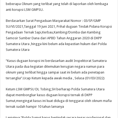
beberapa Oknum yang terlibat yang telah di laporkan oleh lembaga
anti korupsi LSM GMPSU.
Berdasarkan Surat Pengaduan Masyarakat Nomor : 03/SP/GMP
SU/VI/2021,Tanggal 19 Juni 2021, Prihal dugaan Tindak Pidana Korupsi
Pengadaan Ternak Sapi,Kerbau,Kambing/Domba dan Kambing
Samosir Sumber Dana dari APBD Tahun Anggaran 2020 di DKPP
Sumatera Utara ,hingga kini belum ada kepastian hukum dari Polda
Sumatera Utara
“Kasus dugaan korupsi ini berdasarkan audit Inspektorat Sumatera
Utara pada dua kegiatan ditemukan kerugian negara namun para
oknum yang terlibat hingga sampai saat ini belum ada penetapan
tersangka”.Ucap Ketum kepada awak media , Selasa (01/03/2022)
Ketum LSM GMPSU DL Tobing,SH berharap Polda Sumatera Utara
dapat membongkar kasus dugaan korupsi ternak di DKPP
Sumut,mengingat kasus ini kuat diduga di tenggarai oleh oknum mafia
ternak sudah hampir 10 tahun lamanya
Lanjutnya “Polda Sumut harus bertindak secara tegas profesional dan