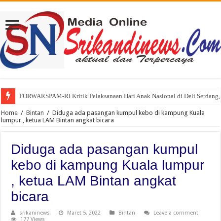
FORWARSPAM-RI Kritik Pelaksanaan Hari Anak Nasional di Deli Serdang, 
Kelalaian Panitia : Menginjak Injak Kewibawaan Bupati Deli Serdang.
Home
/
Bintan
/
Diduga ada pasangan kumpul kebo di kampung Kuala
lumpur , ketua LAM Bintan angkat bicara
Diduga ada pasangan kumpul
kebo di kampung Kuala lumpur
, ketua LAM Bintan angkat
bicara
srikaninews
Maret 5, 2022
Bintan
Leave a comment
177 Views