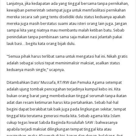
Lanjutnya, jika kedapatan ada yang tinggal bersama tanpa pernikahan,
kewajiban pemerintah setempat juga untuk memfasilitasi pernikahan
mereka secara sah yang tentu diselidiki dulu status keduanya apakah
mereka juga masih berstatus suami atau isteri orang lain juga. Jangan
sampai kita yang niatnya mau membantu malah ketiban batu. Sebab
penindakan tanpa pembinaan sama saja makan nasi jelantah pakai
lauk basi…begitu kata orang bijak dulu.
“Semua pihak harus terlibat sama untuk mengatasi hal ini. Nikah gratis
adalah sebagai solusi tepat meminimalisir maksiat, asalkan status
keduanya masih single,” ucapnya.
Ditambahkan Dato’ Mussafa, RT/RW dan Pemuka Agama setempat
adalah ujung tombak pencegahan terjadinya kumpul kebo ini. Kita
bukan orang barat yang membebaskan tinggal serumah tanpa ikatan
adat dan resam ketimuran harus kita pertahankan. Sebab hal-hal
begini dapat berakibat tak baik juga pada lingkungan sekitar, tempat
tinggal kita terutama generasi muda kita. Sebab agama kita Islam
cukup tegas lewat Sabda Baginda Rosulullah SAW : bahwasanya
apabila terjadi maksiat dilingkungan tempat tinggal kita atau
perzinahan, maka 40 rumah di kiri, kanan dan depan, belakang, ikut