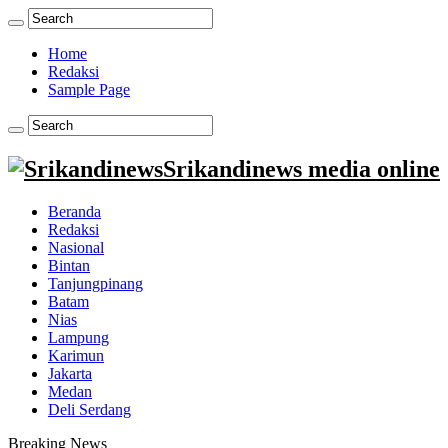
Home
Redaksi
Sample Page
Srikandinews media online
Beranda
Redaksi
Nasional
Bintan
Tanjungpinang
Batam
Nias
Lampung
Karimun
Jakarta
Medan
Deli Serdang
Breaking News