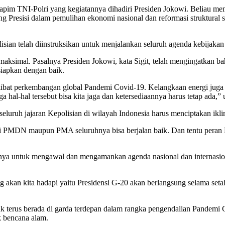
apim TNI-Polri yang kegiatannya dihadiri Presiden Jokowi. Beliau me
yang Presisi dalam pemulihan ekonomi nasional dan reformasi struktur
isian telah diinstruksikan untuk menjalankan seluruh agenda kebijak
aksimal. Pasalnya Presiden Jokowi, kata Sigit, telah mengingatkan b
siapkan dengan baik.
n akibat perkembangan global Pandemi Covid-19. Kelangkaan energi ju
 hal-hal tersebut bisa kita jaga dan ketersediaannya harus tetap ada,” u
eluruh jajaran Kepolisian di wilayah Indonesia harus menciptakan ikli
ri PMDN maupun PMA seluruhnya bisa berjalan baik. Dan tentu peran
annya untuk mengawal dan mengamankan agenda nasional dan internasio
ang akan kita hadapi yaitu Presidensi G-20 akan berlangsung selama se
uk terus berada di garda terdepan dalam rangka pengendalian Pandemi 
 bencana alam.