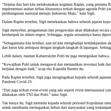
“Selama dua hari kita melaksanakan kegiatan Rapim, yang pertama R
implementasi arahan beliau khususnya terkait dengan agenda Polri 
pembangunan nasional menuju Indonesia Maju,” kata Sigit.
Dalam Rapim tersebut, Sigit menekankan bahwa seluruh jajaran kepol
Sigit menyebut, pengamanan dan pengawalan akan dilakukan secara m
berdampak ke dalam negeri. Sehingga, segala sesuatunya harus diper
“Sebagaimana kita ketahui, saat ini kita menghadapi ketidakpastia
dan harus kita antisipasi dengan langkah-langkah di lapangan. Sehingga
Lebih dalam, mantan Kabareskrim Polri itu juga menegaskan bahwa, s
“Kewajiban Polri untuk mengawal dan memastikan investasi baik da
berjalan dengan baik,” ucap eks Kapolda Banten itu.
Pada Rapim tersebut, Sigit juga mengingatkan kepada seluruh jajar
Pandemi Covid-19.
“Dan juga terkait event-event yang ada seperti event internasional y
dilakukan oleh TNI dan Polri.” tutur Sigit.
Tak hanya itu, Sigit meminta kepada seluruh personel Kepolisian unt
untuk membantu meringankan beban dari masyarakat yang terdampak