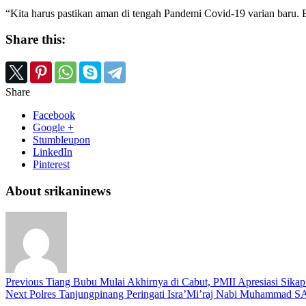
“Kita harus pastikan aman di tengah Pandemi Covid-19 varian baru. Ba
Share this:
Share
Facebook
Google +
Stumbleupon
LinkedIn
Pinterest
About srikaninews
Previous
Tiang Bubu Mulai Akhirnya di Cabut, PMII Apresiasi Sika
Next
Polres Tanjungpinang Peringati Isra’Mi’raj Nabi Muhammad