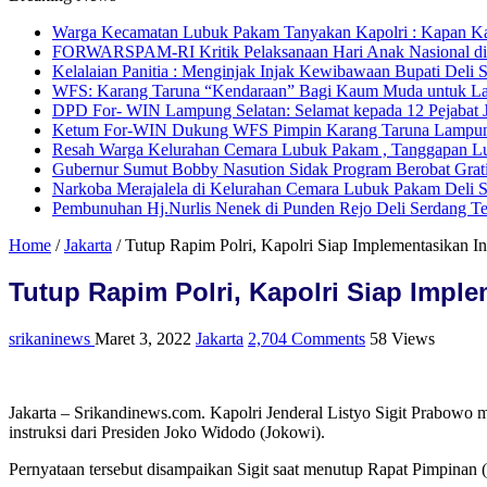
Warga Kecamatan Lubuk Pakam Tanyakan Kapolri : Kapan Kapo
FORWARSPAM-RI Kritik Pelaksanaan Hari Anak Nasional di De
Kelalaian Panitia : Menginjak Injak Kewibawaan Bupati Deli 
WFS: Karang Taruna “Kendaraan” Bagi Kaum Muda untuk L
DPD For- WIN Lampung Selatan: Selamat kepada 12 Pejabat
Ketum For-WIN Dukung WFS Pimpin Karang Taruna Lampu
Resah Warga Kelurahan Cemara Lubuk Pakam , Tanggapan Lur
Gubernur Sumut Bobby Nasution Sidak Program Berobat Grat
Narkoba Merajalela di Kelurahan Cemara Lubuk Pakam Deli 
Pembunuhan Hj.Nurlis Nenek di Punden Rejo Deli Serdang T
Home
/
Jakarta
/
Tutup Rapim Polri, Kapolri Siap Implementasikan I
Tutup Rapim Polri, Kapolri Siap Impl
srikaninews
Maret 3, 2022
Jakarta
2,704 Comments
58 Views
Jakarta – Srikandinews.com. Kapolri Jenderal Listyo Sigit Prabow
instruksi dari Presiden Joko Widodo (Jokowi).
Pernyataan tersebut disampaikan Sigit saat menutup Rapat Pimpinan