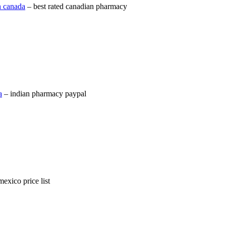
n canada
– best rated canadian pharmacy
a
– indian pharmacy paypal
exico price list