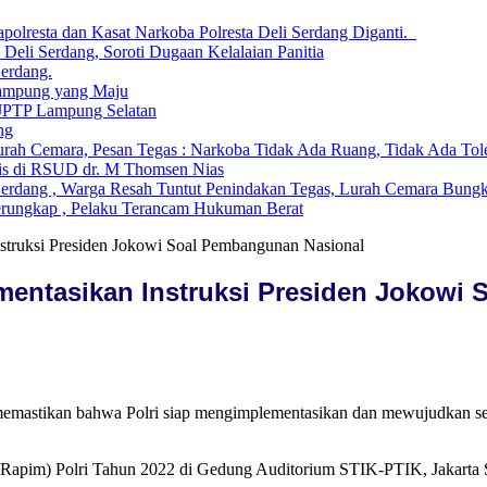
lresta dan Kasat Narkoba Polresta Deli Serdang Diganti.
li Serdang, Soroti Dugaan Kelalaian Panitia
Serdang.
ampung yang Maju
 JPTP Lampung Selatan
ng
ah Cemara, Pesan Tegas : Narkoba Tidak Ada Ruang, Tidak Ada Tol
is di RSUD dr. M Thomsen Nias
Serdang , Warga Resah Tuntut Penindakan Tegas, Lurah Cemara Bun
erungkap , Pelaku Terancam Hukuman Berat
nstruksi Presiden Jokowi Soal Pembangunan Nasional
ementasikan Instruksi Presiden Jokow
o memastikan bahwa Polri siap mengimplementasikan dan mewujudkan 
 (Rapim) Polri Tahun 2022 di Gedung Auditorium STIK-PTIK, Jakarta S