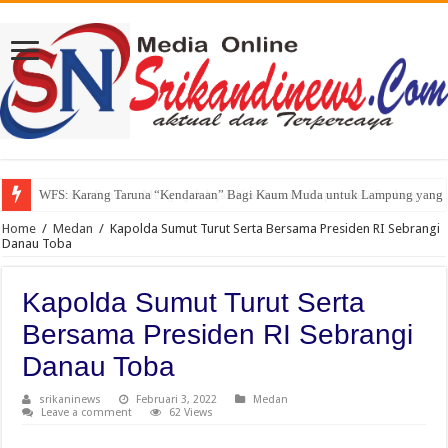
WFS: Karang Taruna “Kendaraan” Bagi Kaum Muda untuk Lampung yang
Home
/
Medan
/
Kapolda Sumut Turut Serta Bersama Presiden RI Sebrangi
Danau Toba
Kapolda Sumut Turut Serta
Bersama Presiden RI Sebrangi
Danau Toba
srikaninews
Februari 3, 2022
Medan
Leave a comment
62 Views