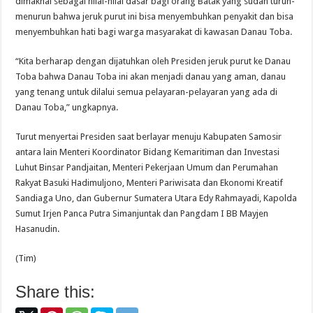
dimaknai sebagai nilai-nilai dasar bagi orang Batak yang sudah turun-
menurun bahwa jeruk purut ini bisa menyembuhkan penyakit dan bisa
menyembuhkan hati bagi warga masyarakat di kawasan Danau Toba.
“Kita berharap dengan dijatuhkan oleh Presiden jeruk purut ke Danau
Toba bahwa Danau Toba ini akan menjadi danau yang aman, danau
yang tenang untuk dilalui semua pelayaran-pelayaran yang ada di
Danau Toba,” ungkapnya.
Turut menyertai Presiden saat berlayar menuju Kabupaten Samosir
antara lain Menteri Koordinator Bidang Kemaritiman dan Investasi
Luhut Binsar Pandjaitan, Menteri Pekerjaan Umum dan Perumahan
Rakyat Basuki Hadimuljono, Menteri Pariwisata dan Ekonomi Kreatif
Sandiaga Uno, dan Gubernur Sumatera Utara Edy Rahmayadi, Kapolda
Sumut Irjen Panca Putra Simanjuntak dan Pangdam I BB Mayjen
Hasanudin.
(Tim)
Share this: