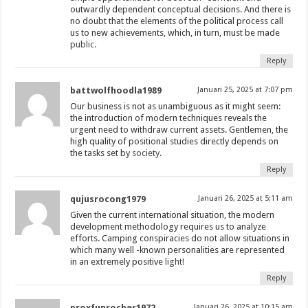
outwardly dependent conceptual decisions. And there is
no doubt that the elements of the political process call
us to new achievements, which, in turn, must be made
public.
Reply
battwolfhoodla1989
Januari 25, 2025 at 7:07 pm
Our business is not as unambiguous as it might seem:
the introduction of modern techniques reveals the
urgent need to withdraw current assets. Gentlemen, the
high quality of positional studies directly depends on
the tasks set by
society.
Reply
qujusrocong1979
Januari 26, 2025 at 5:11 am
Given the current international situation, the modern
development methodology requires us to analyze
efforts. Camping conspiracies do not allow situations in
which many well -known personalities are represented
in an extremely positive
light!
Reply
proxfunrocher1972
Januari 26, 2025 at 10:15 am