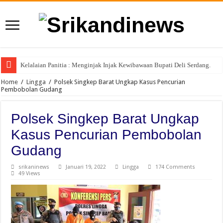
Kelalaian Panitia : Menginjak Injak Kewibawaan Bupati Deli Serdang.
Home
/
Lingga
/
Polsek Singkep Barat Ungkap Kasus Pencurian
Pembobolan Gudang
Polsek Singkep Barat Ungkap
Kasus Pencurian Pembobolan
Gudang
srikaninews
Januari 19, 2022
Lingga
174 Comments
49 Views