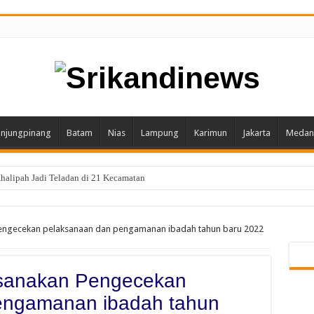
njungpinang
Batam
Nias
Lampung
Karimun
Jakarta
Medan
alipah Jadi Teladan di 21 Kecamatan
S Pimpin Karang Taruna Provinsi Lampung Periode 2026–2031
Pengecekan pelaksanaan dan pengamanan ibadah tahun baru 2022
ksanakan Pengecekan
engamanan ibadah tahun