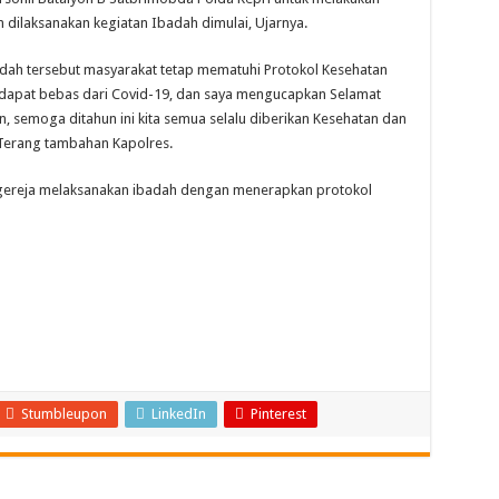
m dilaksanakan kegiatan Ibadah dimulai, Ujarnya.
dah tersebut masyarakat tetap mematuhi Protokol Kesehatan
n dapat bebas dari Covid-19, dan saya mengucapkan Selamat
 semoga ditahun ini kita semua selalu diberikan Kesehatan dan
, Terang tambahan Kapolres.
h gereja melaksanakan ibadah dengan menerapkan protokol
Stumbleupon
LinkedIn
Pinterest