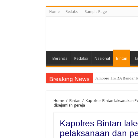
Home
Redaksi
Sample Page
Beranda
Redaksi
Nasional
Bintan
Ta
Breaking News
Jambore TK/RA Bandar Kh
Sah, Secara Aklamasi WF
Home
/
Bintan
/
Kapolres Bintan laksanakan 
disejumlah gereja
Kapolres Bintan la
pelaksanaan dan p