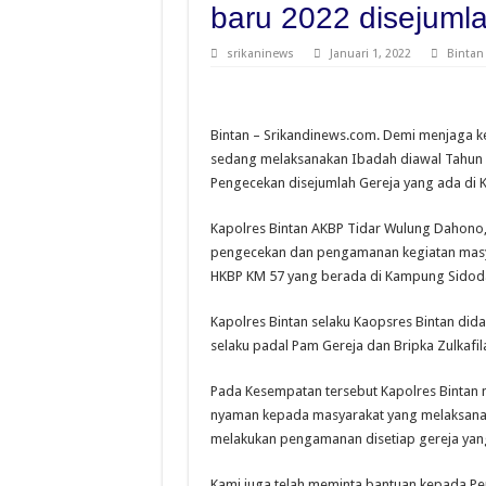
baru 2022 disejumla
srikaninews
Januari 1, 2022
Bintan
Bintan – Srikandinews.com. Demi menjaga 
sedang melaksanakan Ibadah diawal Tahun 2
Pengecekan disejumlah Gereja yang ada di 
Kapolres Bintan AKBP Tidar Wulung Dahono, S.
pengecekan dan pengamanan kegiatan masya
HKBP KM 57 yang berada di Kampung Sidodad
Kapolres Bintan selaku Kaopsres Bintan dida
selaku padal Pam Gereja dan Bripka Zulkafi
Pada Kesempatan tersebut Kapolres Binta
nyaman kepada masyarakat yang melaksanaka
melakukan pengamanan disetiap gereja yan
Kami juga telah meminta bantuan kepada Pe