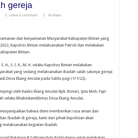
h gereja
Leave a comment
54 Views
keamanan dan kenyamanan Masyarakat Kabupaten Bintan yang
022, Kapolres Bintan melaksanakan Patroli dan melakukan
Kabupaten Bintan.
 H., S. I. K., M. H. selaku Kapolres Bintan melakukan
rakat yang sedang melaksanakan ibadah salah satunya gereja
i Desa Ekang Anculai pada Sabtu pagi (1/1/22).
mpingi oleh Kades Ekang Anculai Bpk. Bonari, Iptu Moh. Fajri
lah selaku Bhabinkamtibmas Desa Ekang Anculai.
n menyampaikan bahwa demi memberikan rasa aman dan
n Ibadah di gereja, kami dari pihak kepolisian akan
g melaksanakan kegiatan ibadah.
rsonil Batalyon B Satbrimobda Polda Kepri untuk melakukan