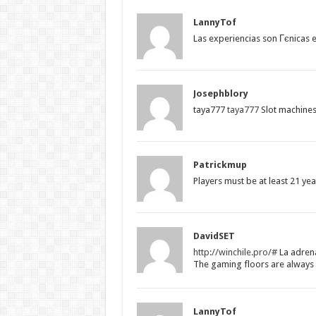
LannyTof
Las experiencias son Гєnicas e
Josephblory
taya777
taya777
Slot machines 
Patrickmup
Players must be at least 21 yea
DavidSET
http://winchile.pro/#
La adrena
The gaming floors are always 
LannyTof