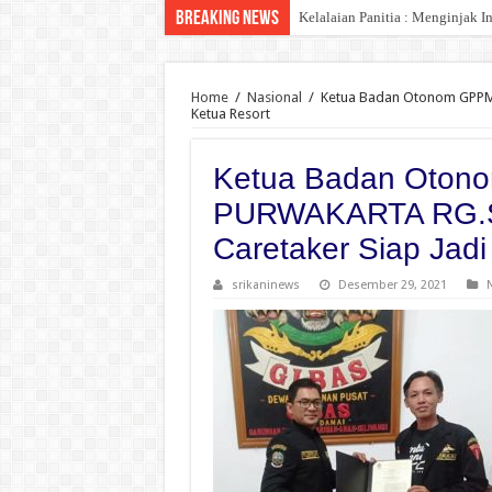
Breaking News
Kelalaian Panitia : Menginjak 
Home
/
Nasional
/
Ketua Badan Otonom GPPM
Ketua Resort
Ketua Badan Oton
PURWAKARTA RG.S
Caretaker Siap Jadi
srikaninews
Desember 29, 2021