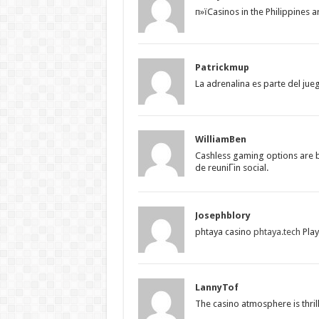
п»їCasinos in the Philippines a
Patrickmup
La adrenalina es parte del jue
WilliamBen
Cashless gaming options are
de reuniГіn social.
Josephblory
phtaya casino
phtaya.tech
Play
LannyTof
The casino atmosphere is thril