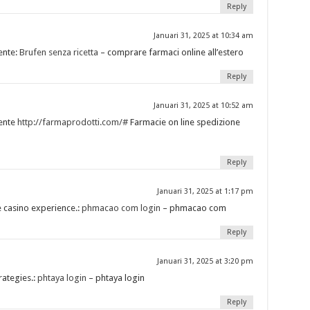
Reply
Januari 31, 2025 at 10:34 am
ente:
Brufen senza ricetta
– comprare farmaci online all’estero
Reply
Januari 31, 2025 at 10:52 am
ente
http://farmaprodotti.com/#
Farmacie on line spedizione
Reply
Januari 31, 2025 at 1:17 pm
 casino experience.:
phmacao com login
– phmacao com
Reply
Januari 31, 2025 at 3:20 pm
rategies.:
phtaya login
– phtaya login
Reply