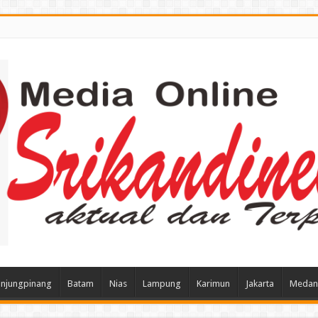
njungpinang
Batam
Nias
Lampung
Karimun
Jakarta
Medan