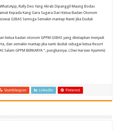
er WhatsApp, Rully Deo Yang Akrab Dipanggil Maung Bodas
amat Kepada Kang Gara Sugara Dari Ketua Badan Otonom
iswa) GIBAS Semoga Semakin mantap Nanti Jika Duduk
dari ketua badan otonom GPPM GIBAS yang ditetapkan menjadi
a, dan semakin mantap jika nanti duduk sebagai ketua Resort
I Salam GPPM BERKARYA “, pungkasnya. ( Dwi Harsiwi Ayummi)
Stumbleupon
LinkedIn
Pinterest