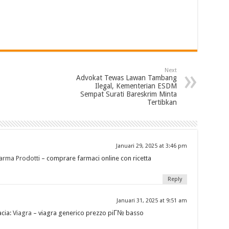
Next
Advokat Tewas Lawan Tambang
Ilegal, Kementerian ESDM
Sempat Surati Bareskrim Minta
Tertibkan
Januari 29, 2025 at 3:46 pm
arma Prodotti
– comprare farmaci online con ricetta
Reply
Januari 31, 2025 at 9:51 am
acia:
Viagra
– viagra generico prezzo piГ№ basso