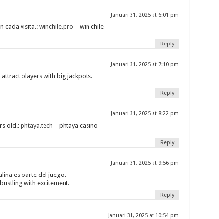
Januari 31, 2025 at 6:01 pm
n cada visita.:
winchile.pro
– win chile
Reply
Januari 31, 2025 at 7:10 pm
attract players with big jackpots.
Reply
Januari 31, 2025 at 8:22 pm
rs old.:
phtaya.tech
– phtaya casino
Reply
Januari 31, 2025 at 9:56 pm
lina es parte del juego.
bustling with excitement.
Reply
Januari 31, 2025 at 10:54 pm