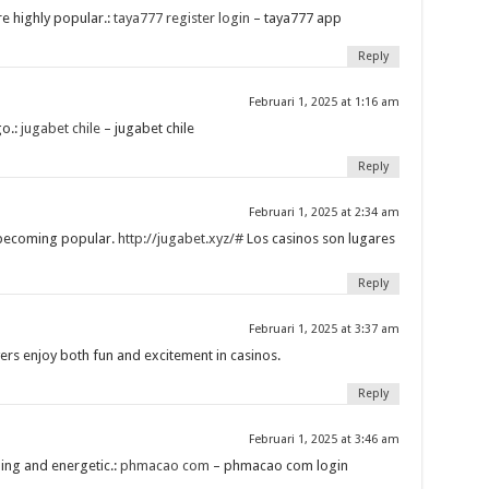
re highly popular.:
taya777 register login
– taya777 app
Reply
Februari 1, 2025 at 1:16 am
go.:
jugabet chile
– jugabet chile
Reply
Februari 1, 2025 at 2:34 am
 becoming popular.
http://jugabet.xyz/#
Los casinos son lugares
Reply
Februari 1, 2025 at 3:37 am
ers enjoy both fun and excitement in casinos.
Reply
Februari 1, 2025 at 3:46 am
ling and energetic.:
phmacao com
– phmacao com login