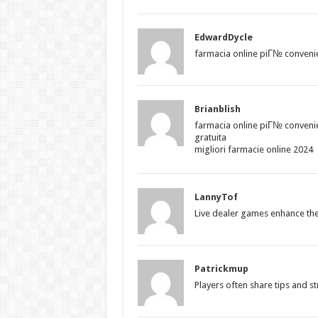
EdwardDycle
farmacia online piГ№ conveni
Brianblish
farmacia online piГ№ conveni
gratuita
migliori farmacie online 2024
LannyTof
Live dealer games enhance the
Patrickmup
Players often share tips and st