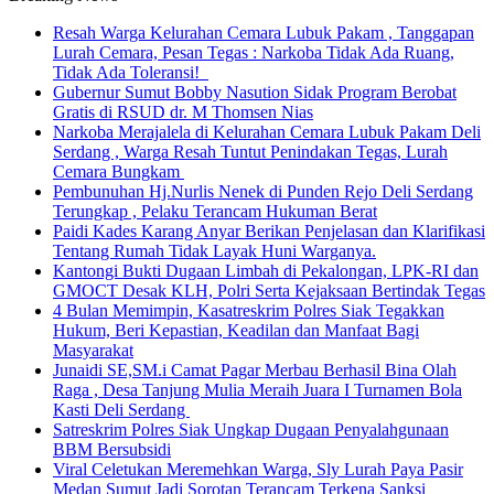
Resah Warga Kelurahan Cemara Lubuk Pakam , Tanggapan
Lurah Cemara, Pesan Tegas : Narkoba Tidak Ada Ruang,
Tidak Ada Toleransi!
Gubernur Sumut Bobby Nasution Sidak Program Berobat
Gratis di RSUD dr. M Thomsen Nias
Narkoba Merajalela di Kelurahan Cemara Lubuk Pakam Deli
Serdang , Warga Resah Tuntut Penindakan Tegas, Lurah
Cemara Bungkam
Pembunuhan Hj.Nurlis Nenek di Punden Rejo Deli Serdang
Terungkap , Pelaku Terancam Hukuman Berat
Paidi Kades Karang Anyar Berikan Penjelasan dan Klarifikasi
Tentang Rumah Tidak Layak Huni Warganya.
Kantongi Bukti Dugaan Limbah di Pekalongan, LPK-RI dan
GMOCT Desak KLH, Polri Serta Kejaksaan Bertindak Tegas
4 Bulan Memimpin, Kasatreskrim Polres Siak Tegakkan
Hukum, Beri Kepastian, Keadilan dan Manfaat Bagi
Masyarakat
Junaidi SE,SM.i Camat Pagar Merbau Berhasil Bina Olah
Raga , Desa Tanjung Mulia Meraih Juara I Turnamen Bola
Kasti Deli Serdang
Satreskrim Polres Siak Ungkap Dugaan Penyalahgunaan
BBM Bersubsidi
Viral Celetukan Meremehkan Warga, Sly Lurah Paya Pasir
Medan Sumut Jadi Sorotan Terancam Terkena Sanksi