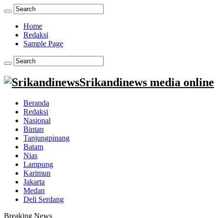
Home
Redaksi
Sample Page
Srikandinews media online
Beranda
Redaksi
Nasional
Bintan
Tanjungpinang
Batam
Nias
Lampung
Karimun
Jakarta
Medan
Deli Serdang
Breaking News