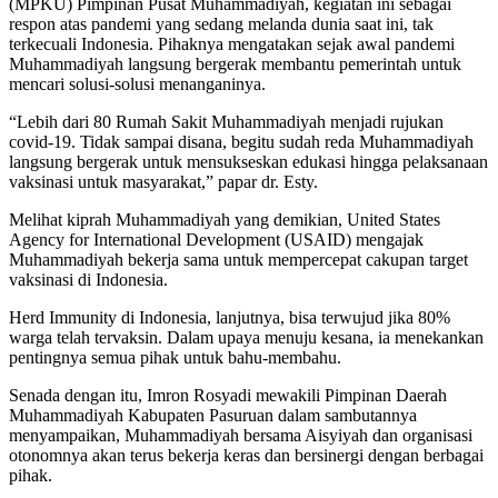
(MPKU) Pimpinan Pusat Muhammadiyah, kegiatan ini sebagai
respon atas pandemi yang sedang melanda dunia saat ini, tak
terkecuali Indonesia. Pihaknya mengatakan sejak awal pandemi
Muhammadiyah langsung bergerak membantu pemerintah untuk
mencari solusi-solusi menanganinya.
“Lebih dari 80 Rumah Sakit Muhammadiyah menjadi rujukan
covid-19. Tidak sampai disana, begitu sudah reda Muhammadiyah
langsung bergerak untuk mensukseskan edukasi hingga pelaksanaan
vaksinasi untuk masyarakat,” papar dr. Esty.
Melihat kiprah Muhammadiyah yang demikian, United States
Agency for International Development (USAID) mengajak
Muhammadiyah bekerja sama untuk mempercepat cakupan target
vaksinasi di Indonesia.
Herd Immunity di Indonesia, lanjutnya, bisa terwujud jika 80%
warga telah tervaksin. Dalam upaya menuju kesana, ia menekankan
pentingnya semua pihak untuk bahu-membahu.
Senada dengan itu, Imron Rosyadi mewakili Pimpinan Daerah
Muhammadiyah Kabupaten Pasuruan dalam sambutannya
menyampaikan, Muhammadiyah bersama Aisyiyah dan organisasi
otonomnya akan terus bekerja keras dan bersinergi dengan berbagai
pihak.