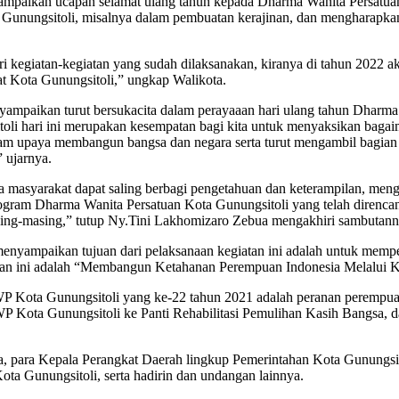
ampaikan ucapan selamat ulang tahun kepada Dharma Wanita Persatua
nungsitoli, misalnya dalam pembuatan kerajinan, dan mengharapkan k
i kegiatan-kegiatan yang sudah dilaksanakan, kiranya di tahun 2022 ak
at Kota Gunungsitoli,” ungkap Walikota.
mpaikan turut bersukacita dalam perayaaan hari ulang tahun Dharma 
oli hari ini merupakan kesempatan bagi kita untuk menyaksikan baga
f dalam upaya membangun bangsa dan negara serta turut mengambil bagi
 ujarnya.
masyarakat dapat saling berbagi pengetahuan dan keterampilan, meng
ogram Dharma Wanita Persatuan Kota Gunungsitoli yang telah direncan
sing-masing,” tutup Ny.Tini Lakhomizaro Zebua mengakhiri sambutann
enyampaikan tujuan dari pelaksanaan kegiatan ini adalah untuk mempe
giatan ini adalah “Membangun Ketahanan Perempuan Indonesia Melalui
 Kota Gunungsitoli yang ke-22 tahun 2021 adalah peranan perempuan 
WP Kota Gunungsitoli ke Panti Rehabilitasi Pemulihan Kasih Bangsa, 
ekda, para Kepala Perangkat Daerah lingkup Pemerintahan Kota Gunungs
ta Gunungsitoli, serta hadirin dan undangan lainnya.