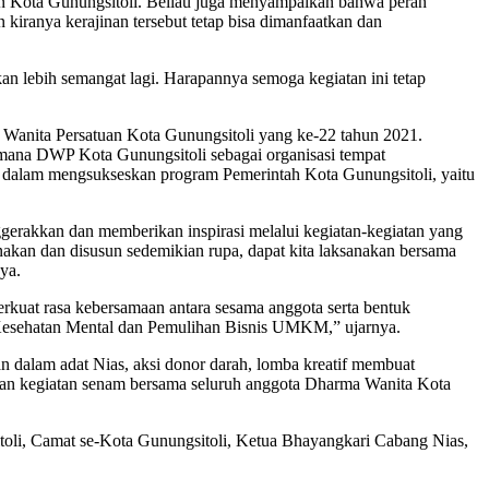
n Kota Gunungsitoli. Beliau juga menyampaikan bahwa peran
iranya kerajinan tersebut tetap bisa dimanfaatkan dan
an lebih semangat lagi. Harapannya semoga kegiatan ini tetap
Wanita Persatuan Kota Gunungsitoli yang ke-22 tahun 2021.
imana DWP Kota Gunungsitoli sebagai organisasi tempat
an dalam mengsukseskan program Pemerintah Kota Gunungsitoli, yaitu
gerakkan dan memberikan inspirasi melalui kegiatan-kegiatan yang
akan dan disusun sedemikian rupa, dapat kita laksanakan bersama
ya.
rkuat rasa kebersamaan antara sesama anggota serta bentuk
 Kesehatan Mental dan Pemulihan Bisnis UMKM,” ujarnya.
dalam adat Nias, aksi donor darah, lomba kreatif membuat
dan kegiatan senam bersama seluruh anggota Dharma Wanita Kota
itoli, Camat se-Kota Gunungsitoli, Ketua Bhayangkari Cabang Nias,