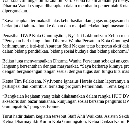
Walikota Gunungsitoli Ir.Lakhomizaro Zebua dalam arahannya meny
Dharma Wanita sangat diharapkan dalam membantu pemerintah Kota Gu
dipergunakan.
“Saya ucapkan terimakasih atas keberhasilan dan gagasan-gagasan dar
berlanjut di tahun-tahun ke depan dan menjadi teladan bagi masyarak
Penasihat DWP Kota Gunungsitoli, Ny.Tini Lakhomizaro Zebua menya
“Perayaan hari ulang tahun Dharma Wanita Persatuan Kota Gunungsit
berhimpunnya istri-istri Aparatur Sipil Negara tetap berperan akti
dalam bidang pendidikan, bidang sosial budaya dan bidang ekonomi,”
Beliau juga menyampaikan Dharma Wanita Persatuan sebagai anggota 
langsung bersentuhan dengan masyarakat. “Saya berharap kiranya pr
dengan bergandengan tangan sesuai dengan tugas dan fungsi kita ma
Ketua Tim Pelaksana, Ny.Ivonne Ignasius Harefa dalam laporannya m
partisipasi dan kontribusi terhadap program Pemerintah. “Tema ke
“Rangkaian kegiatan yang telah dilaksanakan dalam rangka HUT DWP
aksesoris dan bazar makanan, kunjungan sosial bersama pengurus D
Gunungsitoli,” pungkas Ivonne.
Turut hadir dalam kegiatan tersebut Staff Ahli Walikota, Asisten S
Ketua Dharmayukti Karini Kota Gunungsitoli, Ketua Diaksa Karini Ko