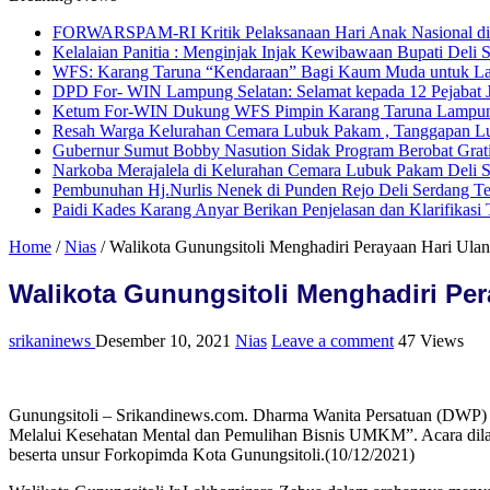
FORWARSPAM-RI Kritik Pelaksanaan Hari Anak Nasional di De
Kelalaian Panitia : Menginjak Injak Kewibawaan Bupati Deli 
WFS: Karang Taruna “Kendaraan” Bagi Kaum Muda untuk L
DPD For- WIN Lampung Selatan: Selamat kepada 12 Pejabat
Ketum For-WIN Dukung WFS Pimpin Karang Taruna Lampu
Resah Warga Kelurahan Cemara Lubuk Pakam , Tanggapan Lur
Gubernur Sumut Bobby Nasution Sidak Program Berobat Grat
Narkoba Merajalela di Kelurahan Cemara Lubuk Pakam Deli 
Pembunuhan Hj.Nurlis Nenek di Punden Rejo Deli Serdang T
Paidi Kades Karang Anyar Berikan Penjelasan dan Klarifikas
Home
/
Nias
/
Walikota Gunungsitoli Menghadiri Perayaan Hari Ul
Walikota Gunungsitoli Menghadiri Pe
srikaninews
Desember 10, 2021
Nias
Leave a comment
47 Views
Gunungsitoli – Srikandinews.com. Dharma Wanita Persatuan (DWP)
Melalui Kesehatan Mental dan Pemulihan Bisnis UMKM”. Acara dilak
beserta unsur Forkopimda Kota Gunungsitoli.(10/12/2021)