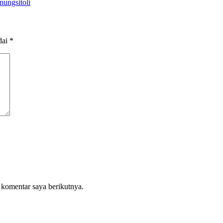
ungsitoli
dai
*
 komentar saya berikutnya.