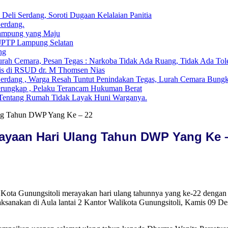
li Serdang, Soroti Dugaan Kelalaian Panitia
Serdang.
ampung yang Maju
 JPTP Lampung Selatan
ng
ah Cemara, Pesan Tegas : Narkoba Tidak Ada Ruang, Tidak Ada Tol
is di RSUD dr. M Thomsen Nias
Serdang , Warga Resah Tuntut Penindakan Tegas, Lurah Cemara Bun
erungkap , Pelaku Terancam Hukuman Berat
i Tentang Rumah Tidak Layak Huni Warganya.
ang Tahun DWP Yang Ke – 22
rayaan Hari Ulang Tahun DWP Yang Ke 
 Kota Gunungsitoli merayakan hari ulang tahunnya yang ke-22 deng
sanakan di Aula lantai 2 Kantor Walikota Gunungsitoli, Kamis 09 Des