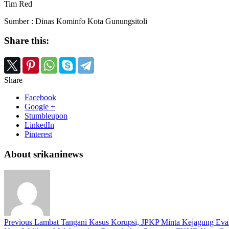
Tim Red
Sumber : Dinas Kominfo Kota Gunungsitoli
Share this:
Share
Facebook
Google +
Stumbleupon
LinkedIn
Pinterest
About srikaninews
Previous
Lambat Tangani Kasus Korupsi, JPKP Minta Kejagung Evalu