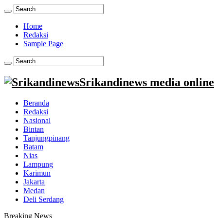
Home
Redaksi
Sample Page
Srikandinews media online
Beranda
Redaksi
Nasional
Bintan
Tanjungpinang
Batam
Nias
Lampung
Karimun
Jakarta
Medan
Deli Serdang
Breaking News