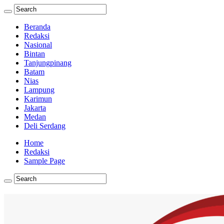
Beranda
Redaksi
Nasional
Bintan
Tanjungpinang
Batam
Nias
Lampung
Karimun
Jakarta
Medan
Deli Serdang
Home
Redaksi
Sample Page