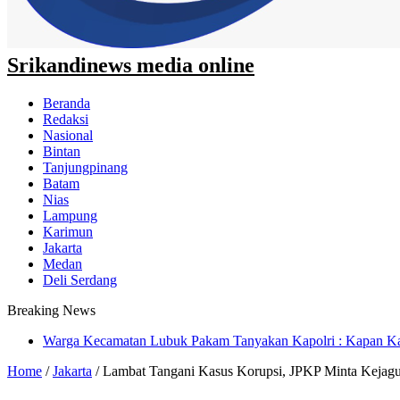
Srikandinews media online
Beranda
Redaksi
Nasional
Bintan
Tanjungpinang
Batam
Nias
Lampung
Karimun
Jakarta
Medan
Deli Serdang
Breaking News
FORWARSPAM-RI Kritik Pelaksanaan Hari Anak Nasional di De
Home
/
Jakarta
/
Lambat Tangani Kasus Korupsi, JPKP Minta Kejagun