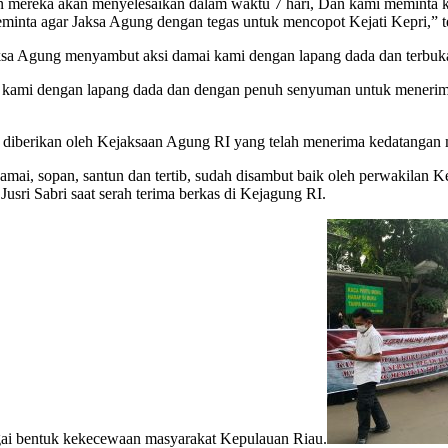
n mereka akan menyelesaikan dalam waktu 7 hari, Dan kami meminta ke
meminta agar Jaksa Agung dengan tegas untuk mencopot Kejati Kepri,”
ksa Agung menyambut aksi damai kami dengan lapang dada dan terbuka
kami dengan lapang dada dan dengan penuh senyuman untuk menerima 
diberikan oleh Kejaksaan Agung RI yang telah menerima kedatangan 
damai, sopan, santun dan tertib, sudah disambut baik oleh perwakilan
usri Sabri saat serah terima berkas di Kejagung RI.
agai bentuk kekecewaan masyarakat Kepulauan Riau.