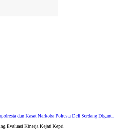
li Serdang, Soroti Dugaan Kelalaian Panitia
g Evaluasi Kinerja Kejati Kepri