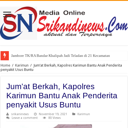
Jambore TK/RA Bandar Khalipah Jadi Teladan di 21 Kecamatan
Home
/
Karimun
/
Jum’at Berkah, Kapolres Karimun Bantu Anak Penderita
penyakit Usus Buntu
Jum’at Berkah, Kapolres
Karimun Bantu Anak Penderita
penyakit Usus Buntu
srikaninews
November 19, 2021
Karimun
Leave a comment
80 Views