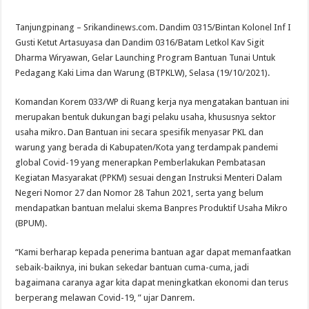
Tanjungpinang – Srikandinews.com. Dandim 0315/Bintan Kolonel Inf I
Gusti Ketut Artasuyasa dan Dandim 0316/Batam Letkol Kav Sigit
Dharma Wiryawan, Gelar Launching Program Bantuan Tunai Untuk
Pedagang Kaki Lima dan Warung (BTPKLW), Selasa (19/10/2021).
Komandan Korem 033/WP di Ruang kerja nya mengatakan bantuan ini
merupakan bentuk dukungan bagi pelaku usaha, khususnya sektor
usaha mikro. Dan Bantuan ini secara spesifik menyasar PKL dan
warung yang berada di Kabupaten/Kota yang terdampak pandemi
global Covid-19 yang menerapkan Pemberlakukan Pembatasan
Kegiatan Masyarakat (PPKM) sesuai dengan Instruksi Menteri Dalam
Negeri Nomor 27 dan Nomor 28 Tahun 2021, serta yang belum
mendapatkan bantuan melalui skema Banpres Produktif Usaha Mikro
(BPUM).
“Kami berharap kepada penerima bantuan agar dapat memanfaatkan
sebaik-baiknya, ini bukan sekedar bantuan cuma-cuma, jadi
bagaimana caranya agar kita dapat meningkatkan ekonomi dan terus
berperang melawan Covid-19, ” ujar Danrem.