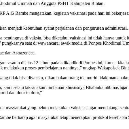
es Khodimul Ummah dan Anggota PSHT Kabupaten Bintan.
KP A.G Rambe mengatakan, kegiatan vaksinasi pada hari ini bekerjasa
nkan menjadi kebutuhan syarat perjalanan dan pengurusan administrasi.
 pentingnya di vaksin, bisa diketahui vaksinasi ini tidak hanya untuk k
nya,” pungkasnya saat di wawancarai awak media di Ponpes Khodimul
vac dan Astrazeneca.
engan sasaran di atas 12 tahun pada adik-adik di Ponpes ini, karena ki
tuk melakukan proses pembelajaran nantinya,” ungkap Wakapolsek Bin
yang tidak bisa divaksin, dikarenakan orang tua murid tidak mau anakn
in, kami selalu laksanakan himbauan khususnya Bhabinkamtibmas agar
rid dan door to door,”
da masyarakat yang belum melakukan vaksinasi agar mendatangi sentra
ambe berharap agar masyarakat tetap menerapkan protokol kesehatan 