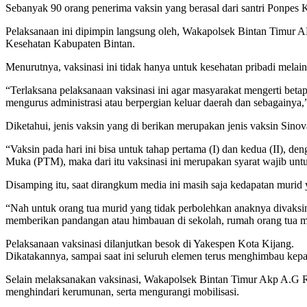
Sebanyak 90 orang penerima vaksin yang berasal dari santri Ponp
Pelaksanaan ini dipimpin langsung oleh, Wakapolsek Bintan Timur A
Kesehatan Kabupaten Bintan.
Menurutnya, vaksinasi ini tidak hanya untuk kesehatan pribadi melai
“Terlaksana pelaksanaan vaksinasi ini agar masyarakat mengerti betapa
mengurus administrasi atau berpergian keluar daerah dan sebagai
Diketahui, jenis vaksin yang di berikan merupakan jenis vaksin Sino
“Vaksin pada hari ini bisa untuk tahap pertama (I) dan kedua (II), d
Muka (PTM), maka dari itu vaksinasi ini merupakan syarat wajib un
Disamping itu, saat dirangkum media ini masih saja kedapatan murid 
“Nah untuk orang tua murid yang tidak perbolehkan anaknya divaks
memberikan pandangan atau himbauan di sekolah, rumah orang tua mu
Pelaksanaan vaksinasi dilanjutkan besok di Yakespen Kota Kijang.
Dikatakannya, sampai saat ini seluruh elemen terus menghimbau kepa
Selain melaksanakan vaksinasi, Wakapolsek Bintan Timur Akp A.G R
menghindari kerumunan, serta mengurangi mobilisasi.