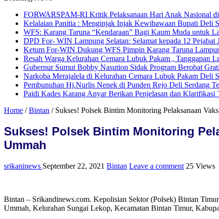
FORWARSPAM-RI Kritik Pelaksanaan Hari Anak Nasional di De
Kelalaian Panitia : Menginjak Injak Kewibawaan Bupati Deli 
WFS: Karang Taruna “Kendaraan” Bagi Kaum Muda untuk L
DPD For- WIN Lampung Selatan: Selamat kepada 12 Pejabat
Ketum For-WIN Dukung WFS Pimpin Karang Taruna Lampu
Resah Warga Kelurahan Cemara Lubuk Pakam , Tanggapan Lur
Gubernur Sumut Bobby Nasution Sidak Program Berobat Grat
Narkoba Merajalela di Kelurahan Cemara Lubuk Pakam Deli 
Pembunuhan Hj.Nurlis Nenek di Punden Rejo Deli Serdang T
Paidi Kades Karang Anyar Berikan Penjelasan dan Klarifikas
Home
/
Bintan
/
Sukses! Polsek Bintim Monitoring Pelaksanaan Vak
Sukses! Polsek Bintim Monitoring Pe
Ummah
srikaninews
September 22, 2021
Bintan
Leave a comment
25 Views
Bintan – Srikandinews.com. Kepolisian Sektor (Polsek) Bintan Timu
Ummah, Kelurahan Sungai Lekop, Kecamatan Bintan Timur, Kabupaten