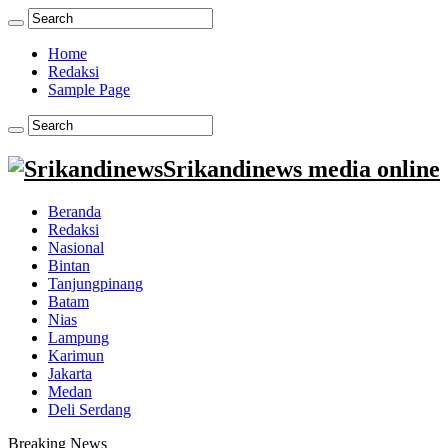
Home
Redaksi
Sample Page
Srikandinews media online
Beranda
Redaksi
Nasional
Bintan
Tanjungpinang
Batam
Nias
Lampung
Karimun
Jakarta
Medan
Deli Serdang
Breaking News