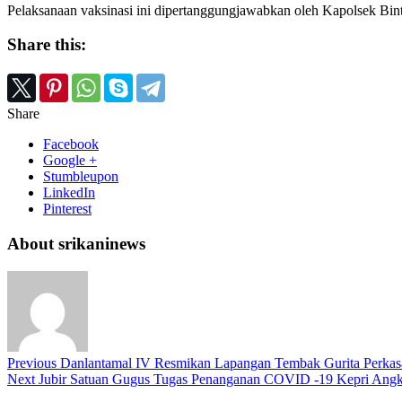
Pelaksanaan vaksinasi ini dipertanggungjawabkan oleh Kapolsek Bin
Share this:
Share
Facebook
Google +
Stumbleupon
LinkedIn
Pinterest
About srikaninews
Previous
Danlantamal IV Resmikan Lapangan Tembak Gurita Perkas
Next
Jubir Satuan Gugus Tugas Penanganan COVID -19 Kepri Angkat 