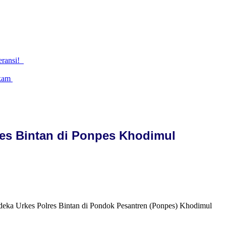
eransi!
gkam
res Bintan di Ponpes Khodimul
rdeka Urkes Polres Bintan di Pondok Pesantren (Ponpes) Khodimul