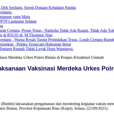
li Serdang, Soroti Dugaan Kelalaian Panitia
Serdang.
ampung yang Maju
 JPTP Lampung Selatan
ng
ah Cemara, Pesan Tegas : Narkoba Tidak Ada Ruang, Tidak Ada Tol
is di RSUD dr. M Thomsen Nias
Serdang , Warga Resah Tuntut Penindakan Tegas, Lurah Cemara Bun
erungkap , Pelaku Terancam Hukuman Berat
i Tentang Rumah Tidak Layak Huni Warganya.
sinasi Merdeka Urkes Polres Bintan di Ponpes Khodimul Ummah
laksanaan Vaksinasi Merdeka Urkes Pol
r (Bintim) laksanakan pengamanan dan monitoring kegiatan vaksin me
 Bintan, Provinsi Kepulauan Riau (Kepri). Selasa, (21/09/2021).