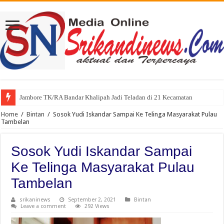
Jambore TK/RA Bandar Khalipah Jadi Teladan di 21 Kecamatan
Home
/
Bintan
/
Sosok Yudi Iskandar Sampai Ke Telinga Masyarakat Pulau
Tambelan
Sosok Yudi Iskandar Sampai
Ke Telinga Masyarakat Pulau
Tambelan
srikaninews
September 2, 2021
Bintan
Leave a comment
292 Views