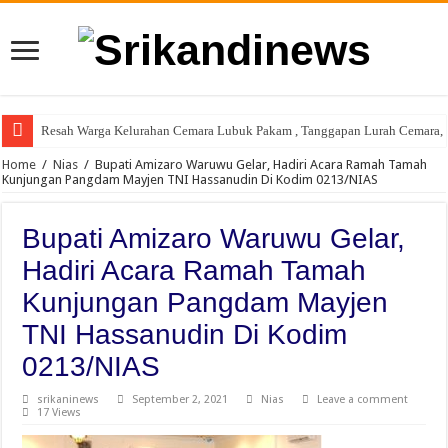
Resah Warga Kelurahan Cemara Lubuk Pakam , Tanggapan Lurah Cemara, P
Home
/
Nias
/
Bupati Amizaro Waruwu Gelar, Hadiri Acara Ramah Tamah
Kunjungan Pangdam Mayjen TNI Hassanudin Di Kodim 0213/NIAS
Bupati Amizaro Waruwu Gelar,
Hadiri Acara Ramah Tamah
Kunjungan Pangdam Mayjen
TNI Hassanudin Di Kodim
0213/NIAS
srikaninews
September 2, 2021
Nias
Leave a comment
17 Views