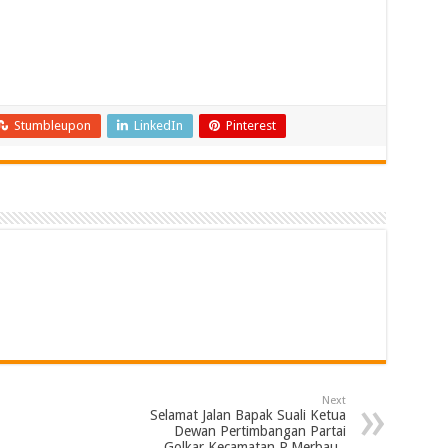
Stumbleupon
LinkedIn
Pinterest
Next
Selamat Jalan Bapak Suali Ketua
Dewan Pertimbangan Partai
Golkar Kecamatan P.Merbau ,