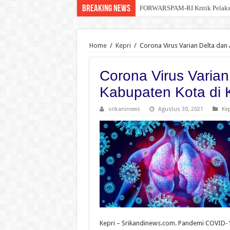
Breaking News
FORWARSPAM-RI Kritik Pelaksana
Kelalaian Panitia : Menginjak 
Home
/
Kepri
/
Corona Virus Varian Delta dan 
Corona Virus Varian
Kabupaten Kota di 
srikaninews
Agustus 30, 2021
Kep
Kepri – Srikandinews.com. Pandemi COVID-19