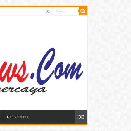
n
Deli Serdang