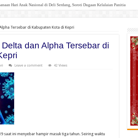
an Hari Anak Nasional di Deli Serdang, Soroti Dugaan Kelalaian Panitia
Injak Kewibawaan Bupati Deli Serdang.
Alpha Tersebar di Kabupaten Kota di Kepri
 Delta dan Alpha Tersebar di
Kepri
ri
Leave a comment
42 Views
 saat ini menyebar hampir masuk tiga tahun. Seiring waktu