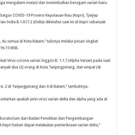
juga mengalami mutasi dan menimbulkan beragam varian baru.
 Satgas COVID-19 Provinsi Kepulauan Riau (Kepri), Tjetjep
n India B.1.617.2 (Delta) diketahui saat ini di Kepri sebanyak
, itu semua di Kota Batam,” tulisnya melalui pesan singkat
 16.15 WIB.
uk Virus corona varian Inggris B. 1.1.7 (Alpha Varian) pada saat
banyak dua (2) orang di Kota Tanjungpinang, dan empat (4)
si. 2 di Tanjungpinang dan 4 di Batam,” tambahnya.
lontarkan apakah jenis virus varian delta dan alpha yang ada di
laboratorium dari Badan Penelitian dan Pengembangan
 Kepri belum dapat melakukan pemeriksaan varian delta,”