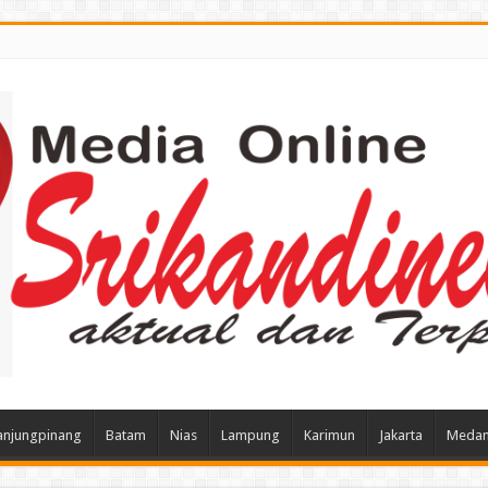
anjungpinang
Batam
Nias
Lampung
Karimun
Jakarta
Meda