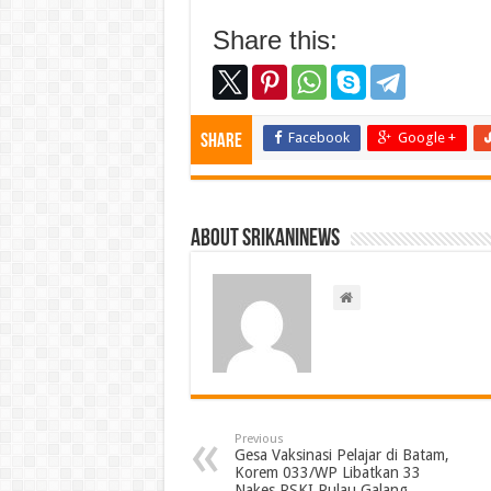
Share this:
Facebook
Google +
Share
About srikaninews
Previous
Gesa Vaksinasi Pelajar di Batam,
Korem 033/WP Libatkan 33
Nakes RSKI Pulau Galang