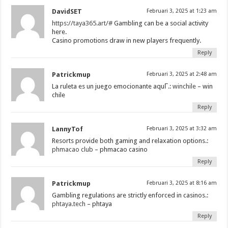
DavidSET
Februari 3, 2025 at 1:23 am
https://taya365.art/#
Gambling can be a social activity
here.
Casino promotions draw in new players frequently.
Reply
Patrickmup
Februari 3, 2025 at 2:48 am
La ruleta es un juego emocionante aquГ­.:
winchile
– win
chile
Reply
LannyTof
Februari 3, 2025 at 3:32 am
Resorts provide both gaming and relaxation options.:
phmacao club
– phmacao casino
Reply
Patrickmup
Februari 3, 2025 at 8:16 am
Gambling regulations are strictly enforced in casinos.:
phtaya.tech
– phtaya
Reply