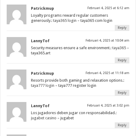
Patrickmup
Februari 4, 2025 at 6:12 am
Loyalty programs reward regular customers
generously.:
taya365 login
– taya365 com login
Reply
LannyTof
Februari 4, 2025 at 10:04 am
Security measures ensure a safe environment.:
taya365
–
taya365.art
Reply
Patrickmup
Februari 4, 2025 at 11:18 am
Resorts provide both gaming and relaxation options.:
taya777 login
– taya777 register login
Reply
LannyTof
Februari 4, 2025 at 3:02 pm
Los jugadores deben jugar con responsabilidad.:
jugabet casino
– jugabet
Reply