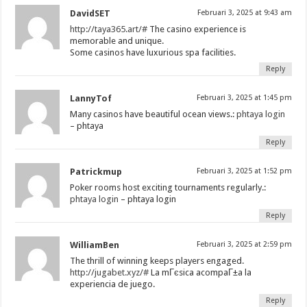
DavidSET
Februari 3, 2025 at 9:43 am
http://taya365.art/#
The casino experience is
memorable and unique.
Some casinos have luxurious spa facilities.
Reply
LannyTof
Februari 3, 2025 at 1:45 pm
Many casinos have beautiful ocean views.:
phtaya login
– phtaya
Reply
Patrickmup
Februari 3, 2025 at 1:52 pm
Poker rooms host exciting tournaments regularly.:
phtaya login
– phtaya login
Reply
WilliamBen
Februari 3, 2025 at 2:59 pm
The thrill of winning keeps players engaged.
http://jugabet.xyz/#
La mГєsica acompaГ±a la
experiencia de juego.
Reply