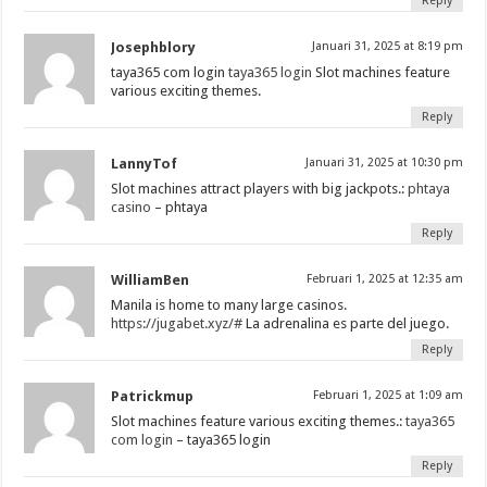
Reply
Josephblory
Januari 31, 2025 at 8:19 pm
taya365 com login
taya365 login
Slot machines feature
various exciting themes.
Reply
LannyTof
Januari 31, 2025 at 10:30 pm
Slot machines attract players with big jackpots.:
phtaya
casino
– phtaya
Reply
WilliamBen
Februari 1, 2025 at 12:35 am
Manila is home to many large casinos.
https://jugabet.xyz/#
La adrenalina es parte del juego.
Reply
Patrickmup
Februari 1, 2025 at 1:09 am
Slot machines feature various exciting themes.:
taya365
com login
– taya365 login
Reply