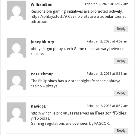
WilliamBen
Februari 2, 2025 at 12:17 am
Responsible gaming initiatives are promoted actively.
https://phtaya.tech/#
Casino visits are a popular tourist
attraction.
Reply
Josephblory
Februari 2, 2025 at 4:59 am
phtaya login
phtaya.tech
Game rules can vary between
casinos.
Reply
Patrickmup
Februari 2, 2025 at 5:35 am
The Philippines has a vibrant nightlife scene.:
phtaya
casino
– phtaya
Reply
DavidSET
Februari 2, 2025 at 8:37 am
http://winchile.pro/#
Las reservas en lГ­nea son fГЎciles
y rГЎpidas.
Gaming regulations are overseen by PAGCOR.
Reply