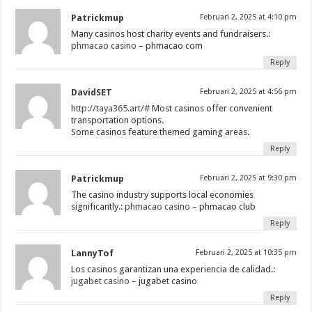
Patrickmup
Februari 2, 2025 at 4:10 pm
Many casinos host charity events and fundraisers.:
phmacao casino
– phmacao com
Reply
DavidSET
Februari 2, 2025 at 4:56 pm
http://taya365.art/#
Most casinos offer convenient
transportation options.
Some casinos feature themed gaming areas.
Reply
Patrickmup
Februari 2, 2025 at 9:30 pm
The casino industry supports local economies
significantly.:
phmacao casino
– phmacao club
Reply
LannyTof
Februari 2, 2025 at 10:35 pm
Los casinos garantizan una experiencia de calidad.:
jugabet casino
– jugabet casino
Reply