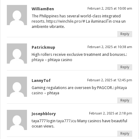
WilliamBen
Februari 2, 2025 at 10:00 am
The Philippines has several world-class integrated
resorts.
https://winchile.pro/#
La iluminaciГіn crea un
ambiente vibrante.
Reply
Patrickmup
Februari 2, 2025 at 10:38 am
High rollers receive exclusive treatment and bonuses.:
phtaya
– phtaya casino
Reply
LannyTof
Februari 2, 2025 at 12:45 pm
Gaming regulations are overseen by PAGCOR.:
phtaya
casino
– phtaya
Reply
Josephblory
Februari 2, 2025 at 2:18 pm
taya777 login
taya777.icu
Many casinos have beautiful
ocean views.
Reply