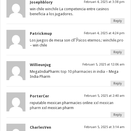
Josephblory
Februari 4, 2025 at 3:38 pm
win chile
winchile
La competencia entre casinos
beneficia a los jugadores.
Reply
Patrickmup
Februari 4, 2025 at 4:24 pm
Los juegos de mesa son clГЎsicos eternos.:
winchile.pro
– win chile
Reply
Willieunjug
Februari 5, 2025 at 12:06 am
MegaIndiaPharm:
top 10 pharmacies in india
– Mega
India Pharm
Reply
PorterCer
Februari 5, 2025 at 2:40 am
reputable mexican pharmacies online
xxl mexican
pharm
xxl mexican pharm
Reply
CharlesVen
Februari 5, 2025 at 3:14 am