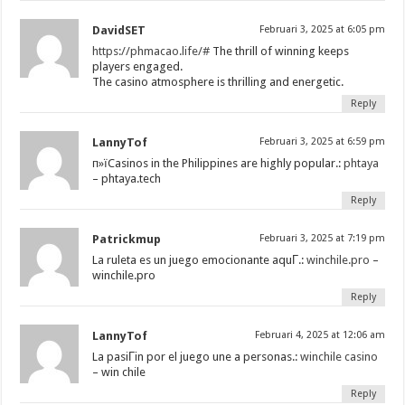
DavidSET
Februari 3, 2025 at 6:05 pm
https://phmacao.life/#
The thrill of winning keeps
players engaged.
The casino atmosphere is thrilling and energetic.
Reply
LannyTof
Februari 3, 2025 at 6:59 pm
п»їCasinos in the Philippines are highly popular.:
phtaya
– phtaya.tech
Reply
Patrickmup
Februari 3, 2025 at 7:19 pm
La ruleta es un juego emocionante aquГ­.:
winchile.pro
–
winchile.pro
Reply
LannyTof
Februari 4, 2025 at 12:06 am
La pasiГіn por el juego une a personas.:
winchile casino
– win chile
Reply