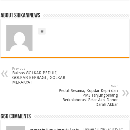
About srikaninews
Previous
Baksos GOLKAR PEDULI,
GOLKAR BERBAGI , GOLKAR
MERAKYAT
Next
Peduli Sesama, Kopdar Kepri dan
PMI Tanjungpinang
Berkolaborasi Gelar Aksi Donor
Darah Akbar
666 comments
prescription diuretic lasix
Januari 18, 2025 at 8:35 am