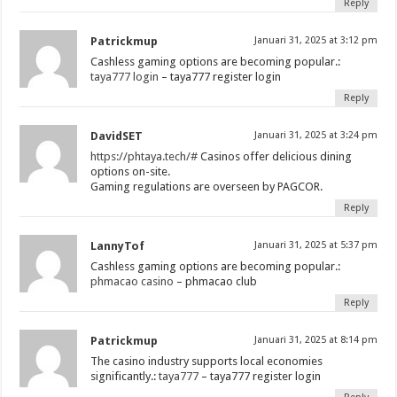
Reply
Patrickmup
Januari 31, 2025 at 3:12 pm
Cashless gaming options are becoming popular.:
taya777 login
– taya777 register login
Reply
DavidSET
Januari 31, 2025 at 3:24 pm
https://phtaya.tech/#
Casinos offer delicious dining
options on-site.
Gaming regulations are overseen by PAGCOR.
Reply
LannyTof
Januari 31, 2025 at 5:37 pm
Cashless gaming options are becoming popular.:
phmacao casino
– phmacao club
Reply
Patrickmup
Januari 31, 2025 at 8:14 pm
The casino industry supports local economies
significantly.:
taya777
– taya777 register login