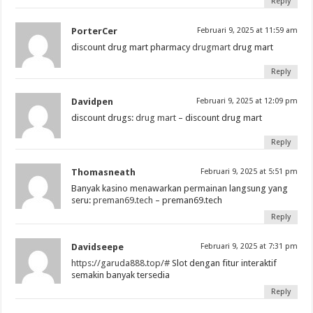
Reply
PorterCer
Februari 9, 2025 at 11:59 am
discount drug mart pharmacy
drugmart
drug mart
Reply
Davidpen
Februari 9, 2025 at 12:09 pm
discount drugs:
drug mart
– discount drug mart
Reply
Thomasneath
Februari 9, 2025 at 5:51 pm
Banyak kasino menawarkan permainan langsung yang
seru:
preman69.tech
– preman69.tech
Reply
Davidseepe
Februari 9, 2025 at 7:31 pm
https://garuda888.top/#
Slot dengan fitur interaktif
semakin banyak tersedia
Reply