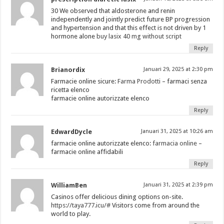
30 We observed that aldosterone and renin
independently and jointly predict future BP progression
and hypertension and that this effect is not driven by 1
hormone alone
buy lasix 40 mg without script
Reply
Brianordix
Januari 29, 2025 at 2:30 pm
Farmacie online sicure:
Farma Prodotti
– farmaci senza
ricetta elenco
farmacie online autorizzate elenco
Reply
EdwardDycle
Januari 31, 2025 at 10:26 am
farmacie online autorizzate elenco:
farmacia online
–
farmacie online affidabili
Reply
WilliamBen
Januari 31, 2025 at 2:39 pm
Casinos offer delicious dining options on-site.
https://taya777.icu/#
Visitors come from around the
world to play.