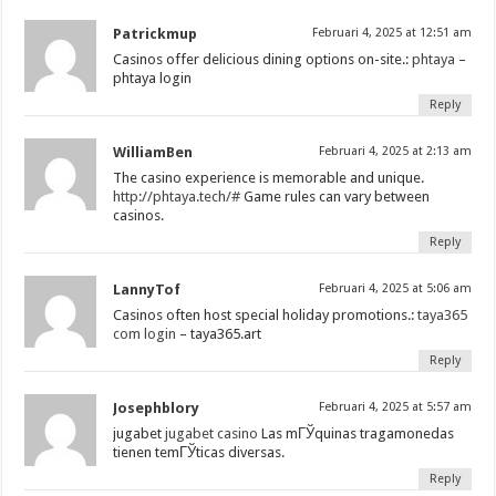
Patrickmup
Februari 4, 2025 at 12:51 am
Casinos offer delicious dining options on-site.:
phtaya
–
phtaya login
Reply
WilliamBen
Februari 4, 2025 at 2:13 am
The casino experience is memorable and unique.
http://phtaya.tech/#
Game rules can vary between
casinos.
Reply
LannyTof
Februari 4, 2025 at 5:06 am
Casinos often host special holiday promotions.:
taya365
com login
– taya365.art
Reply
Josephblory
Februari 4, 2025 at 5:57 am
jugabet
jugabet casino
Las mГЎquinas tragamonedas
tienen temГЎticas diversas.
Reply