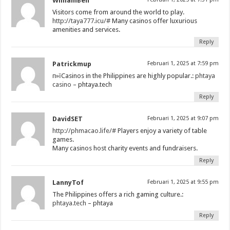
WilliamBen
Visitors come from around the world to play.
http://taya777.icu/#
Many casinos offer luxurious
amenities and services.
Reply
Patrickmup
Februari 1, 2025 at 7:59 pm
п»їCasinos in the Philippines are highly popular.:
phtaya
casino
– phtaya.tech
Reply
DavidSET
Februari 1, 2025 at 9:07 pm
http://phmacao.life/#
Players enjoy a variety of table
games.
Many casinos host charity events and fundraisers.
Reply
LannyTof
Februari 1, 2025 at 9:55 pm
The Philippines offers a rich gaming culture.:
phtaya.tech
– phtaya
Reply