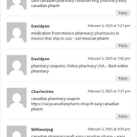
safe canadian pharmacy
canadian king pharmacy
easy
canadian pharm
Reply
Davidpen
Februari 5, 2025 at 1:27 pm
medication from mexico pharmacy:
pharmacies in
mexico that ship to usa
– xxl mexican pharm
Reply
Davidpen
Februari 5, 2025 at 7:42 pm
pharmacy coupons:
Online pharmacy USA
– Best online
pharmacy
Reply
CharlesVen
Februari 5, 2025 at 7:57 pm
canadian pharmacy coupon
https://easycanadianpharm.shop/#
easy canadian
pharm
Reply
Willieunjug
Februari 5, 2025 at 9:36 pm
canadian pharmacy mall:
easy canadian pharm
– easy