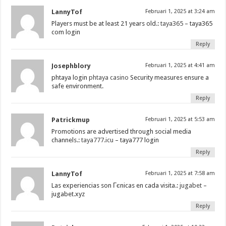
LannyTof
Februari 1, 2025 at 3:24 am
Players must be at least 21 years old.:
taya365
– taya365
com login
Reply
Josephblory
Februari 1, 2025 at 4:41 am
phtaya login
phtaya casino
Security measures ensure a
safe environment.
Reply
Patrickmup
Februari 1, 2025 at 5:53 am
Promotions are advertised through social media
channels.:
taya777.icu
– taya777 login
Reply
LannyTof
Februari 1, 2025 at 7:58 am
Las experiencias son Гєnicas en cada visita.:
jugabet
–
jugabet.xyz
Reply