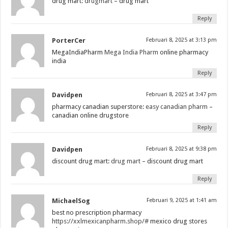
drug mart:
drugmart
– drug mart
Reply
PorterCer
Februari 8, 2025 at 3:13 pm
MegaIndiaPharm
Mega India Pharm
online pharmacy
india
Reply
Davidpen
Februari 8, 2025 at 3:47 pm
pharmacy canadian superstore:
easy canadian pharm
–
canadian online drugstore
Reply
Davidpen
Februari 8, 2025 at 9:38 pm
discount drug mart:
drug mart
– discount drug mart
Reply
MichaelSog
Februari 9, 2025 at 1:41 am
best no prescription pharmacy
https://xxlmexicanpharm.shop/#
mexico drug stores