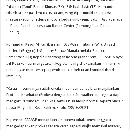
(RSKI) Pulau Galang, Detasemen Polisi Militer (Denpom), Batalyon
Infanteri (Yonif) Raider Khusus (RK) 136/Tuah Sakti (TS), Komando
Distrik Militer (Kodim) 0316/Batam, yang diperuntukkan kepada
masyarakat umum dengan dosis kedua untuk jenis vaksin AstraZeneca
di Resto Puas Hati kawasan Batam Center (Samping Ikan Bakar
Cianjur).
Komandan Resor Militer (Danrem) 033/Wira Pratama (WP), Brigadir
Jenderal (Brigjen) TNI Jimmy Ramoz Manalu melalui Pejabat
Sementara (Pjs) Kepala Penerangan Korem (Kapenrem) 033/WP, Mayor
Inf Reza Fahlevi mengatakan, kegiatan yang dilaksanakan ini memiliki
tujuan agar mempercepat pembentukan kekuatan komunal (herd
immunity).
“Kalau ini semuanya sudah divaksin dan semuanya bisa menjalankan
Protokol kesehatan (Prokes) dengan baik. Insyaallah kita segera dapat
mengakhiri pandemi, dan kita semua bisa hidup normal seperti biasa,”
papar Mayor Inf Reza Fahlevi. Sabtu, (28/08/2021).
Kapenrem 033/WP menambahkan bahwa pihak penyelenggara
mengedepankan prokes secara ketat, seperti wajib memakai masker,