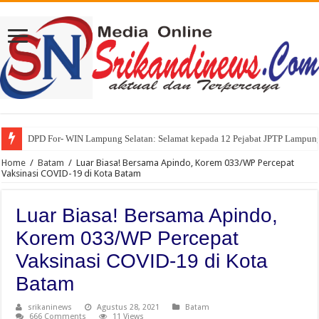
DPD For- WIN Lampung Selatan: Selamat kepada 12 Pejabat JPTP Lampung
Home
/
Batam
/
Luar Biasa! Bersama Apindo, Korem 033/WP Percepat
Vaksinasi COVID-19 di Kota Batam
Luar Biasa! Bersama Apindo,
Korem 033/WP Percepat
Vaksinasi COVID-19 di Kota
Batam
srikaninews
Agustus 28, 2021
Batam
666 Comments
11 Views