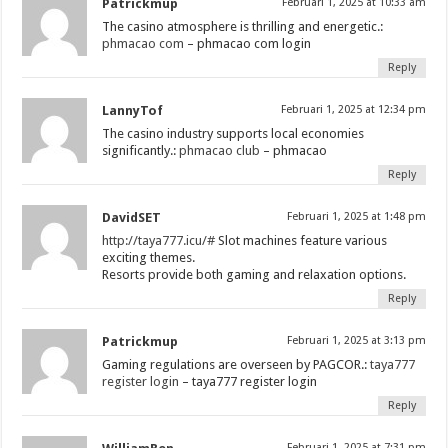
Patrickmup
Februari 1, 2025 at 10:33 am
The casino atmosphere is thrilling and energetic.:
phmacao com
– phmacao com login
Reply
LannyTof
Februari 1, 2025 at 12:34 pm
The casino industry supports local economies
significantly.:
phmacao club
– phmacao
Reply
DavidSET
Februari 1, 2025 at 1:48 pm
http://taya777.icu/#
Slot machines feature various
exciting themes.
Resorts provide both gaming and relaxation options.
Reply
Patrickmup
Februari 1, 2025 at 3:13 pm
Gaming regulations are overseen by PAGCOR.:
taya777
register login
– taya777 register login
Reply
Februari 1, 2025 at 7:31 pm