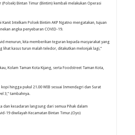
r (Polsek) Bintan Timur (Bintim) kembali melakukan Operasi
ui Kanit Intelkam Polsek Bintim AKP Ngatno mengatakan, tujuan
menekan angka penyebaran COVID-19.
covid menurun, kita memberikan teguran kepada masyarakat yang
ihat kasus turun malah teledor, ditakutkan melonjak lagi,”
 Akau, Kolam Taman Kota Kijang, serta Foodstreet Taman Kota,
 kopi hingga pukul 21.00 WIB sesuai Inmendagri dan Surat
el 3,” tambahnya.
ta dan kesadaran langsung dari semua Pihak dalam
d-19 diwilayah Kecamatan Bintan Timur.(Oyo)