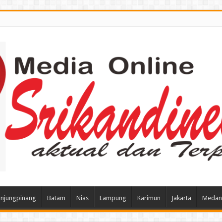
njungpinang
Batam
Nias
Lampung
Karimun
Jakarta
Medan