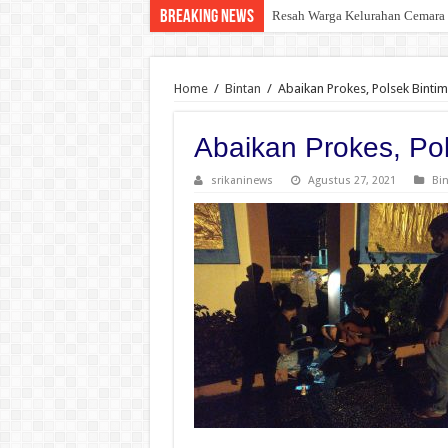
Breaking News
Resah Warga Kelurahan Cemara 
Home
/
Bintan
/
Abaikan Prokes, Polsek Binti
Abaikan Prokes, Pol
srikaninews
Agustus 27, 2021
Bi