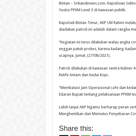
Bintan – Srikandinews.com. Kepolisian Sekto
Yustisi PPKM Level 3 di kawasan publik.
Kapolsek Bintan Timur, AKP Ulil Rahim melal
diadakan patroli ini adalah dalam rangka 
“Kegiatan ini terus dilakukan walau angka 
enggan patuh prokes, karena kadang-kadang l
ucapnya. Jumat, (27/08/2021).
Patroli dilakukan di kawasan sentra Kuliner
Relife Antam dan Kedai Kopi.
“Membatasi Jam Operasional cafe dan kedai
Edaran Bupati tentang pelaksanaan PPKM lev
Lebih lanjut AKP Ngatno berharap peran ser
Menghentikan dan Memutus Penyebaran Covi
Share this: