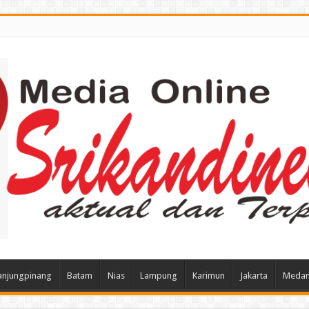
anjungpinang
Batam
Nias
Lampung
Karimun
Jakarta
Meda