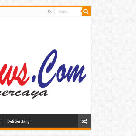
n
Deli Serdang