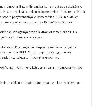
an jembatan Batam-Bintan, bahkan sangat siap sekali. Insya
inistrasinya kita serahkan ke kementerian PUPR. Terkait hibah
an proses penyerahannya ke kementerian PUPR. Tadi dalam
 termasuk kesiapan pahan disisi Bintan,” kata Gubernur.
ender dan sebagainya akan dilakukan di kementerian PUPR.
embatan ini segera terealisasi.
batan ini. Kita hanya mengerjakan yang seharusnya kita
b kementerian PUPR. Dan apa-apa saja yang menjadi
i sudah kita selesaikan,” pungkas Gubernur.
Rodi Yanpari yang mengikuti pertemuan ini membenarkan apa
h siap. Bahkan kita sudah sangat siap untuk proyek jembatan