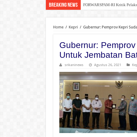
Breaking News
FORWARSPAM-RI Kritik Pelaksana
Home
/
Kepri
/
Gubernur: Pemprov Kepri Suda
Gubernur: Pemprov 
Untuk Jembatan Ba
srikaninews
Agustus 26, 2021
Kep