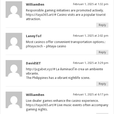
WilliamBen
Februari 1, 2025 at 1:32 pm
Responsible gaming initiatives are promoted actively.
https://taya365.art/#
Casino visits are a popular tourist
attraction.
Reply
LannyTof
Februari 1, 2025 at 2:02 pm
Most casinos offer convenient transportation options.:
phtaya.tech
– phtaya casino
Reply
DavidSET
Februari 1, 2025 at 3:29 pm
http://jugabet.xyz/#
La iluminaciГіn crea un ambiente
vibrante.
The Philippines has a vibrant nightlife scene.
Reply
WilliamBen
Februari 1, 2025 at 6:17 pm
Live dealer games enhance the casino experience.
https://taya365.art/#
Live music events often accompany
gaming nights.