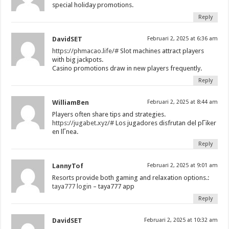
special holiday promotions.
Reply
DavidSET
Februari 2, 2025 at 6:36 am
https://phmacao.life/#
Slot machines attract players
with big jackpots.
Casino promotions draw in new players frequently.
Reply
WilliamBen
Februari 2, 2025 at 8:44 am
Players often share tips and strategies.
https://jugabet.xyz/#
Los jugadores disfrutan del pГіker
en lГ­nea.
Reply
LannyTof
Februari 2, 2025 at 9:01 am
Resorts provide both gaming and relaxation options.:
taya777 login
– taya777 app
Reply
DavidSET
Februari 2, 2025 at 10:32 am