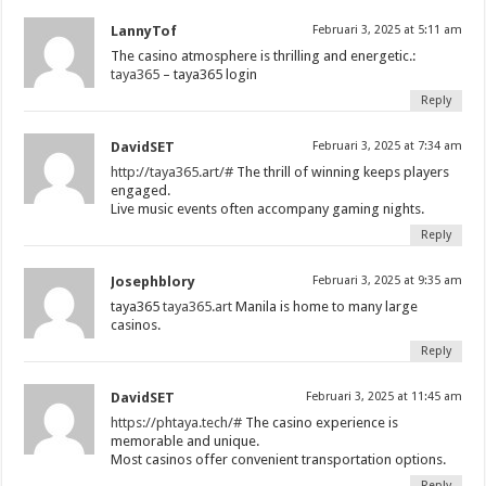
LannyTof
Februari 3, 2025 at 5:11 am
The casino atmosphere is thrilling and energetic.:
taya365
– taya365 login
Reply
DavidSET
Februari 3, 2025 at 7:34 am
http://taya365.art/#
The thrill of winning keeps players
engaged.
Live music events often accompany gaming nights.
Reply
Josephblory
Februari 3, 2025 at 9:35 am
taya365
taya365.art
Manila is home to many large
casinos.
Reply
DavidSET
Februari 3, 2025 at 11:45 am
https://phtaya.tech/#
The casino experience is
memorable and unique.
Most casinos offer convenient transportation options.
Reply