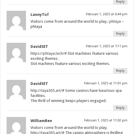
Reply
LannyTof
Februari 1, 2025 at 6:44 pm
Visitors come from around the world to play.:
phtaya
–
phtaya
Reply
DavidSET
Februari 1, 2025 at 7:11 pm
https://phtaya.tech/#
Slot machines feature various
exciting themes.
Slot machines feature various exciting themes.
Reply
DavidSET
Februari 1, 2025 at 11:01 pm
http://taya365.art/#
Some casinos have luxurious spa
facilities.
The thrill of winning keeps players engaged.
Reply
WilliamBen
Februari 1, 2025 at 11:02 pm
Visitors come from around the world to play.
http://taya365.art/#
The casino atmosphere is thrilling