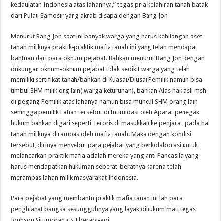
kedaulatan Indonesia atas lahannya,” tegas pria kelahiran tanah batak
dari Pulau Samosir yang akrab disapa dengan Bang Jon
Menurut Bang Jon saat ini banyak warga yang harus kehilangan aset
tanah miliknya praktik-praktik mafia tanah ini yang telah mendapat
bantuan dari para oknum pejabat. Bahkan menurut Bang Jon dengan
dukungan oknum-oknum pejabat tidak sedikit warga yang telah
memiliki sertifikat tanah/bahkan di Kuasai/Diusai Pemilik namun bisa
timbul SHM milik org lain( warga keturunan), bahkan Alas hak asli msh
di pegang Pemilik atas lahanya namun bisa muncul SHM orang lain
sehingga pemilik Lahan tersebut di Intimidasi oleh Aparat penegak
hukum bahkan digari seperti Teroris di masukkan ke penjara , pada hal
tanah miliknya dirampas oleh mafia tanah. Maka dengan kondisi
tersebut, dirinya menyebut para pejabat yang berkolaborasi untuk
melancarkan praktik mafia adalah mereka yang anti Pancasila yang
harus mendapatkan hukuman seberat-beratnya karena telah
merampas lahan milik masyarakat Indonesia.
Para pejabat yang membantu praktik mafia tanah ini lah para
penghianat bangsa sesungguhnya yang layak dihukum mati tegas
Jonhson Situmorang SH berapi-api.