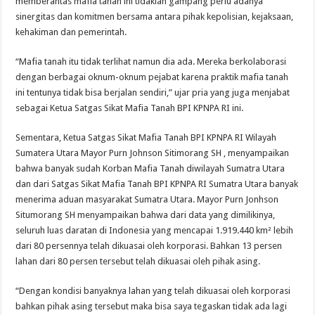
memberantas mafia tanah ini tidaklah gampang perlu adanya
sinergitas dan komitmen bersama antara pihak kepolisian, kejaksaan,
kehakiman dan pemerintah.
“Mafia tanah itu tidak terlihat namun dia ada. Mereka berkolaborasi
dengan berbagai oknum-oknum pejabat karena praktik mafia tanah
ini tentunya tidak bisa berjalan sendiri,” ujar pria yang juga menjabat
sebagai Ketua Satgas Sikat Mafia Tanah BPI KPNPA RI ini.
Sementara, Ketua Satgas Sikat Mafia Tanah BPI KPNPA RI Wilayah
Sumatera Utara Mayor Purn Johnson Sitimorang SH , menyampaikan
bahwa banyak sudah Korban Mafia Tanah diwilayah Sumatra Utara
dan dari Satgas Sikat Mafia Tanah BPI KPNPA RI Sumatra Utara banyak
menerima aduan masyarakat Sumatra Utara. Mayor Purn Jonhson
Situmorang SH menyampaikan bahwa dari data yang dimilikinya,
seluruh luas daratan di Indonesia yang mencapai 1.919.440 km² lebih
dari 80 persennya telah dikuasai oleh korporasi. Bahkan 13 persen
lahan dari 80 persen tersebut telah dikuasai oleh pihak asing.
“Dengan kondisi banyaknya lahan yang telah dikuasai oleh korporasi
bahkan pihak asing tersebut maka bisa saya tegaskan tidak ada lagi