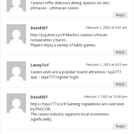
Casinos offer delicious dining options on-site.:
phmacao
– phmacao casino
Reply
DavidSET
Februari 1, 2025 at 5:01 am
http://jugabet.xyz/#
Muchos casinos ofrecen
restaurantes y bares.
Players enjoy a variety of table games.
Reply
LannyTof
Februari 1, 2025 at 9:23 am
Casino visits are a popular tourist attraction.:
taya777
app
– taya777 register login
Reply
DavidSET
Februari 1, 2025 at 12:00 pm
https://taya777.icu/#
Gaming regulations are overseen
by PAGCOR.
The casino industry supports local economies
significantly.
Reply