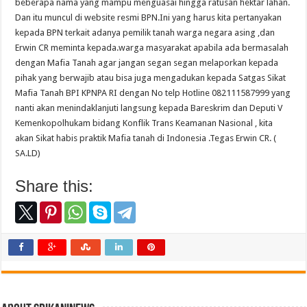
beberapa nama yang mampu menguasai hingga ratusan hektar lahan.
Dan itu muncul di website resmi BPN.Ini yang harus kita pertanyakan
kepada BPN terkait adanya pemilik tanah warga negara asing ,dan
Erwin CR meminta kepada.warga masyarakat apabila ada bermasalah
dengan Mafia Tanah agar jangan segan segan melaporkan kepada
pihak yang berwajib atau bisa juga mengadukan kepada Satgas Sikat
Mafia Tanah BPI KPNPA RI dengan No telp Hotline 082111587999 yang
nanti akan menindaklanjuti langsung kepada Bareskrim dan Deputi V
Kemenkopolhukam bidang Konflik Trans Keamanan Nasional , kita
akan Sikat habis praktik Mafia tanah di Indonesia .Tegas Erwin CR. (
SA.LD)
Share this: