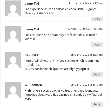
LannyTof
Februari 2, 2025 at 7:17 pm
Las experiencias son Гєnicas en cada visita.:
jugabet
chile
– jugabet casino
Reply
LannyTof
Februari 3, 2025 at 12:06 am
Los croupiers son amables y profesionales.:
winchile
–
winchile
Reply
DavidSET
Februari 3, 2025 at 3:23 am
https://winchile.pro/#
п»їLos casinos en Chile son muy
populares.
п»їCasinos in the Philippines are highly popular.
Reply
WilliamBen
Februari 3, 2025 at 5:10 am
High rollers receive exclusive treatment and bonuses.
http://jugabet.xyz/#
Hay casinos en Santiago y ViГ±a del
Mar.
Reply