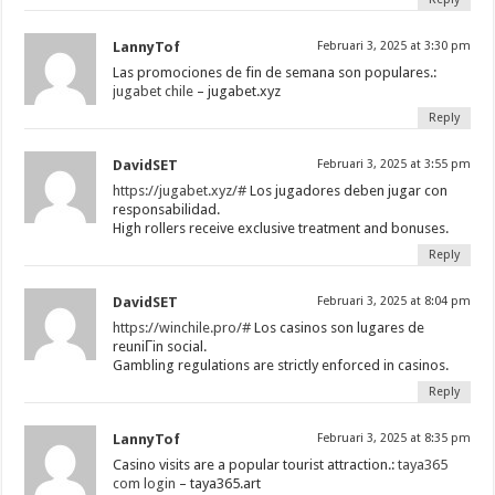
LannyTof
Februari 3, 2025 at 3:30 pm
Las promociones de fin de semana son populares.:
jugabet chile
– jugabet.xyz
Reply
DavidSET
Februari 3, 2025 at 3:55 pm
https://jugabet.xyz/#
Los jugadores deben jugar con
responsabilidad.
High rollers receive exclusive treatment and bonuses.
Reply
DavidSET
Februari 3, 2025 at 8:04 pm
https://winchile.pro/#
Los casinos son lugares de
reuniГіn social.
Gambling regulations are strictly enforced in casinos.
Reply
LannyTof
Februari 3, 2025 at 8:35 pm
Casino visits are a popular tourist attraction.:
taya365
com login
– taya365.art