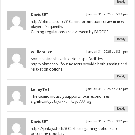
Reply
DavidSET
Januari 31, 2025 at 5:20 pm
http://phmacao.life/#
Casino promotions draw in new
players frequently.
Gaming regulations are overseen by PAGCOR.
Reply
WilliamBen
Januari 31, 2025 at 6:21 pm
Some casinos have luxurious spa facilities.
http://phmacao.life/#
Resorts provide both gaming and
relaxation options.
Reply
LannyTof
Januari 31, 2025 at 7:12 pm
The casino industry supports local economies
significantly.:
taya777
– taya777 login
Reply
DavidSET
Januari 31, 2025 at 9:22 pm
https://phtaya.tech/#
Cashless gaming options are
becoming popular.