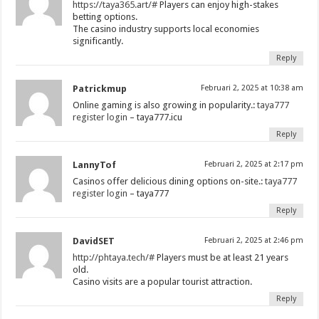
https://taya365.art/#
Players can enjoy high-stakes
betting options.
The casino industry supports local economies
significantly.
Reply
Patrickmup
Februari 2, 2025 at 10:38 am
Online gaming is also growing in popularity.:
taya777
register login
– taya777.icu
Reply
LannyTof
Februari 2, 2025 at 2:17 pm
Casinos offer delicious dining options on-site.:
taya777
register login
– taya777
Reply
DavidSET
Februari 2, 2025 at 2:46 pm
http://phtaya.tech/#
Players must be at least 21 years
old.
Casino visits are a popular tourist attraction.
Reply