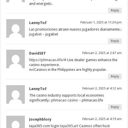
and energetic.
Reply
LannyTof
Februari 1, 2025 at 11:24 pm
Las promociones atraen nuevos jugadores diariamente.:
jugabet
– jugabet
Reply
DavidSET
Februari 2, 2025 at 2:47 am
https://phmacao.life/#
Live dealer games enhance the
casino experience.
п»їCasinos in the Philippines are highly popular.
Reply
LannyTof
Februari 2, 2025 at 4:12 am
The casino industry supports local economies
significantly.:
phmacao casino
– phmacao.life
Reply
Josephblory
Februari 2, 2025 at 4:19 am
taya365 com login
taya365.art
Casinos often host