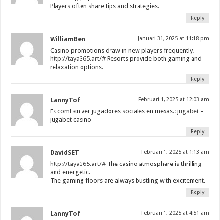
Players often share tips and strategies.
Reply
WilliamBen
Januari 31, 2025 at 11:18 pm
Casino promotions draw in new players frequently.
http://taya365.art/#
Resorts provide both gaming and
relaxation options.
Reply
LannyTof
Februari 1, 2025 at 12:03 am
Es comГєn ver jugadores sociales en mesas.:
jugabet
–
jugabet casino
Reply
DavidSET
Februari 1, 2025 at 1:13 am
http://taya365.art/#
The casino atmosphere is thrilling
and energetic.
The gaming floors are always bustling with excitement.
Reply
LannyTof
Februari 1, 2025 at 4:51 am