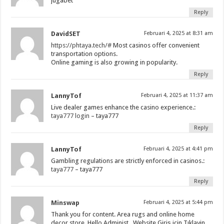
jugabet
Reply
DavidSET
Februari 4, 2025 at 8:31 am
https://phtaya.tech/#
Most casinos offer convenient
transportation options.
Online gaming is also growing in popularity.
Reply
LannyTof
Februari 4, 2025 at 11:37 am
Live dealer games enhance the casino experience.:
taya777 login
– taya777
Reply
LannyTof
Februari 4, 2025 at 4:41 pm
Gambling regulations are strictly enforced in casinos.:
taya777
– taya777
Reply
Minswap
Februari 4, 2025 at 5:44 pm
Thank you for content. Area rugs and online home
decor store. Hello Administ . Website Giriş için Tıklayin.