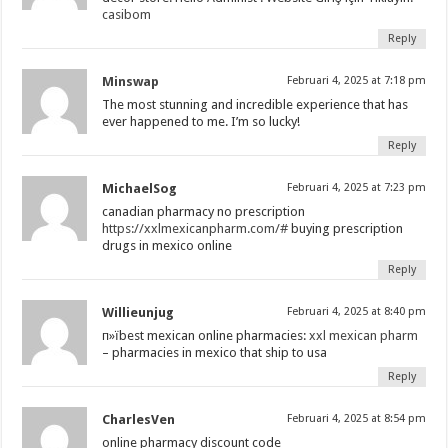
casibom
Reply
Minswap
Februari 4, 2025 at 7:18 pm
The most stunning and incredible experience that has
ever happened to me. I’m so lucky!
Reply
MichaelSog
Februari 4, 2025 at 7:23 pm
canadian pharmacy no prescription
https://xxlmexicanpharm.com/#
buying prescription
drugs in mexico online
Reply
Willieunjug
Februari 4, 2025 at 8:40 pm
п»їbest mexican online pharmacies:
xxl mexican pharm
– pharmacies in mexico that ship to usa
Reply
CharlesVen
Februari 4, 2025 at 8:54 pm
online pharmacy discount code