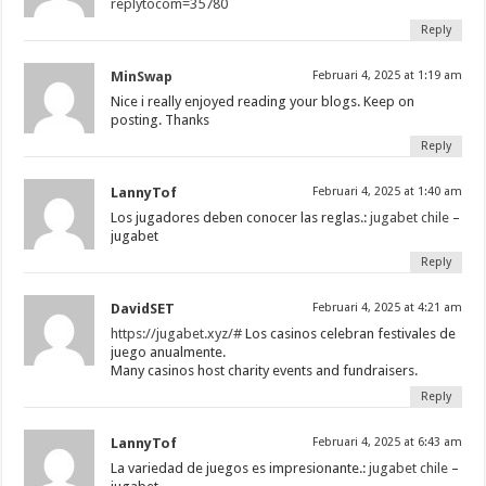
replytocom=35780
Reply
MinSwap
Februari 4, 2025 at 1:19 am
Nice i really enjoyed reading your blogs. Keep on
posting. Thanks
Reply
LannyTof
Februari 4, 2025 at 1:40 am
Los jugadores deben conocer las reglas.:
jugabet chile
–
jugabet
Reply
DavidSET
Februari 4, 2025 at 4:21 am
https://jugabet.xyz/#
Los casinos celebran festivales de
juego anualmente.
Many casinos host charity events and fundraisers.
Reply
LannyTof
Februari 4, 2025 at 6:43 am
La variedad de juegos es impresionante.:
jugabet chile
–