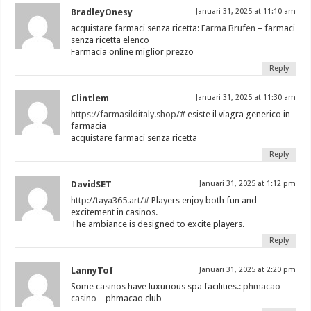
BradleyOnesy
Januari 31, 2025 at 11:10 am
acquistare farmaci senza ricetta:
Farma Brufen
– farmaci
senza ricetta elenco
Farmacia online miglior prezzo
Reply
Clintlem
Januari 31, 2025 at 11:30 am
https://farmasilditaly.shop/#
esiste il viagra generico in
farmacia
acquistare farmaci senza ricetta
Reply
DavidSET
Januari 31, 2025 at 1:12 pm
http://taya365.art/#
Players enjoy both fun and
excitement in casinos.
The ambiance is designed to excite players.
Reply
LannyTof
Januari 31, 2025 at 2:20 pm
Some casinos have luxurious spa facilities.:
phmacao
casino
– phmacao club