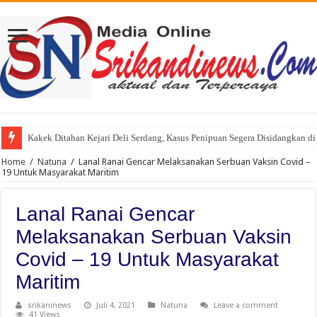
Kakek Ditahan Kejari Deli Serdang, Kasus Penipuan Segera Disidangkan d
Home
/
Natuna
/
Lanal Ranai Gencar Melaksanakan Serbuan Vaksin Covid –
19 Untuk Masyarakat Maritim
Lanal Ranai Gencar
Melaksanakan Serbuan Vaksin
Covid – 19 Untuk Masyarakat
Maritim
srikaninews
Juli 4, 2021
Natuna
Leave a comment
41 Views