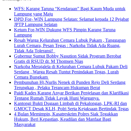
WFS: Karang Taruna “Kendaraan” Bagi Kaum Muda untuk
Lampung yang Maju
DPD For- WIN Lampung Selatan: Selamat kepada 12 Pejabat
JPTP Lampung Selatan
Ketum For-WIN Dukung WFS Pimpin Karang Taruna
Lampung
Resah Warga Kelurahan Cemara Lubuk Pakam , Tanggapan
Lurah Cemara, Pesan Tegas : Narkoba Tidak Ada Ruang,
Tidak Ada Toleransi!
Gubernur Sumut Bobby Nasution Sidak Program Berobat
Gratis di RSUD dr. M Thomsen Nias
Narkoba Merajalela di Kelurahan Cemara Lubuk Pakam Deli
Serdang , Warga Resah Tuntut Penindakan Tegas, Lurah
Cemara Bungkam
Pembunuhan Hj.Nurlis Nenek di Punden Rejo Deli Serdang
Terungkap , Pelaku Terancam Hukuman Berat
Paidi Kades Karang Anyar Berikan Penjelasan dan Klarifikasi
Tentang Rumah Tidak Layak Huni Warganya.
Kantongi Bukti Dugaan Limbah di Pekalongan, LPK-RI dan
GMOCT Desak KLH, Polri Serta Kejaksaan Bertindak Tegas
4 Bulan Memimpin, Kasatreskrim Polres Siak Tegakkan
Hukum, Beri Kepastian, Keadilan dan Manfaat Bagi
Masyarakat