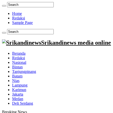
Home
Redaksi
Sample Page
Srikandinews media online
Beranda
Redaksi
Nasional
Bintan
Tanjungpinang
Batam
Nias
Lampung
Karimun
Jakarta
Medan
Deli Serdang
Breaking News