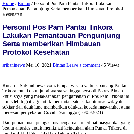
Home
/
Bintan
/
Personil Pos Pam Pantai Trikora Lakukan
Pemantauan Pengunjung Serta memberikan Himbauan Protokol
Kesehatan
Personil Pos Pam Pantai Trikora
Lakukan Pemantauan Pengunjung
Serta memberikan Himbauan
Protokol Kesehatan
srikaninews
Mei 16, 2021
Bintan
Leave a comment
45 Views
Bintan – Srikandinews.com. tempat wisata yaitu sepanjang Pantai
Trikora mulai dikunjungi warga sehingga personil Polres Bintan
khususnya yang melaksanakan pengamanan di Pos Pam Trikora ini
harus lebih giat lagi untuk memantau situasi kamtibmas wilayah
sekitar dan tidak lupa memberikan edukasi kepada masyarakat guna
menekan penyebaran Covid-19.minggu (16/05/2021)
Dari pemantauan petugas pos pengamanan terlihat masyarakat yang
begitu antusias untuk menikmati keindahan alam Pantai Trikora di
hari ke-4 Idul Fitri 1442H di Tahun 2021 ini.