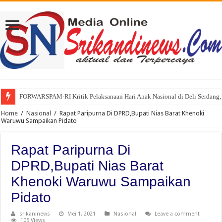
FORWARSPAM-RI Kritik Pelaksanaan Hari Anak Nasional di Deli Serdang, 
Kelalaian Panitia : Menginjak Injak Kewibawaan Bupati Deli Serdang.
Home
/
Nasional
/
Rapat Paripurna Di DPRD,Bupati Nias Barat Khenoki
Waruwu Sampaikan Pidato
Rapat Paripurna Di
DPRD,Bupati Nias Barat
Khenoki Waruwu Sampaikan
Pidato
srikaninews
Mei 1, 2021
Nasional
Leave a comment
105 Views