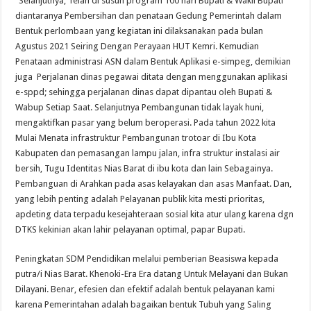
“Selanjutnya, Telah di susun program 100 hari Bupati & Wakil Bupati
diantaranya Pembersihan dan penataan Gedung Pemerintah dalam
Bentuk perlombaan yang kegiatan ini dilaksanakan pada bulan
Agustus 2021 Seiring Dengan Perayaan HUT Kemri. Kemudian
Penataan administrasi ASN dalam Bentuk Aplikasi e-simpeg, demikian
juga Perjalanan dinas pegawai ditata dengan menggunakan aplikasi
e-sppd; sehingga perjalanan dinas dapat dipantau oleh Bupati &
Wabup Setiap Saat. Selanjutnya Pembangunan tidak layak huni,
mengaktifkan pasar yang belum beroperasi. Pada tahun 2022 kita
Mulai Menata infrastruktur Pembangunan trotoar di Ibu Kota
Kabupaten dan pemasangan lampu jalan, infra struktur instalasi air
bersih, Tugu Identitas Nias Barat di ibu kota dan lain Sebagainya.
Pembanguan di Arahkan pada asas kelayakan dan asas Manfaat. Dan,
yang lebih penting adalah Pelayanan publik kita mesti prioritas,
apdeting data terpadu kesejahteraan sosial kita atur ulang karena dgn
DTKS kekinian akan lahir pelayanan optimal, papar Bupati.
Peningkatan SDM Pendidikan melalui pemberian Beasiswa kepada
putra/i Nias Barat. Khenoki-Era Era datang Untuk Melayani dan Bukan
Dilayani. Benar, efesien dan efektif adalah bentuk pelayanan kami
karena Pemerintahan adalah bagaikan bentuk Tubuh yang Saling