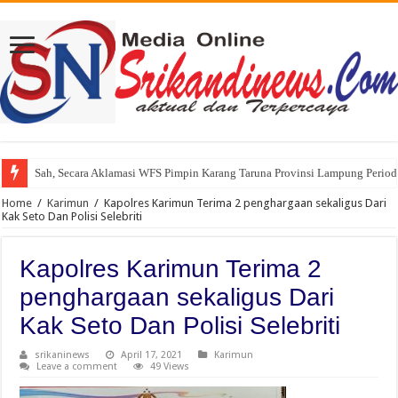
Sah, Secara Aklamasi WFS Pimpin Karang Taruna Provinsi Lampung Perio
Home
/
Karimun
/
Kapolres Karimun Terima 2 penghargaan sekaligus Dari
Kak Seto Dan Polisi Selebriti
Kapolres Karimun Terima 2
penghargaan sekaligus Dari
Kak Seto Dan Polisi Selebriti
srikaninews
April 17, 2021
Karimun
Leave a comment
49 Views